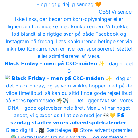
𝗕𝗹𝗮𝗰𝗸 𝗙𝗿𝗶𝗱𝗮𝘆 – 𝗺𝗲𝗻 𝗽𝗮̊ 𝗖&𝗖-𝗺𝗮̊𝗱𝗲𝗻 ✨ I dag er det
B