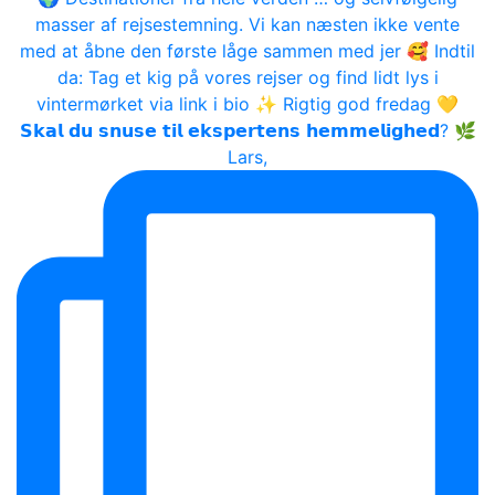
𝗦𝗸𝗮𝗹 𝗱𝘂 𝘀𝗻𝘂𝘀𝗲 𝘁𝗶𝗹 𝗲𝗸𝘀𝗽𝗲𝗿𝘁𝗲𝗻𝘀 𝗵𝗲𝗺𝗺𝗲𝗹𝗶𝗴𝗵𝗲𝗱? 🌿
Lars,