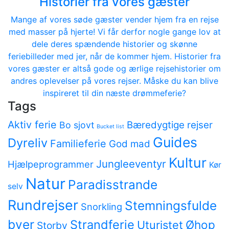
Historier fra vores gæster
Mange af vores søde gæster vender hjem fra en rejse
med masser på hjerte! Vi får derfor nogle gange lov at
dele deres spændende historier og skønne
feriebilleder med jer, når de kommer hjem. Historier fra
vores gæster er altså gode og ærlige rejsehistorier om
andres oplevelser på vores rejser. Måske du kan blive
inspireret til din næste drømmeferie?
Tags
Aktiv ferie
Bæredygtige rejser
Bo sjovt
Bucket list
Guides
Dyreliv
Familieferie
God mad
Kultur
Jungleeventyr
Hjælpeprogrammer
Kør
Natur
Paradisstrande
selv
Rundrejser
Stemningsfulde
Snorkling
byer
Strandferie
Øhop
Uturistet
Storby