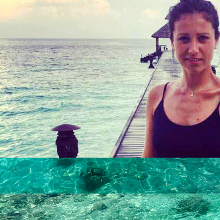
Søg
Blog
Lande
Argentina
Bali
Brasilien
Cambodia
Chile
Colombia
Costa Rica
Cuba
Danmark
Ecuador og Galapagos