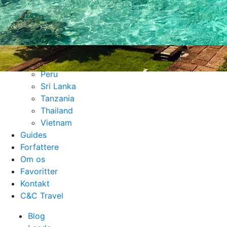
Filippinerne
Japan
Laos
Malaysia
Maldiverne
Mexico
Peru
Sri Lanka
Tanzania
Thailand
Vietnam
Guides
Forfattere
Om os
Favoritter
Kontakt
C&C Travel
Blog