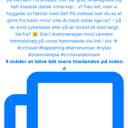
𝟵 𝗺𝗮̊𝗱𝗲𝗿 𝗮𝘁 𝗯𝗹𝗶𝘃𝗲 𝗹𝗶𝗱𝘁 𝗺𝗲𝗿𝗲 𝘁𝗵𝗮𝗶𝗹𝗮𝗻𝗱𝘀𝗸 𝗽𝗮̊ 𝗶𝗻𝗱𝗲𝗻
𝗱