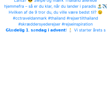
𝗚𝗹æ𝗱𝗲𝗹𝗶𝗴 𝟭. 𝘀ø𝗻𝗱𝗮𝗴 𝗶 𝗮𝗱𝘃𝗲𝗻𝘁! 🕯 Vi starter årets s