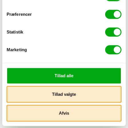
Præferencer
Statistik
Marketing
Tillad alle
Kunne du li' opslaget?
Tillad valgte
Del på de sociale medier!
Afvis
Andre indlæg fra Sri Lanka