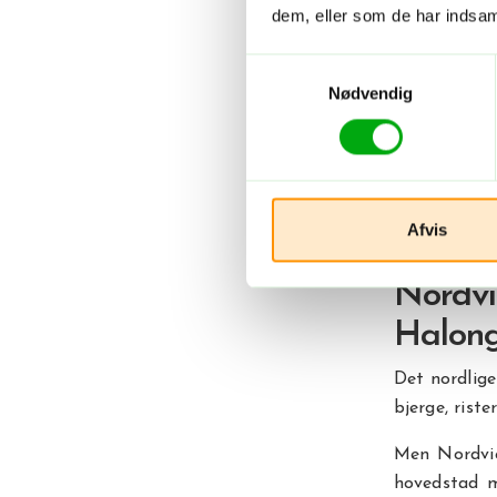
dem, eller som de har indsaml
Nor
Samtykkevalg
Sydv
Nødvendig
Vietnam str
landskaber, 
du planlægg
Afvis
andre får m
Nordv
Halon
Det nordlige
bjerge, rist
Men Nordvie
hovedstad m