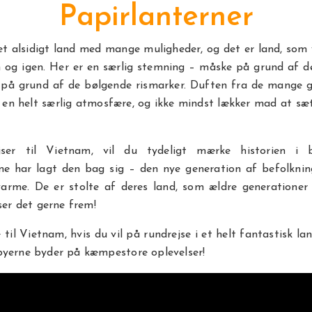
Papirlanterner
t alsidigt land med mange muligheder, og det er land, som
n og igen. Her er en særlig stemning – måske på grund af 
 på grund af de bølgende rismarker. Duften fra de mange 
 en helt særlig atmosfære, og ikke mindst lækker mad at s
ser til Vietnam, vil du tydeligt mærke historien i 
ne har lagt den bag sig – den nye generation af befolknin
varme. De er stolte af deres land, som ældre generatione
iser det gerne frem!
e til Vietnam, hvis du vil på rundrejse i et helt fantastisk la
byerne byder på kæmpestore oplevelser!