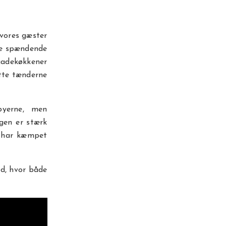
 vores gæster
de spændende
gadekøkkener
ætte tænderne
byerne, men
gen er stærk
r har kæmpet
nd, hvor både