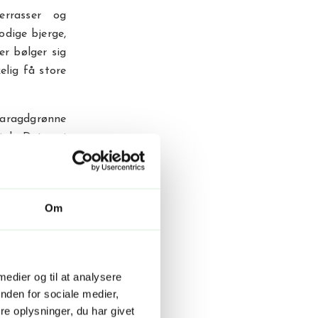
errasser og
odige bjerge,
er bølger sig
elig få store
maragdgrønne
ak. Det er i
jle rundt på
 Oplev livet
Om
kvægdrivning,
ra, og det er
r de nærmest
 medier og til at analysere
nden for sociale medier,
e oplysninger, du har givet