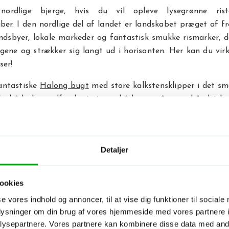
ordlige bjerge, hvis du vil opleve lysegrønne rist
ber. I den nordlige del af landet er landskabet præget af fr
ndsbyer, lokale markeder og fantastisk smukke rismarker, d
ene og strækker sig langt ud i horisonten. Her kan du virk
ser!
antastiske
Halong bugt
med store kalkstensklipper i det s
u både kan udforske i større både og på egen hånd i kaj
at du får de mest storslåede oplevelser i naturen.
ige del af landet kan du udforske
Mekong deltaet
, se
ns mindre floder og besøge de berømte flydende markeder.
Detaljer
den, hvor folk bor i små træhuse, og dagligdagen går med 
v. Det er en helt anden hverdag, end den vi kender hjemmef
ookies
t autentiske Vietnam. Også her vil du blive betaget ove
se vores indhold og annoncer, til at vise dig funktioner til sociale
marker.
oplysninger om din brug af vores hjemmeside med vores partnere i
ysepartnere. Vores partnere kan kombinere disse data med andr