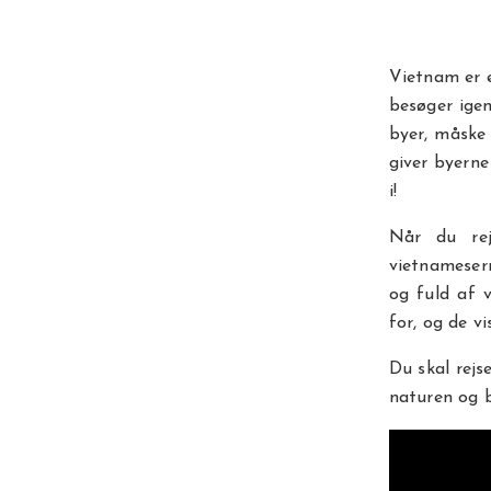
Vietnam er e
besøger ige
byer, måske
giver byerne
i!
Når du rej
vietnameser
og fuld af 
for, og de v
Du skal rejs
naturen og 