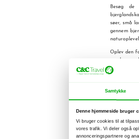
Besøg de n
bjerglandska
søer, små la
gennem bjerg
naturoplevel
Oplev den f
vand, som d
Halong Bay, 
I den sydl
Mekongflode
Samtykke
ved flodbred
skolegang os
Denne hjemmeside bruger c
virkelig de
Vi bruger cookies til at tilpas
endeløse ris
vores trafik. Vi deler også 
annonceringspartnere og anal