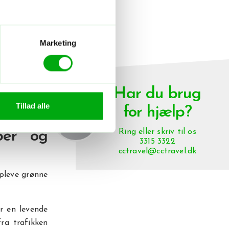
ller
en
Marketing
ærke på både
tre dele, når
Har du brug
region, mens
Tillad alle
for hjælp?
Ring eller skriv til
os
ber og
3315 3322
cctravel@cctravel.dk
opleve grønne
r en levende
ra trafikken