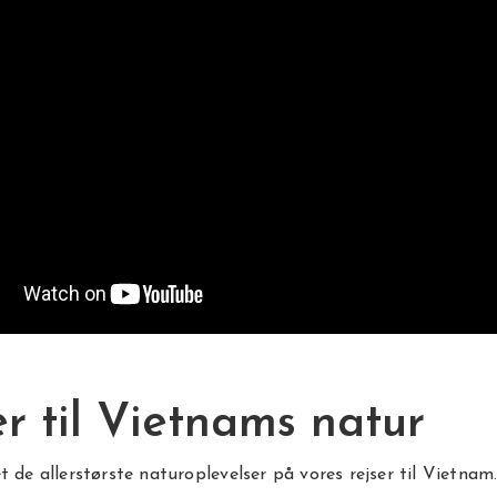
er til Vietnams natur
t de allerstørste naturoplevelser på vores rejser til Vietnam