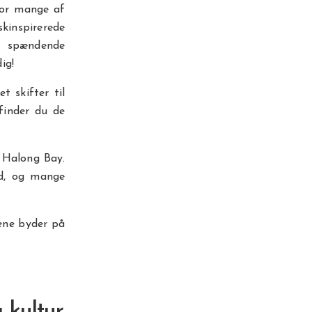
vor mange af
kinspirerede
e spændende
ig!
 skifter til
 finder du de
 Halong Bay.
nd, og mange
gene byder på
 kultur