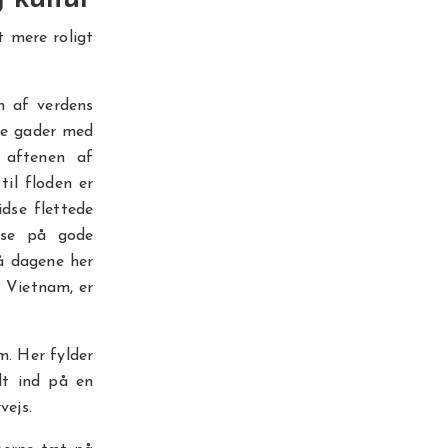
t mere roligt
n af verdens
de gader med
 aftenen af
til floden er
dse flettede
pise på gode
så dagene her
i Vietnam, er
m. Her fylder
dt ind på en
vejs.