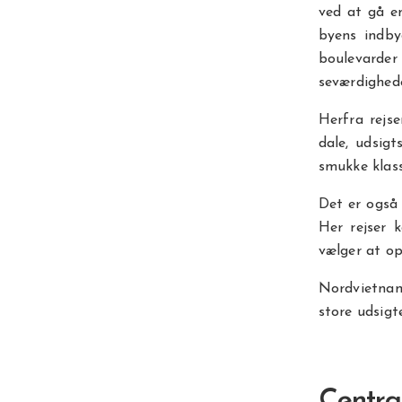
ved at gå e
byens indby
boulevarde
seværdighede
Herfra rejs
dale, udsigt
smukke klass
Det er også
Her rejser 
vælger at op
Nordvietnam 
store udsigt
Centra