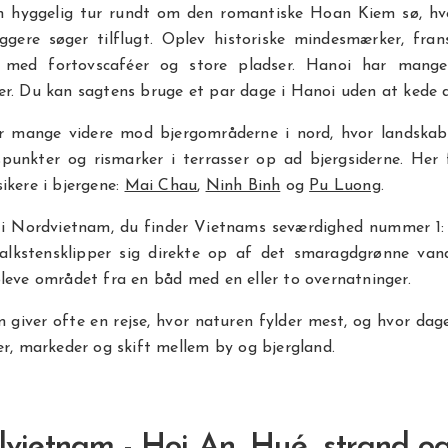
n hyggelig tur rundt om den romantiske Hoan Kiem sø, h
ggere søger tilflugt. Oplev historiske mindesmærker, frans
r med fortovscaféer og store pladser. Hanoi har mang
r. Du kan sagtens bruge et par dage i Hanoi uden at kede d
er mange videre mod bjergområderne i nord, hvor landskabet
spunkter og rismarker i terrasser op ad bjergsiderne. Her
ikere i bjergene:
Mai Chau
,
Ninh Binh
og
Pu Luong
.
 i Nordvietnam, du finder Vietnams seværdighed nummer 1:
kalkstensklipper sig direkte op af det smaragdgrønne va
leve området fra en båd med en eller to overnatninger.
giver ofte en rejse, hvor naturen fylder mest, og hvor da
er, markeder og skift mellem by og bjergland.
lvietnam - Hoi An, Hué, strand og