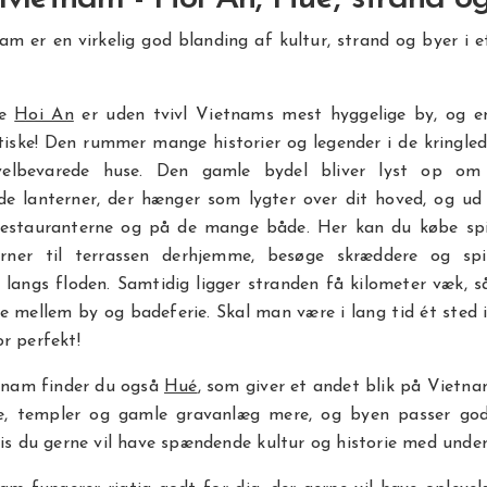
am er en virkelig god blanding af kultur, strand og byer i e
de
Hoi An
er uden tvivl Vietnams mest hyggelige by, og e
iske! Den rummer mange historier og legender i de kringle
elbevarede huse. Den gamle bydel bliver lyst op om
de lanterner, der hænger som lygter over dit hoved, og ud 
 restauranterne og på de mange både. Her kan du købe spi
erner til terrassen derhjemme, besøge skræddere og s
 langs floden. Samtidig ligger stranden få kilometer væk, 
le mellem by og badeferie. Skal man være i lang tid ét sted 
r perfekt!
etnam finder du også
Hué
, som giver et andet blik på Vietna
rie, templer og gamle gravanlæg mere, og byen passer go
vis du gerne vil have spændende kultur og historie med under