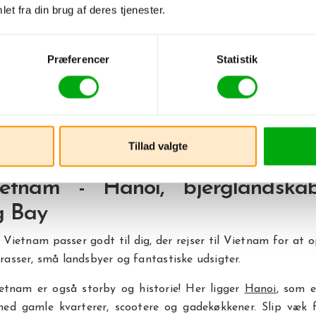
et fra din brug af deres tjenester.
d-, Central- e
ietnam? Her er forskell
Præferencer
Statistik
ækker sig langt fra nord til syd, og det kan du tydeligt m
byer og tempo. Derfor giver det mening at tænke landet i 
er din rejse. Nogle rejser til Vietnam med fokus på én 
Tillad valgte
est ud af at kombinere flere områder på samme rundrejse.
ietnam - Hanoi, bjerglandska
g Bay
 Vietnam passer godt til dig, der rejser til Vietnam for at 
errasser, små landsbyer og fantastiske udsigter.
tnam er også storby og historie! Her ligger
Hanoi
, som e
ed gamle kvarterer, scootere og gadekøkkener. Slip væk f