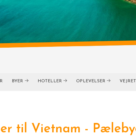
R
BYER
HOTELLER
OPLEVELSER
VEJRE
ser til Vietnam - Pæleby