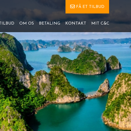
FÅ ET TILBUD
TILBUD
OM OS
BETALING
KONTAKT
MIT C&C