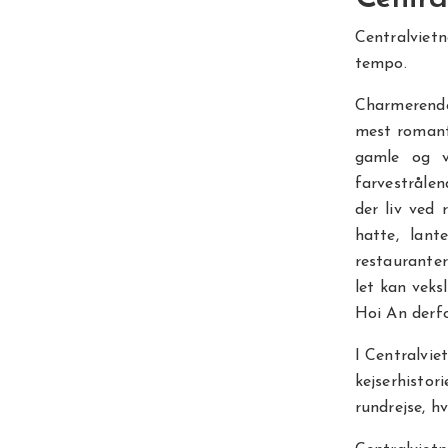
Centralvietn
tempo.
Charmeren
mest romant
gamle og v
farvestrålen
der liv ved
hatte, lant
restauranter
let kan veks
Hoi An derfo
I Centralvi
kejserhisto
rundrejse, h