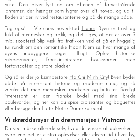
huse. Den bliver lyst op om aftenen af farvestrålende
lanterner, der hænger som lygter over dit hoved, og ud til
floden er der liv ved restauranterne og på de mange både.
Tag også til Vietnams hovedstad
Hanoi
. Byen er travl og
fuld af mennesker og trafik, og det siges, at der er over 3
mio. scootere! Slip væk fra trafikken ved at gå en hyggelig
tur rundt om den romantiske Hoan Kiem sø, hvor mange af
byens indbyggere søger tilflugt. Oplev historiske
mindesmærker, franskinspirerede boulevarder med
fortovscaféer og store pladser.
Og så er der jo kæmpestore
Ho Chi Minh City
! Byen byder
både på interessant historie og moderne nutid, og så
vrimler det med mennesker, markeder og butikker.
Særligt
interessant er den franske bydel med sine brede
boulevarder, og her kan du spise croissanter og baguettes
eller besøge den flotte Notre Dame katedral.
Vi skræddersyer din drømmerejse i Vietnam
Du ved måske allerede selv, hvad du ønsker af oplevelser –
hvad end det er ekstra oplevelser eller ekstra tid i hver by,