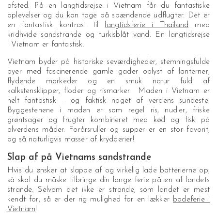
afsted. På en langtidsrejse i Vietnam får du fantastiske
oplevelser og du kan tage på spændende udflugter. Det er
en fantastisk kontrast til
langtidsferie i Thailand
med
kridhvide sandstrande og turkisblåt vand. En langtidsrejse
i Vietnam er fantastisk.
Vietnam byder på historiske seværdigheder, stemningsfulde
byer med fascinerende gamle gader oplyst af lanterner,
flydende markeder og en smuk natur fuld af
kalkstensklipper, floder og rismarker. Maden i Vietnam er
helt fantastisk – og faktisk noget af verdens sundeste.
Byggestenene i maden er som regel ris, nudler, friske
grøntsager og frugter kombineret med kød og fisk på
alverdens måder. Forårsruller og supper er en stor favorit,
og så naturligvis masser af krydderier!
Slap af på Vietnams sandstrande
Hvis du ønsker at slappe af og virkelig lade batterierne op,
så skal du måske tilbringe din lange ferie på en af landets
strande. Selvom det ikke er strande, som landet er mest
kendt for, så er der rig mulighed for en lækker
badeferie i
Vietnam
!