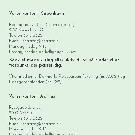
Vores kontor i København
Ragnagade 7, 3. th. (ingen elevator)
2100 København Ø
Telefon
3315 3322
E-mail:
cctravel@cctravel.dk
Mandag-fredag: 9-15
Lørdag, søndag og helligdage: lukket
Book et møde
– ring eller skriv til os, så finder vi et
tidspunkt, der passer dig.
Vi er medlem af Danmarks Rejsebureau Forening (nr. A0021) og
Rejsegarantifonden (nr. 1068).
Vores kontor i Aarhus
Ryesgade 3, 2. sal
8000 Aarhus C
Telefon
3315 3322
E-mail:
cctravel@cctravel.dk
Mandag-fredag: 9-15
Lørdag, søndag og helligdage: lukket