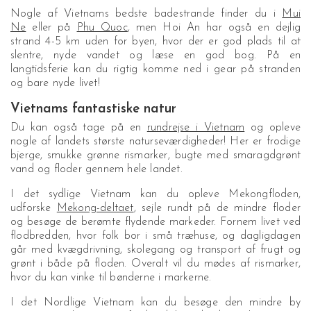
Nogle af Vietnams bedste badestrande finder du i
Mui
Ne
eller på
Phu Quoc
, men Hoi An har også en dejlig
strand 4-5 km uden for byen, hvor der er god plads til at
slentre, nyde vandet og læse en god bog. På en
langtidsferie kan du rigtig komme ned i gear på stranden
og bare nyde livet!
Vietnams fantastiske natur
Du kan også tage på en
rundrejse i Vietnam
og opleve
nogle af landets største naturseværdigheder! Her er frodige
bjerge, smukke grønne rismarker, bugte med smaragdgrønt
vand og floder gennem hele landet.
I det sydlige Vietnam kan du opleve Mekongfloden,
udforske
Mekong-deltaet
, sejle rundt på de mindre floder
og besøge de berømte flydende markeder. Fornem livet ved
flodbredden, hvor folk bor i små træhuse, og dagligdagen
går med kvægdrivning, skolegang og transport af frugt og
grønt i både på floden. Overalt vil du mødes af rismarker,
hvor du kan vinke til bønderne i markerne.
I det Nordlige Vietnam kan du besøge den mindre by