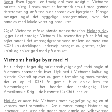
Sapa
. Byen ligger i en frodig dal med udsigt til Vietnams
højeste bjerg. Landskabet er fantastisk smukt med grønne
risterrasser og små fine huse spredt over bjergsiden. Mange
besøger også det hyggelige lørdagsmarked, hvor der
handles med lokale varer og produkter.
Også Vietnams måske største naturattraktion
Halong Bay
ligger i det nordlige Vietnam. Du overnatter på en båd og
sejler rundt i det smaragdgrønne vand mellem de mere end
3000 kalkstenklipper, undervejs besøger du grotter, sejler i
kajak og spiser god mad på dækket.
Vietnams herlige byer med H
En rundrejse tager dig højst sandsynligt også forbi nogle af
Vietnams spændende byer. Dyk ned i Vietnams kultur og
historie. Overalt oplever du gamle templer og monumenter,
der er op til 1000 år gamle. Eller oplev levn fra
Vietnamkrigen – her hedder den selvfølgelig Den
Amerikanske Krig – de berømte Cu Chi tunneller.
Hoi An
er uden tvivl Vietnams mest hyggelige by, og en af
verdens mest romantiske! Den rummer mange historier og
legender i de kringlede gader med gamle og velbevarede