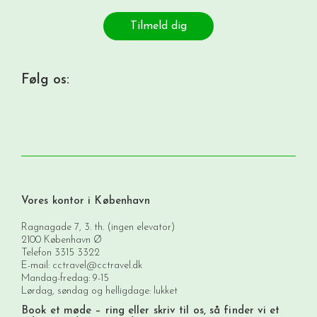
Tilmeld dig
Følg os:
Vores kontor i København
Ragnagade 7, 3. th. (ingen elevator)
2100 København Ø
Telefon
3315 3322
E-mail:
cctravel@cctravel.dk
Mandag-fredag: 9-15
Lørdag, søndag og helligdage: lukket
Book et møde
– ring eller skriv til os, så finder vi et