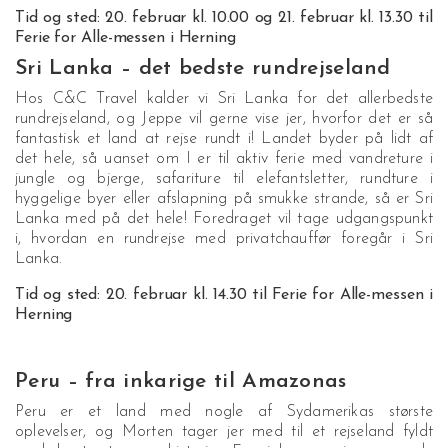
Tid og sted: 20. februar kl. 10.00 og 21. februar kl. 13.30 til
Ferie for Alle-messen i Herning
Sri Lanka – det bedste rundrejseland
Hos C&C Travel kalder vi Sri Lanka for det allerbedste
rundrejseland, og Jeppe vil gerne vise jer, hvorfor det er så
fantastisk et land at rejse rundt i! Landet byder på lidt af
det hele, så uanset om I er til aktiv ferie med vandreture i
jungle og bjerge, safariture til elefantsletter, rundture i
hyggelige byer eller afslapning på smukke strande, så er Sri
Lanka med på det hele! Foredraget vil tage udgangspunkt
i, hvordan en rundrejse med privatchauffør foregår i Sri
Lanka.
Tid og sted: 20. februar kl. 14.30 til Ferie for Alle-messen i
Herning
Peru – fra inkarige til Amazonas
Peru er et land med nogle af Sydamerikas største
oplevelser, og Morten tager jer med til et rejseland fyldt