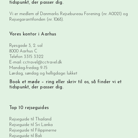
tidspunkt, der passer dig.
Vi er medlem af Danmarks Rejsebureau Forening (nr. A0021) og
Rejsegarantifonden (nr. 1068).
Vores kontor i Aarhus
Ryesgade 3, 2. sal
8000 Aarhus C
Telefon
3315 3322
E-mail:
cctravel@cctravel.dk
Mandag-fredag: 9-15
Lørdag, søndag og helligdage: lukket
Book et møde
– ring eller skriv til os, så finder vi et
tidspunkt, der passer dig.
Top 10 rejseguides
Rejseguide til Thailand
Rejseguide til Sri Lanka
Rejseguide til Filippinerne
Rejseguide til Bali