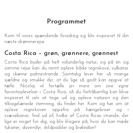
Programmet
Kom til vores spændende foredrag og bliv inspireret til din
næste drømmerejse:
Costa Rica – grøn, grønnere, grønnest
Costa Rica byder på helt vidunderlig natur, og på én og
samme rejse kan du nemt opleve både regnskove, vulkaner
og skønne palmestrande. Samtidig lever her så mange
sjældne og smukke dyr, at du lige så godt kan opgive at
tælle. Nicolaj vil fortælle jer mere om sine egne
favoritoplevelser i Costa Rica, så du forhåbentlig kan blive
inspireret til selv at tage ud og opleve naturen og den
tilbagelænede stemning, du finder her. Kom og hør om at
opleve regnskoven oppefra på hængebroer og i
svævebaner, find ud af, hvilke af Costa Ricas strande, der
lige er noget for dig, og bliv klogere på, hvor du kan møde
tukaner, dovendyr, skildpadder og brøleaber!