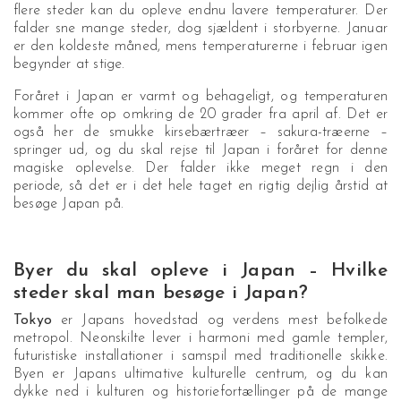
flere steder kan du opleve endnu lavere temperaturer. Der
falder sne mange steder, dog sjældent i storbyerne. Januar
er den koldeste måned, mens temperaturerne i februar igen
begynder at stige.
Foråret i Japan er varmt og behageligt, og temperaturen
kommer ofte op omkring de 20 grader fra april af. Det er
også her de smukke kirsebærtræer – sakura-træerne –
springer ud, og du skal rejse til Japan i foråret for denne
magiske oplevelse. Der falder ikke meget regn i den
periode, så det er i det hele taget en rigtig dejlig årstid at
besøge Japan på.
Byer du skal opleve i Japan – Hvilke
steder skal man besøge i Japan?
Tokyo
er Japans hovedstad og verdens mest befolkede
metropol. Neonskilte lever i harmoni med gamle templer,
futuristiske installationer i samspil med traditionelle skikke.
Byen er Japans ultimative kulturelle centrum, og du kan
dykke ned i kulturen og historiefortællinger på de mange