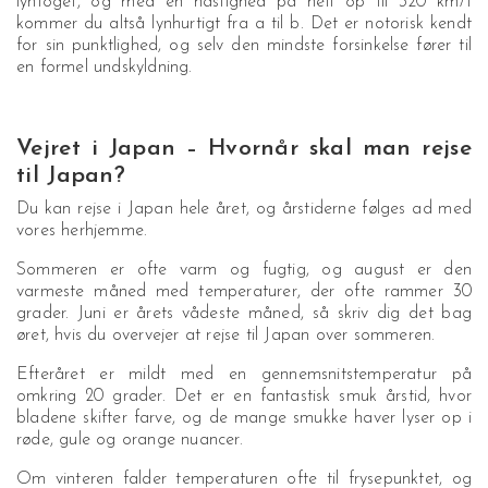
lyntoget, og med en hastighed på helt op til 320 km/t
kommer du altså lynhurtigt fra a til b. Det er notorisk kendt
for sin punktlighed, og selv den mindste forsinkelse fører til
en formel undskyldning.
Vejret i Japan – Hvornår skal man rejse
til Japan?
Du kan rejse i Japan hele året, og årstiderne følges ad med
vores herhjemme.
Sommeren er ofte varm og fugtig, og august er den
varmeste måned med temperaturer, der ofte rammer 30
grader. Juni er årets vådeste måned, så skriv dig det bag
øret, hvis du overvejer at rejse til Japan over sommeren.
Efteråret er mildt med en gennemsnitstemperatur på
omkring 20 grader. Det er en fantastisk smuk årstid, hvor
bladene skifter farve, og de mange smukke haver lyser op i
røde, gule og orange nuancer.
Om vinteren falder temperaturen ofte til frysepunktet, og