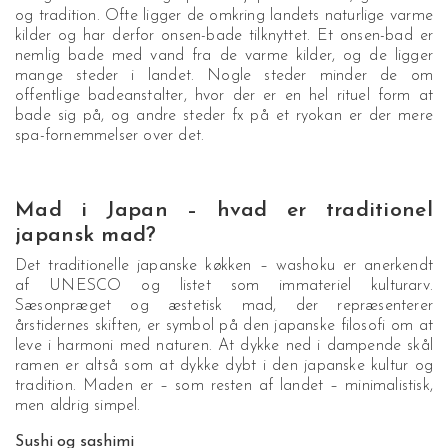
og tradition. Ofte ligger de omkring landets naturlige varme
kilder og har derfor onsen-bade tilknyttet. Et onsen-bad er
nemlig bade med vand fra de varme kilder, og de ligger
mange steder i landet. Nogle steder minder de om
offentlige badeanstalter, hvor der er en hel rituel form at
bade sig på, og andre steder fx på et ryokan er der mere
spa-fornemmelser over det.
Mad i Japan – hvad er traditionel
japansk mad?
Det traditionelle japanske køkken – washoku er anerkendt
af UNESCO og listet som immateriel kulturarv.
Sæsonpræget og æstetisk mad, der repræsenterer
årstidernes skiften, er symbol på den japanske filosofi om at
leve i harmoni med naturen. At dykke ned i dampende skål
ramen er altså som at dykke dybt i den japanske kultur og
tradition. Maden er – som resten af landet – minimalistisk,
men aldrig simpel.
Sushi og sashimi