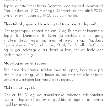
Japan er otte timer foran Danmark dog syv ved sommertid.
Når klokken er 12.00 middag i Danmark, er den altså 20.00
om aftenen i Japan og 19.00 ved sommertid.
Flyvetid til Japan – Hvor lang tid tager det til Japan?
Det tager typisk et sted mellem 12 og 15 timer at komme til
Japan fra Danmark. Tit flyver du direkte, men en gang
imellem deles rejsen op med et enkelt stop. Populære
flyselskaber er SAS, Lufthansa, KLM, FinnAir eller AirChina,
og vi gør selvfølgelig alt, hvad vi kan, for at finde den
bedste rute til dig.
Mobil og internet i Japan
Tag bare din danske telefon med til Japan, bare husk på,
den er dyr i brug. Wi-fi finder du på stort set alle hoteller,
selvom dækningen kan være list svingende.
Elektricitet og stik
Der er 110 V og de amerikanske tobende stikkontakter
overalt i Japan, så det er en god ide at tage en omformer
med hjemmefra.