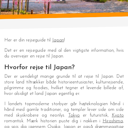
Her er din rejseguide til
Japan
!
Det er en rejseguide med al den vigtigste information, hvis
du overvejer en rejse til Japan.
Hvorfor rejse til Japan?
Der er uendeligt mange grunde til at rejse til Japan. Det
store land tiltrækker både historieentusiaster, kulturrejsende,
pilgrimme og foodies, hvilket tegner et levende billede af,
hvor alsidigt et land Japan egentlig er.
I landets topmoderne storbyer går højteknologien hånd i
hånd med gamle traditioner, og templer lever side om side
med skyskrabere og neonlys.
Tokyo
er futuristisk,
Kyoto
romantisk. Mærk historien puste dig i nakken i
Hiroshima
,
og spis dig igennem Osaka. Japan er også drømmeagtige