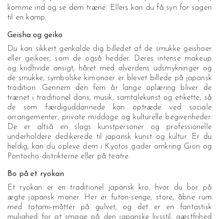
komme ind og se dem træne. Ellers kan du få syn for sagen
til en kamp.
Geisha og geiko
Du kan sikkert genkalde dig billedet af de smukke geishaer
eller geikoer, som de også hedder. Deres intense makeup
og kridhvide ansigt, håret med alverdens udsmykninger og
de smukke, symbolske kimonoer er blevet billede på japansk
tradition. Gennem den fem år lange oplæring bliver de
trænet i traditionel dans, musik, samtalekunst og etikette, så
de som færdiguddannede kan optræde ved sociale
arrangementer, private middage og kulturelle begivenheder.
De er altså en slags kunstpersoner og professionelle
underholdere dedikerede til japansk kunst og kultur. Er du
heldig, kan du opleve dem i Kyotos gader omkring Gion og
Pontocho-distrikterne eller på teatre.
Bo på et ryokan
Et ryokan er en traditionel japansk kro, hvor du bor på
ægte japansk maner. Her er futon-senge, store, åbne rum
med tatami-måtter på gulvet, og det er en fantastisk
mulighed for at smage på den japanske livsstil, gæstfrihed