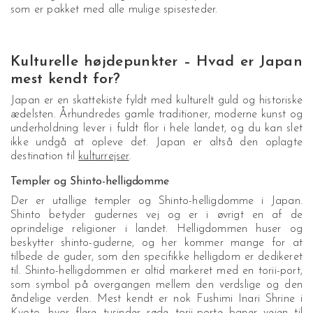
som er pakket med alle mulige spisesteder.
Kulturelle højdepunkter – Hvad er Japan
mest kendt for?
Japan er en skattekiste fyldt med kulturelt guld og historiske
ædelsten. Århundredes gamle traditioner, moderne kunst og
underholdning lever i fuldt flor i hele landet, og du kan slet
ikke undgå at opleve det. Japan er altså den oplagte
destination til
kulturrejser
.
Templer og Shinto-helligdomme
Der er utallige templer og Shinto-helligdomme i Japan.
Shinto betyder gudernes vej og er i øvrigt en af de
oprindelige religioner i landet. Helligdommen huser og
beskytter shinto-guderne, og her kommer mange for at
tilbede de guder, som den specifikke helligdom er dedikeret
til. Shinto-helligdommen er altid markeret med en torii-port,
som symbol på overgangen mellem den verdslige og den
åndelige verden. Mest kendt er nok Fushimi Inari Shrine i