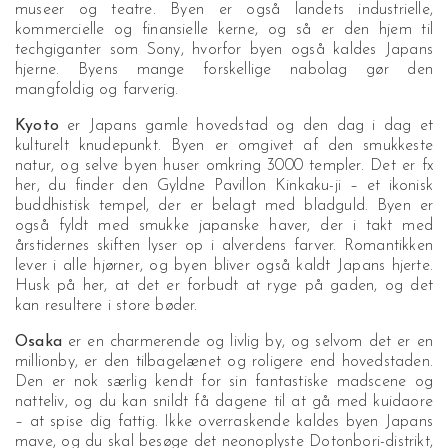
museer og teatre. Byen er også landets industrielle,
kommercielle og finansielle kerne, og så er den hjem til
techgiganter som Sony, hvorfor byen også kaldes Japans
hjerne. Byens mange forskellige nabolag gør den
mangfoldig og farverig.
Kyoto
er Japans gamle hovedstad og den dag i dag et
kulturelt knudepunkt. Byen er omgivet af den smukkeste
natur, og selve byen huser omkring 3000 templer. Det er fx
her, du finder den Gyldne Pavillon Kinkaku-ji – et ikonisk
buddhistisk tempel, der er belagt med bladguld. Byen er
også fyldt med smukke japanske haver, der i takt med
årstidernes skiften lyser op i alverdens farver. Romantikken
lever i alle hjørner, og byen bliver også kaldt Japans hjerte.
Husk på her, at det er forbudt at ryge på gaden, og det
kan resultere i store bøder.
Osaka
er en charmerende og livlig by, og selvom det er en
millionby, er den tilbagelænet og roligere end hovedstaden.
Den er nok særlig kendt for sin fantastiske madscene og
natteliv, og du kan snildt få dagene til at gå med kuidaore
– at spise dig fattig. Ikke overraskende kaldes byen Japans
mave, og du skal besøge det neonoplyste Dotonbori-distrikt,