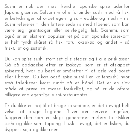
Sushi er nok den mest kendte japanske spise udenfor
Japans grænser. Selvom vi ofte forbinder sushi med rå fisk,
er betydningen af ordet egentlig su – eddike og meshi – ris.
Sushi refererer til den lettere søde ris med tilbehør, som kan
være æg, grøntsager eller selvfølgelig fisk. Sashimi, som
også er en ekstrem populær ret på det japanske spisekort,
er helt tyndt skåret rå fisk, tofu, oksekød og andet – så
friskt, let og æstetisk!
Du kan spise sushi stort set alle steder og i alle prisklasser.
Gå på opdagelse efter en izakaya, som er et afslappet
spisested, hvor du bestiller småretter til at dele ved boret
eller i baren. Du kan også spise sushi i en kaitenzushi, hvor
små tallerkener kører rundt på et bånd. Det er en sjov
måde at prøve en masse forskelligt, og så er de oftere
billigere end egentlige sushi-restauranter.
Er du ikke en haj til at bruge spisepinde, er det i øvrigt helt
velset at bruge fingrene. Bliver der serveret ingefær,
fungerer den som en slags ganerenser mellem to stykker
sushi og ikke som topping. Husk i øvrigt, det er fisken, du
dypper i soja og ikke risen.