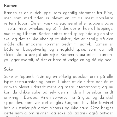
Ramen
Ramen er en nudelsuppe, som egentlig stammer fra Kina,
men som med tiden er blevet en af de mest populære
retter i Japan. De er typisk kategoriseret efter suppens base
– soja, miso, svinekød, og så findes der et hav af toppings,
nudler og tilbehør. Retten spises med spisepinde og en stor
ske, og det er ikke uhøfligt at slubre, det er nemlig på den
måde alle smagene kommer bedst til udtryk. Ramen er
både en budgetvenlig og smagfuld spise, som du helt
sikkert skal prøve på din rejse. Ramenrestauranter – ramen-
ya ligger overalt, så det er bare at vælge en og slå dig ned.
Sake
Sake er japansk risvin og en virkelig populær drink på alle
typer restauranter og barer. I løbet af de sidste par år er
drinken blevet udbredt mere og mere internationalt, og nu
kan du drikke sake på selv den mindste hipsterbar rundt
omkring i Europa. Vinen serveres i små glas, og du skal
sippe den, som var det et glas Cognac. Bliv ikke forvirret
hvis du støder på ordet nihonsu og ikke sake. Ofte bruges
dette nemlig om risvinen, da sake på japansk også betyder