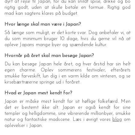
dyrt at rejse til Japan, for du kan snildt spise, drikke og bo
rigtig godt, uden at skulle betale en formue. Rigtig god
mad kan sagtens klares på budget.
Hvor længe skal man være i Japan?
Så længe som muligt, er det korte svar. Dog anbefaler vi, at
du som minimum bruger 10 dage, hvis du gerne vil nå at
opleve Japans mange byer og spændende kultur.
Hvornår på året skal man besøge Japan?
Du kan besøge Japan hele året, og hver årstid har sin helt
egen charme. Oplev sommerens festivaler, efterårets
smukke farveskift, lun dig i en varm kilde om vinteren, og se
kirsebærtræerne springe ud i foråret.
Hvad er Japan mest kendt for?
Japan er måske mest kendt for sit høflige folkefærd. Men
det er bestemt ikke alt. Japan er også kendt for sine
templer og helligdomme, sine vibrerende millionbyer, smukke
natur og fantastiske madscene. Læs i øvrigt vores
blog
om
oplevelser i Japan.