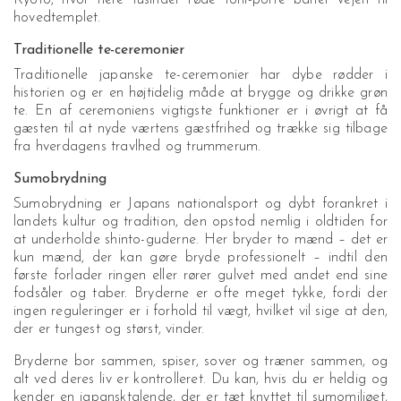
Kyoto, hvor flere tusinder røde torii-porte baner vejen til
hovedtemplet.
Traditionelle te-ceremonier
Traditionelle japanske te-ceremonier har dybe rødder i
historien og er en højtidelig måde at brygge og drikke grøn
te. En af ceremoniens vigtigste funktioner er i øvrigt at få
gæsten til at nyde værtens gæstfrihed og trække sig tilbage
fra hverdagens travlhed og trummerum.
Sumobrydning
Sumobrydning er Japans nationalsport og dybt forankret i
landets kultur og tradition, den opstod nemlig i oldtiden for
at underholde shinto-guderne. Her bryder to mænd – det er
kun mænd, der kan gøre bryde professionelt – indtil den
første forlader ringen eller rører gulvet med andet end sine
fodsåler og taber. Bryderne er ofte meget tykke, fordi der
ingen reguleringer er i forhold til vægt, hvilket vil sige at den,
der er tungest og størst, vinder.
Bryderne bor sammen, spiser, sover og træner sammen, og
alt ved deres liv er kontrolleret. Du kan, hvis du er heldig og
kender en japansktalende, der er tæt knyttet til sumomiljøet,