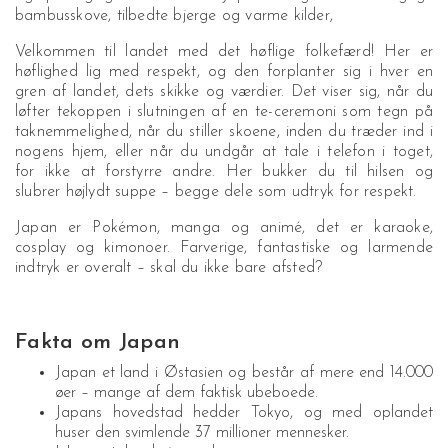
bambusskove, tilbedte bjerge og varme kilder,
Velkommen til landet med det høflige folkefærd! Her er
høflighed lig med respekt, og den forplanter sig i hver en
gren af landet, dets skikke og værdier. Det viser sig, når du
løfter tekoppen i slutningen af en te-ceremoni som tegn på
taknemmelighed, når du stiller skoene, inden du træder ind i
nogens hjem, eller når du undgår at tale i telefon i toget,
for ikke at forstyrre andre. Her bukker du til hilsen og
slubrer højlydt suppe – begge dele som udtryk for respekt.
Japan er Pokémon, manga og animé, det er karaoke,
cosplay og kimonoer. Farverige, fantastiske og larmende
indtryk er overalt – skal du ikke bare afsted?
Fakta om Japan
Japan et land i Østasien og består af mere end 14.000
øer – mange af dem faktisk ubeboede.
Japans hovedstad hedder Tokyo, og med oplandet
huser den svimlende 37 millioner mennesker.