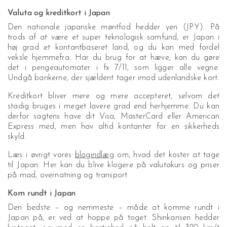
Valuta og kreditkort i Japan
Den nationale japanske møntfod hedder yen (JPY). På
trods af at være et super teknologisk samfund, er Japan i
høj grad et kontantbaseret land, og du kan med fordel
veksle hjemmefra. Har du brug for at hæve, kan du gøre
det i pengeautomater i fx 7/11, som ligger alle vegne.
Undgå bankerne, der sjældent tager imod udenlandske kort.
Kreditkort bliver mere og mere accepteret, selvom det
stadig bruges i meget lavere grad end herhjemme. Du kan
derfor sagtens have dit Visa, MasterCard eller American
Express med, men hav altid kontanter for en sikkerheds
skyld.
Læs i øvrigt vores
blogindlæg
om, hvad det koster at tage
til Japan. Her kan du blive klogere på valutakurs og priser
på mad, overnatning og transport.
Kom rundt i Japan
Den bedste – og nemmeste – måde at komme rundt i
Japan på, er ved at hoppe på toget. Shinkansen hedder