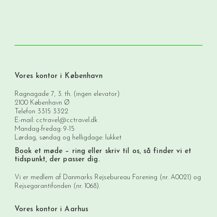
Vores kontor i København
Ragnagade 7, 3. th. (ingen elevator)
2100 København Ø
Telefon
3315 3322
E-mail:
cctravel@cctravel.dk
Mandag-fredag: 9-15
Lørdag, søndag og helligdage: lukket
Book et møde
– ring eller skriv til os, så finder vi et
tidspunkt, der passer dig.
Vi er medlem af Danmarks Rejsebureau Forening (nr. A0021) og
Rejsegarantifonden (nr. 1068).
Vores kontor i Aarhus