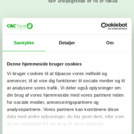
helt uforpligtende at få et tilbud.
Skræddersyet rejse
Sammen skræddersyr vi din drømmerejse
ud fra dine ønsker.
Samtykke
Detaljer
Om
Booking
Denne hjemmeside bruger cookies
Du betaler depositum, vi booker alt som
Vi bruger cookies til at tilpasse vores indhold og
aftalt, og du modtager alle dine
annoncer, til at vise dig funktioner til sociale medier og til
rejsepapirer, så du rigtig kan glæde
at analysere vores trafik. Vi deler også oplysninger om
dig.
din brug af vores hjemmeside med vores partnere inden
for sociale medier, annonceringspartnere og
Afrejse
analysepartnere. Vores partnere kan kombinere disse
Du rejser…! Du kan altid få fat i os
data med andre oplysninger, du har givet dem, eller som
under rejsen. Vi snakkes ved, når du
de har indsamlet fra din brug af deres tjenester.
kommer hjem.