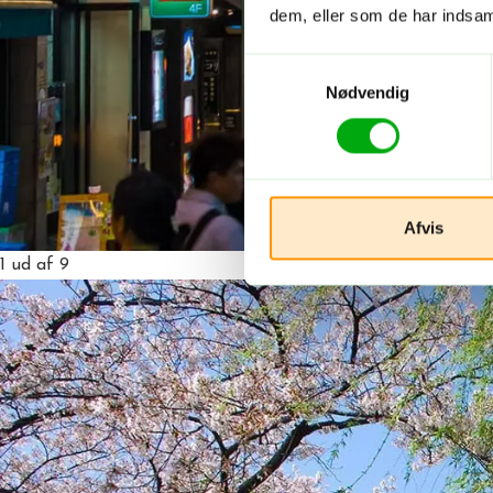
dem, eller som de har indsaml
Samtykkevalg
Nødvendig
Afvis
1
ud af 9