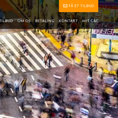
FÅ ET TILBUD
TILBUD
OM OS
BETALING
KONTAKT
MIT C&C