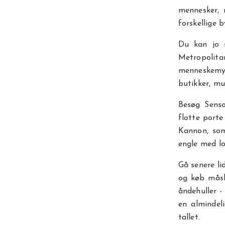
mennesker, 
forskellige 
Du kan jo s
Metropolit
menneskemyl
butikker, mu
Besøg Senso
flotte porte
Kannon, som
engle med lo
Gå senere li
og køb måsk
åndehuller 
en almindel
tallet.