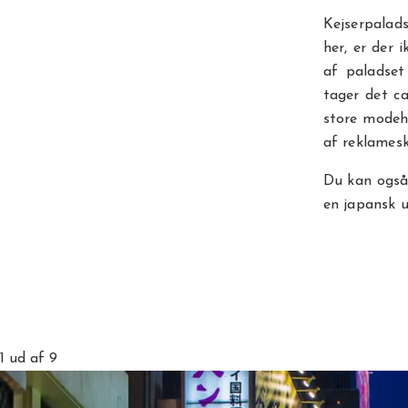
Kejserpalad
her, er der 
af paladset
tager det ca
store modeh
af reklamesk
Du kan også 
en japansk u
1
ud af 9