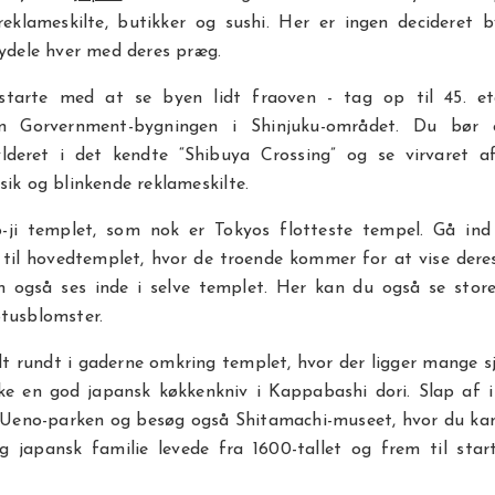
reklameskilte, butikker og sushi. Her er ingen decideret 
bydele hver med deres præg.
tarte med at se byen lidt fraoven - tag op til 45. e
an Gorvernment-bygningen i Shinjuku-området. Du bør 
deret i det kendte “Shibuya Crossing” og se virvaret a
sik og blinkende reklameskilte.
-ji templet, som nok er Tokyos flotteste tempel. Gå in
 til hovedtemplet, hvor de troende kommer for at vise dere
 også ses inde i selve templet. Her kan du også se store
tusblomster.
dt rundt i gaderne omkring templet, hvor der ligger mange s
e en god japansk køkkenkniv i Kappabashi dori. Slap af i
- Ueno-parken og besøg også Shitamachi-museet, hvor du kan
ig japansk familie levede fra 1600-tallet og frem til star