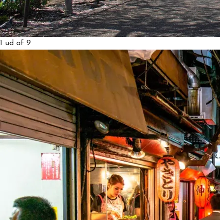
1
ud af 9