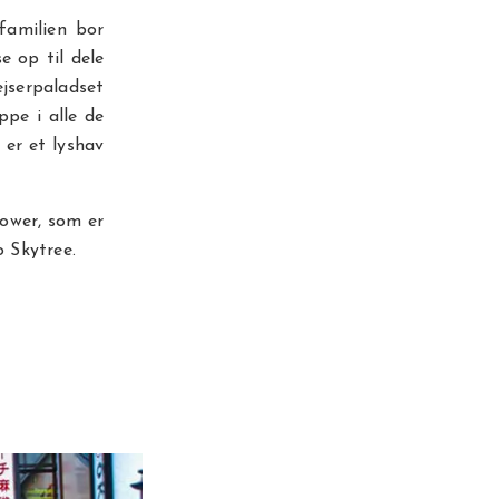
familien bor
e op til dele
jserpaladset
ppe i alle de
er et lyshav
Tower, som er
o Skytree.