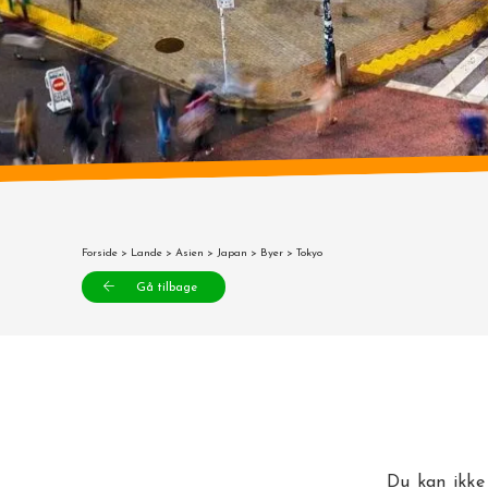
Forside
>
Lande
>
Asien
>
Japan
>
Byer
> Tokyo
Gå tilbage
Du kan ikke 