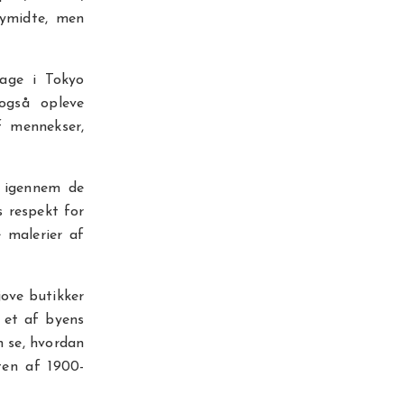
bymidte, men
tage i Tokyo
også opleve
f mennekser,
d igennem de
s respekt for
 malerier af
jove butikker
 et af byens
 se, hvordan
ten af 1900-