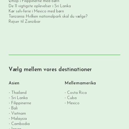
Øhop i Filippinerne med børn
De 11 vigtigste oplevelser i Sri Lanka
Kør selv-ferie i Mexico med børn
Tanzania: Hvilken nationalpark skal du vælge?
Rejser til Zanzibar
Vælg mellem vores destinationer
Asien
Mellemamerika
Thailand
Costa Rica
Sri Lanka
Cuba
Filippinerne
Mexico
Bali
Vietnam
Malaysia
Cambodia
Japan