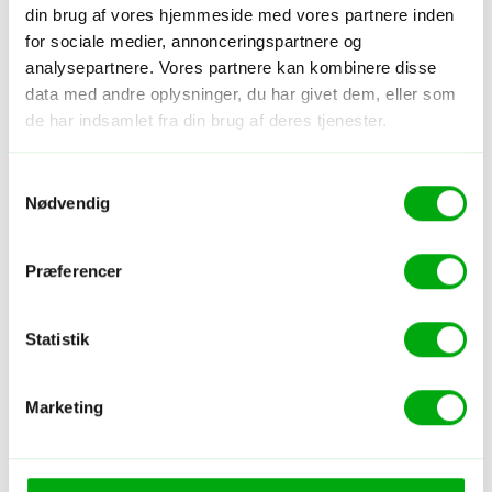
din brug af vores hjemmeside med vores partnere inden
Poulo Condor Boutique Resort &
for sociale medier, annonceringspartnere og
Spa
analysepartnere. Vores partnere kan kombinere disse
Boutique
Strand
Familie
data med andre oplysninger, du har givet dem, eller som
de har indsamlet fra din brug af deres tjenester.
Samtykkevalg
Nødvendig
Præferencer
Statistik
Hotel - Vietnam - Con Dao
Marketing
The Secret Con Dao Hotel
Centralt
Pool