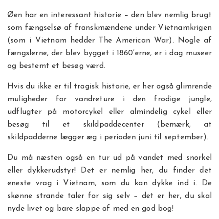
Øen har en interessant historie – den blev nemlig brugt
som fængselsø af franskmændene under Vietnamkrigen
(som i Vietnam hedder The American War). Nogle af
fængslerne, der blev bygget i 1860’erne, er i dag museer
og bestemt et besøg værd.
Hvis du ikke er til tragisk historie, er her også glimrende
muligheder for vandreture i den frodige jungle,
udflugter på motorcykel eller almindelig cykel eller
besøg til et skildpaddecenter (bemærk, at
skildpadderne lægger æg i perioden juni til september).
Du må næsten også en tur ud på vandet med snorkel
eller dykkerudstyr! Det er nemlig her, du finder det
eneste vrag i Vietnam, som du kan dykke ind i. De
skønne strande taler for sig selv – det er her, du skal
nyde livet og bare slappe af med en god bog!