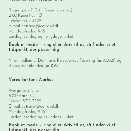
Ragnagade 7, 3. th. (ingen elevator)
2100 København Ø
Telefon
3315 3322
E-mail:
cctravel@cctravel.dk
Mandag-fredag: 9-15
Lørdag, søndag og helligdage: lukket
Book et møde
– ring eller skriv til os, så finder vi et
tidspunkt, der passer dig.
Vi er medlem af Danmarks Rejsebureau Forening (nr. A0021) og
Rejsegarantifonden (nr. 1068).
Vores kontor i Aarhus
Ryesgade 3, 2. sal
8000 Aarhus C
Telefon
3315 3322
E-mail:
cctravel@cctravel.dk
Mandag-fredag: 9-15
Lørdag, søndag og helligdage: lukket
Book et møde
– ring eller skriv til os, så finder vi et
tidspunkt, der passer dig.