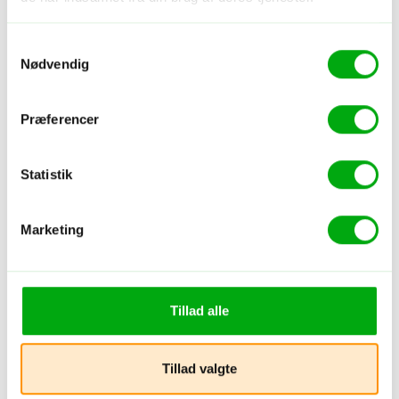
Samtykkevalg
Nødvendig
Præferencer
Hotel - Vietnam - Ninh Binh
Nham Village Resort
Statistik
Boutique
Natur
Pool
Marketing
Tripadvisor vurdering
Tillad alle
Tillad valgte