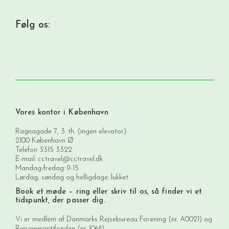
Følg os:
Vores kontor i København
Ragnagade 7, 3. th. (ingen elevator)
2100 København Ø
Telefon
3315 3322
E-mail:
cctravel@cctravel.dk
Mandag-fredag: 9-15
Lørdag, søndag og helligdage: lukket
Book et møde
– ring eller skriv til os, så finder vi et
tidspunkt, der passer dig.
Vi er medlem af Danmarks Rejsebureau Forening (nr. A0021) og
Rejsegarantifonden (nr. 1068).