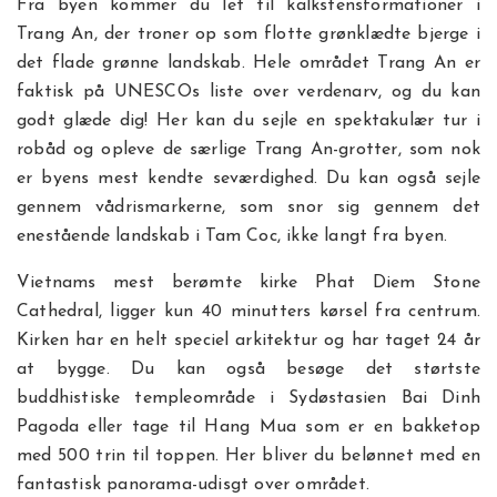
Fra byen kommer du let til kalkstensformationer i
Trang An, der troner op som flotte grønklædte bjerge i
det flade grønne landskab. Hele området Trang An er
faktisk på UNESCOs liste over verdenarv, og du kan
godt glæde dig! Her kan du sejle en spektakulær tur i
robåd og opleve de særlige Trang An-grotter, som nok
er byens mest kendte seværdighed. Du kan også sejle
gennem vådrismarkerne, som snor sig gennem det
enestående landskab i Tam Coc, ikke langt fra byen.
Vietnams mest berømte kirke Phat Diem Stone
Cathedral, ligger kun 40 minutters kørsel fra centrum.
Kirken har en helt speciel arkitektur og har taget 24 år
at bygge. Du kan også besøge det størtste
buddhistiske templeområde i Sydøstasien Bai Dinh
Pagoda eller tage til Hang Mua som er en bakketop
med 500 trin til toppen. Her bliver du belønnet med en
fantastisk panorama-udisgt over området.