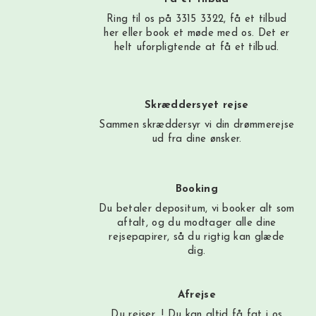
Ring til os på 3315 3322, få et tilbud
her
eller book et møde med os. Det er
helt uforpligtende at få et tilbud.
Skræddersyet rejse
Sammen skræddersyr vi din drømmerejse
ud fra dine ønsker.
Booking
Du betaler depositum, vi booker alt som
aftalt, og du modtager alle dine
rejsepapirer, så du rigtig kan glæde
dig.
Afrejse
Du rejser…! Du kan altid få fat i os