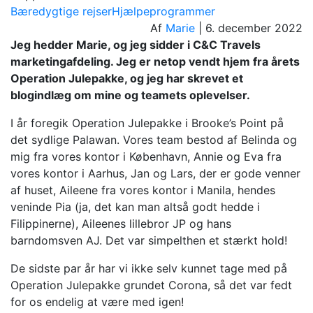
Bæredygtige rejser
Hjælpeprogrammer
Af
Marie
|
6. december 2022
Jeg hedder Marie, og jeg sidder i C&C Travels
marketingafdeling. Jeg er netop vendt hjem fra årets
Operation Julepakke, og jeg har skrevet et
blogindlæg om mine og teamets oplevelser.
I år foregik Operation Julepakke i Brooke’s Point på
det sydlige Palawan. Vores team bestod af Belinda og
mig fra vores kontor i København, Annie og Eva fra
vores kontor i Aarhus, Jan og Lars, der er gode venner
af huset, Aileene fra vores kontor i Manila, hendes
veninde Pia (ja, det kan man altså godt hedde i
Filippinerne), Aileenes lillebror JP og hans
barndomsven AJ. Det var simpelthen et stærkt hold!
De sidste par år har vi ikke selv kunnet tage med på
Operation Julepakke grundet Corona, så det var fedt
for os endelig at være med igen!