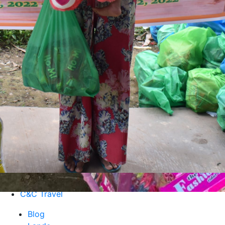
Filippinerne
Japan
Laos
Malaysia
Maldiverne
Mexico
Peru
Sri Lanka
Tanzania
Thailand
Vietnam
Guides
Forfattere
Om os
Favoritter
Kontakt
C&C Travel
Blog