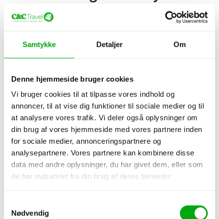
Vi fik lov at kigge ind i folks huse. Det sætter virkelig
tingene i perspektiv at se, hvordan folk bor her. Jeg
hilste på en mand på 100 år, der sad sammen med sin
Samtykke
Detaljer
Om
kone på et sivgulv. Han mente ikke, at han kunne
passe en ged, selvom han altid havde ønsket sig en.
Hans kone daskede til ham og sagde, at den skulle hun
Denne hjemmeside bruger cookies
nok tage sig af – hun tog sig jo alligevel af ham – og
hans glade tandløse smil, ved udsigten til endelig at få
Vi bruger cookies til at tilpasse vores indhold og
en ged, var virkelig hjerteligt. Han lovede at møde os
annoncer, til at vise dig funktioner til sociale medier og til
dagen efter og tage imod den – men han måtte nok
at analysere vores trafik. Vi deler også oplysninger om
hellere huske sin stok.
din brug af vores hjemmeside med vores partnere inden
for sociale medier, annonceringspartnere og
analysepartnere. Vores partnere kan kombinere disse
data med andre oplysninger, du har givet dem, eller som
de har indsamlet fra din brug af deres tjenester.
Samtykkevalg
Nødvendig