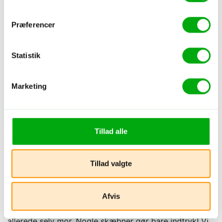
Præferencer
Statistik
Marketing
Tillad alle
Tillad valgte
Ikke alle familier er klassiske familier. Vi mødte en pige
Afvis
på 14 år, der boede sammen med sin far og sin datter
på 9 måneder. De havde ikke andet familie, og hun var
allerede selv mor. Nogle skæbner gør bare indtryk! Vi