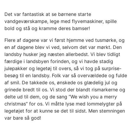
Det var fantastisk at se børnene starte
vandgeværskampe, lege med flyvemaskiner, spille
bold og stå og kramme deres bamser!
Flere af dagene var vi først hjemme ved tusmørke, og
en af dagene blev vi ved, selvom det var mørkt. Den
landsby husker jeg næsten allerbedst. Vi blev tidligt
færdige i landsbyen forinden, og vi havde stadig
julepakker og legetøj til overs, så vi tog på surprise-
besøg til en landsby. Folk var så overvældede og fulde
af smil. De takkede os, ønskede os glædelig jul og
grinede bredt til os. Vi stod der blandt rismarkerne og
delte ud til dem, og de sang ”We wish you a merry
christmas” for os. Vi måtte lyse med lommelygter på
legetøjet for at kunne se det til sidst. Men stemningen
var bare så god!