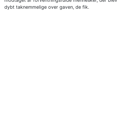
modtaget af forventningsfulde mennesker, der blev
dybt taknemmelige over gaven, de fik.