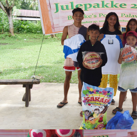
Søg
Blog
Lande
Argentina
Bali
Brasilien
Cambodia
Chile
Colombia
Costa Rica
Cuba
Danmark
Ecuador og Galapagos