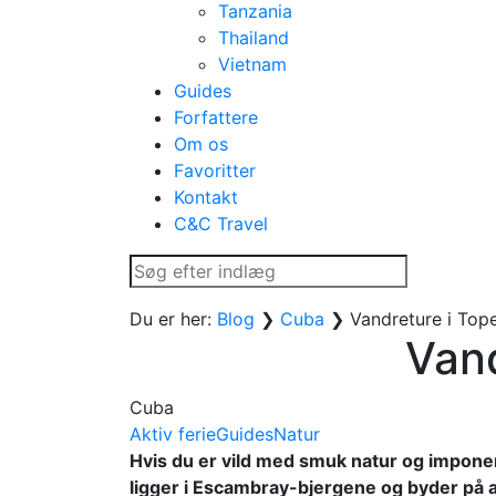
Tanzania
Thailand
Vietnam
Guides
Forfattere
Om os
Favoritter
Kontakt
C&C Travel
Du er her:
Blog
❯
Cuba
❯
Vandreture i Top
Vand
Cuba
Aktiv ferie
Guides
Natur
Hvis du er vild med smuk natur og impone
ligger i Escambray-bjergene og byder på a