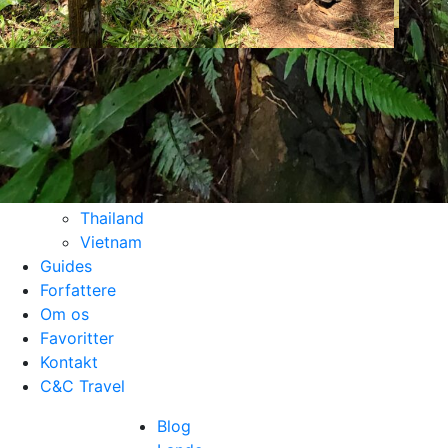
Filippinerne
Japan
Laos
Malaysia
Maldiverne
Mexico
Peru
Sri Lanka
Tanzania
Thailand
Vietnam
Guides
Forfattere
Om os
Favoritter
Kontakt
C&C Travel
Blog