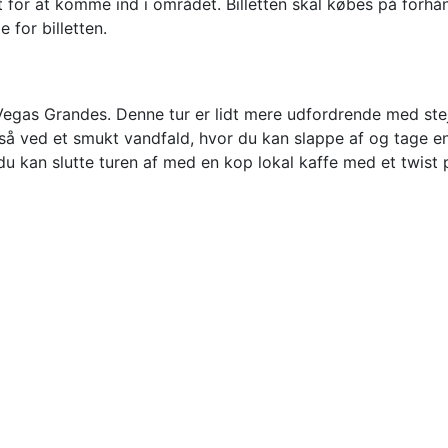
for at komme ind i området. Billetten skal købes på forhå
 for billetten.
 Vegas Grandes. Denne tur er lidt mere udfordrende med stej
å ved et smukt vandfald, hvor du kan slappe af og tage en 
du kan slutte turen af med en kop lokal kaffe med et twis