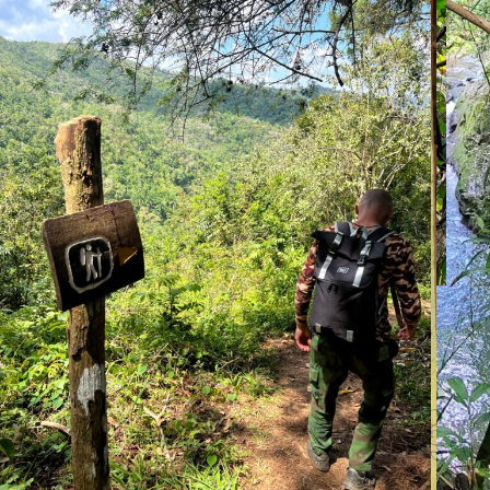
Blog
Lande
Argentina
Bali
Brasilien
Cambodia
Chile
Colombia
Costa Rica
Cuba
Danmark
Ecuador og Galapagos