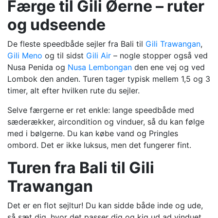
Færge til Gili Øerne – ruter
og udseende
De fleste speedbåde sejler fra Bali til
Gili Trawangan
,
Gili Meno
og til sidst
Gili Air
– nogle stopper også ved
Nusa Penida og
Nusa Lembongan
den ene vej og ved
Lombok den anden. Turen tager typisk mellem 1,5 og 3
timer, alt efter hvilken rute du sejler.
Selve færgerne er ret enkle: lange speedbåde med
sæderækker, aircondition og vinduer, så du kan følge
med i bølgerne. Du kan købe vand og Pringles
ombord. Det er ikke luksus, men det fungerer fint.
Turen fra Bali til Gili
Trawangan
Det er en flot sejltur! Du kan sidde både inde og ude,
så sæt dig, hvor det passer dig og kig ud ad vinduet.