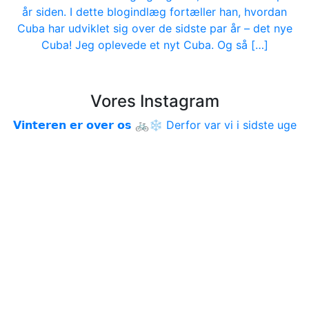
år siden. I dette blogindlæg fortæller han, hvordan
Cuba har udviklet sig over de sidste par år – det nye
Cuba! Jeg oplevede et nyt Cuba. Og så […]
Vores Instagram
𝗩𝗶𝗻𝘁𝗲𝗿𝗲𝗻 𝗲𝗿 𝗼𝘃𝗲𝗿 𝗼𝘀 🚲❄️ Derfor var vi i sidste uge