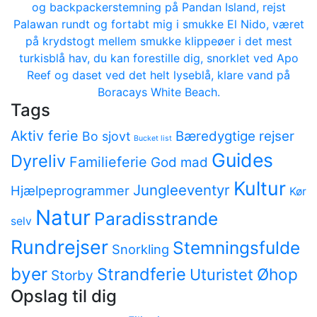
og backpackerstemning på Pandan Island, rejst
Palawan rundt og fortabt mig i smukke El Nido, været
på krydstogt mellem smukke klippeøer i det mest
turkisblå hav, du kan forestille dig, snorklet ved Apo
Reef og daset ved det helt lyseblå, klare vand på
Boracays White Beach.
Tags
Aktiv ferie
Bæredygtige rejser
Bo sjovt
Bucket list
Guides
Dyreliv
Familieferie
God mad
Kultur
Jungleeventyr
Hjælpeprogrammer
Kør
Natur
Paradisstrande
selv
Rundrejser
Stemningsfulde
Snorkling
byer
Strandferie
Øhop
Uturistet
Storby
Opslag til dig