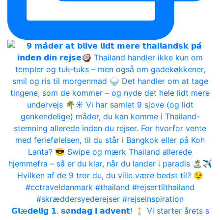
𝗚𝗹æ𝗱𝗲𝗹𝗶𝗴 𝟭. 𝘀ø𝗻𝗱𝗮𝗴 𝗶 𝗮𝗱𝘃𝗲𝗻𝘁! 🕯 Vi starter årets s