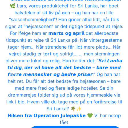
𝗛𝗶𝗹𝘀𝗲𝗻 𝗳𝗿𝗮 𝗢𝗽𝗲𝗿𝗮𝘁𝗶𝗼𝗻 𝗝𝘂𝗹𝗲𝗽𝗮𝗸𝗸𝗲 💚 Vi har netop
fået