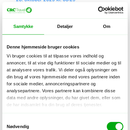
Download Minecraft apk and immerse yourself in
a world of endless possibilities!
To begin, players can visit the official Minecraft
Samtykke
Detaljer
Om
website where they can find the latest version
available for download.
Svar
Denne hjemmeside bruger cookies
Vi bruger cookies til at tilpasse vores indhold og
Skriv en kommentar
annoncer, til at vise dig funktioner til sociale medier og til
Din e-mailadresse vil ikke blive publiceret.
Krævede
at analysere vores trafik. Vi deler også oplysninger om
felter er markeret med
*
din brug af vores hjemmeside med vores partnere inden
for sociale medier, annonceringspartnere og
Kommentar
*
analysepartnere. Vores partnere kan kombinere disse
data med andre oplysninger, du har givet dem, eller som
de har indsamlet fra din brug af deres tjenester.
Samtykkevalg
Navn
*
Nødvendig