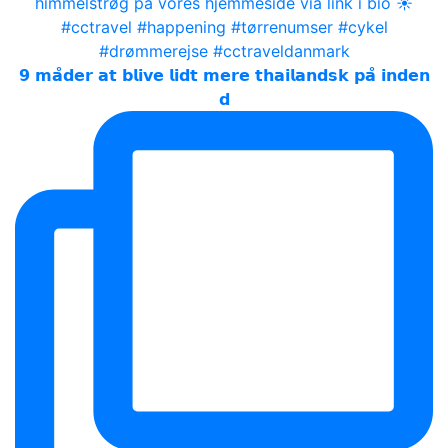
𝟵 𝗺𝗮̊𝗱𝗲𝗿 𝗮𝘁 𝗯𝗹𝗶𝘃𝗲 𝗹𝗶𝗱𝘁 𝗺𝗲𝗿𝗲 𝘁𝗵𝗮𝗶𝗹𝗮𝗻𝗱𝘀𝗸 𝗽𝗮̊ 𝗶𝗻𝗱𝗲𝗻
𝗱