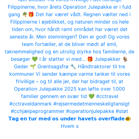
𝗧𝗮𝗴 𝗲𝗻 𝘁𝘂𝗿 𝗺𝗲𝗱 𝗼𝘀 𝘂𝗻𝗱𝗲𝗿 𝗵𝗮𝘃𝗲𝘁𝘀 𝗼𝘃𝗲𝗿𝗳𝗹𝗮𝗱𝗲🐠
Hvem s