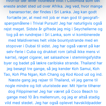
hvorfor der lever flodheste vildt i Colombia som det
eneste andet sted ud over Afrika. Jeg ved, hvor mange
banansorter, der findes i Sri Lanka. Jeg kan godt
fortælle jer, at med mit job er man god til geografi-
spørgsmålene i Trivial Pursuit! Jeg har naturligvis også
rejst meget. Sidste år giftede jeg mig i Seychellerne og
tog på en rundrejse i Sri Lanka, som vi kombinerede
med Maldivernes helt vilde bountystrande med en
stopover i Dubai til sidst. Jeg har også været på kør
selv-ferie i Cuba og drukket rom (altså ikke mens vi
kørte), røget cigarer, set salsashow i stemningsfyldte
byer og badet på lækre caribiske strande. Thailand har
jeg besøgt tre gange, så jeg kender Koh Samui, Koh
Tao, Koh Pha Ngan, Koh Chang og Kod Kood ud og ind.
Næste gang jeg rejser til Thailand, vil jeg gerne til
nogle mindre og lidt uturistede øer. Mit hjerte tilhører
dog Filippinerne! Jeg har været på Coco Beach to
gange med 10 års mellemrum, og jeg er altså stadig
vild med stedet. Jeg har også oplevet havskildpadder