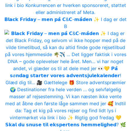
𝗕𝗹𝗮𝗰𝗸 𝗙𝗿𝗶𝗱𝗮𝘆 – 𝗺𝗲𝗻 𝗽𝗮̊ 𝗖&𝗖-𝗺𝗮̊𝗱𝗲𝗻 ✨ I dag er det
B
𝗦𝗸𝗮𝗹 𝗱𝘂 𝘀𝗻𝘂𝘀𝗲 𝘁𝗶𝗹 𝗲𝗸𝘀𝗽𝗲𝗿𝘁𝗲𝗻𝘀 𝗵𝗲𝗺𝗺𝗲𝗹𝗶𝗴𝗵𝗲𝗱? 🌿