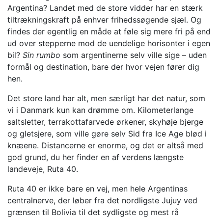
Argentina? Landet med de store vidder har en stærk
tiltrækningskraft på enhver frihedssøgende sjæl. Og
findes der egentlig en måde at føle sig mere fri på end
ud over stepperne mod de uendelige horisonter i egen
bil?
Sin rumbo
som argentinerne selv ville sige – uden
formål og destination, bare der hvor vejen fører dig
hen.
Det store land har alt, men særligt har det natur, som
vi i Danmark kun kan drømme om. Kilometerlange
saltsletter, terrakottafarvede ørkener, skyhøje bjerge
og gletsjere, som ville gøre selv Sid fra Ice Age blød i
knæene. Distancerne er enorme, og det er altså med
god grund, du her finder en af verdens længste
landeveje, Ruta 40.
Ruta 40 er ikke bare en vej, men hele Argentinas
centralnerve, der løber fra det nordligste Jujuy ved
grænsen til Bolivia til det sydligste og mest rå