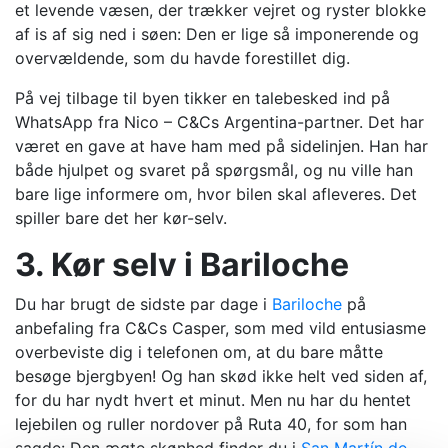
et levende væsen, der trækker vejret og ryster blokke
af is af sig ned i søen: Den er lige så imponerende og
overvældende, som du havde forestillet dig.
På vej tilbage til byen tikker en talebesked ind på
WhatsApp fra Nico – C&Cs Argentina-partner. Det har
været en gave at have ham med på sidelinjen. Han har
både hjulpet og svaret på spørgsmål, og nu ville han
bare lige informere om, hvor bilen skal afleveres. Det
spiller bare det her kør-selv.
3. Kør selv i Bariloche
Du har brugt de sidste par dage i
Bariloche
på
anbefaling fra C&Cs Casper, som med vild entusiasme
overbeviste dig i telefonen om, at du bare måtte
besøge bjergbyen! Og han skød ikke helt ved siden af,
for du har nydt hvert et minut. Men nu har du hentet
lejebilen og ruller nordover på Ruta 40, for som han