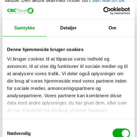
sagde: Den ægte skønhed finder du i
San Martín de
los Andes
. Landskaber er frodigt og fyldt med
krystalklare søer, skov og sneklædte bjerge, og du får
flashback til, da du for et par år siden kørte fra
Samtykke
Detaljer
Om
München til alperne.
De syv søer
Denne hjemmeside bruger cookies
Ud af højtaleren lyder José Larraldes Quimey Neuquén
Vi bruger cookies til at tilpasse vores indhold og
i et elektronisk remix – det er fedt og passer perfekt til
annoncer, til at vise dig funktioner til sociale medier og til
lejligheden, for du er på vej til at krydse grænsen
at analysere vores trafik. Vi deler også oplysninger om
mellem provinserne Río Negro og Neuquén. Du føler
din brug af vores hjemmeside med vores partnere inden
dig fri, som du triller hen over vejen kendt som Ruta de
for sociale medier, annonceringspartnere og
los Siete Lagos: de syv søers vej, og den er ikonisk. Du
analysepartnere. Vores partnere kan kombinere disse
er blevet anbefalet at tage det stille og roligt, for der
data med andre oplysninger, du har givet dem, eller som
er flere udkigspunkter over søerne, som er et besøg
de har indsamlet fra din brug af deres tjenester.
værd.
Samtykkevalg
Nødvendig