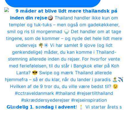
𝗚𝗹æ𝗱𝗲𝗹𝗶𝗴 𝟭. 𝘀ø𝗻𝗱𝗮𝗴 𝗶 𝗮𝗱𝘃𝗲𝗻𝘁! 🕯 Vi starter årets s