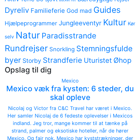
Bucket list
Guides
Dyreliv
Familieferie
God mad
Kultur
Jungleeventyr
Hjælpeprogrammer
Kør
Natur
Paradisstrande
selv
Rundrejser
Stemningsfulde
Snorkling
byer
Strandferie
Øhop
Uturistet
Storby
Opslag til dig
Mexico
Mexico væk fra kysten: 6 steder, du
skal opleve
Nicolaj og Victor fra C&C Travel har været i Mexico.
Her samler Nicolaj de 6 fedeste oplevelser i Mexicos
indland. Jeg tror, mange kommer til at tænke på
strand, palmer og eksotiske hoteller, når de hører
Mexico. Og fair nok. Mexico har kyststrækninger, der