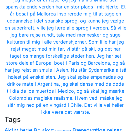
spansktalende verden har en stor plads i mit hjerte. Et
år bosat på Mallorca inspirerede mig til at tage en
uddannelse i det spanske sprog, og kunne jeg vælge
en superkraft, ville jeg lære alle sprog i verden. Så ville
jeg bare rejse rundt, tale med mennesker og suge
kulturen til mig i alle verdenshjørner. Som lille har jeg
rejst meget med min far, vi står på ski, og det har
taget os mange forskellige steder hen. Jeg har set
store dele af Europa, boet i Paris og Barcelona, og så
har jeg rejst en smule i Asien. Nu står Sydamerika altså
højest på ønskelisten. Jeg skal spise empanadas og
drikke mate i Argentina, jeg skal danse med de døde
til día de los muertos i Mexico, og så skal jeg mærke
Colombias magiske realisme. Hvem ved, måske jeg
slår mig ned på en vingård i Chile. Det ville vel heller
ikke være det værste.
Tags
Aktiv ferie
Bæredygtige rejser
Bo sjovt