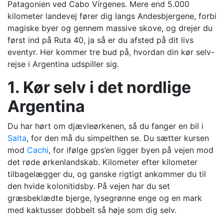
Patagonien ved Cabo Vírgenes. Mere end 5.000
kilometer landevej fører dig langs Andesbjergene, forbi
magiske byer og gennem massive skove, og drejer du
først ind på Ruta 40, ja så er du afsted på dit livs
eventyr. Her kommer tre bud på, hvordan din kør selv-
rejse i Argentina udspiller sig.
1. Kør selv i det nordlige
Argentina
Du har hørt om djævleørkenen, så du fanger en bil i
Salta
, for den må du simpelthen se. Du sætter kursen
mod
Cachi
, for ifølge gps’en ligger byen på vejen mod
det røde ørkenlandskab. Kilometer efter kilometer
tilbagelægger du, og ganske rigtigt ankommer du til
den hvide kolonitidsby. På vejen har du set
græsbeklædte bjerge, lysegrønne enge og en mark
med kaktusser dobbelt så høje som dig selv.