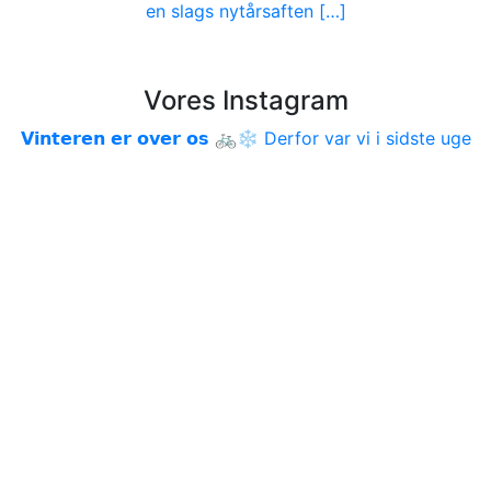
en slags nytårsaften […]
Vores Instagram
𝗩𝗶𝗻𝘁𝗲𝗿𝗲𝗻 𝗲𝗿 𝗼𝘃𝗲𝗿 𝗼𝘀 🚲❄️ Derfor var vi i sidste uge