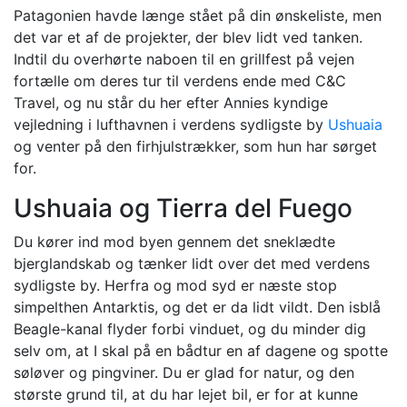
Patagonien havde længe stået på din ønskeliste, men
det var et af de projekter, der blev lidt ved tanken.
Indtil du overhørte naboen til en grillfest på vejen
fortælle om deres tur til verdens ende med C&C
Travel, og nu står du her efter Annies kyndige
vejledning i lufthavnen i verdens sydligste by
Ushuaia
og venter på den firhjulstrækker, som hun har sørget
for.
Ushuaia og Tierra del Fuego
Du kører ind mod byen gennem det sneklædte
bjerglandskab og tænker lidt over det med verdens
sydligste by. Herfra og mod syd er næste stop
simpelthen Antarktis, og det er da lidt vildt. Den isblå
Beagle-kanal flyder forbi vinduet, og du minder dig
selv om, at I skal på en bådtur en af dagene og spotte
søløver og pingviner. Du er glad for natur, og den
største grund til, at du har lejet bil, er for at kunne