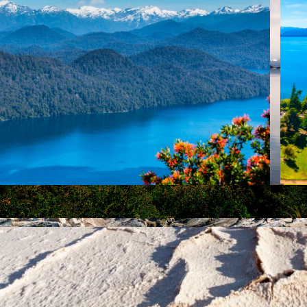
Søg
Blog
Lande
Argentina
Bali
Brasilien
Cambodia
Chile
Colombia
Costa Rica
Cuba
Danmark
Ecuador og Galapagos