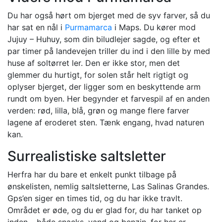
Du har også hørt om bjerget med de syv farver, så du
har sat en nål i
Purmamarca
i Maps. Du kører mod
Jujuy – Huhuy, som din biludlejer sagde, og efter et
par timer på landevejen triller du ind i den lille by med
huse af soltørret ler. Den er ikke stor, men det
glemmer du hurtigt, for solen står helt rigtigt og
oplyser bjerget, der ligger som en beskyttende arm
rundt om byen. Her begynder et farvespil af en anden
verden: rød, lilla, blå, grøn og mange flere farver
lagene af eroderet sten. Tænk engang, hvad naturen
kan.
Surrealistiske saltsletter
Herfra har du bare et enkelt punkt tilbage på
ønskelisten, nemlig saltsletterne, Las Salinas Grandes.
Gps’en siger en times tid, og du har ikke travlt.
Området er øde, og du er glad for, du har tanket op