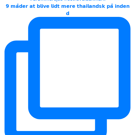
𝟵 𝗺𝗮̊𝗱𝗲𝗿 𝗮𝘁 𝗯𝗹𝗶𝘃𝗲 𝗹𝗶𝗱𝘁 𝗺𝗲𝗿𝗲 𝘁𝗵𝗮𝗶𝗹𝗮𝗻𝗱𝘀𝗸 𝗽𝗮̊ 𝗶𝗻𝗱𝗲𝗻
𝗱