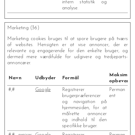
intern statistik og
analyse.
Marketing (36)
Marketing cookies bruges til at spore brugere på tværs
af websites. Hensigten er at vise annoncer, der er
relevante og engagerende for den enkelte bruger, og
dermed mere værdifulde for udgivere og tredjeparts-
annoncører.
Maksimal
Navn
Udbyder
Formål
opbevaring
#,#
Google
Registrerer
Perman
brugerpræferencer
ent
og navigation på
hjemmesiden, for at
målrette annoncer
og indhold til den
specifikke bruger.