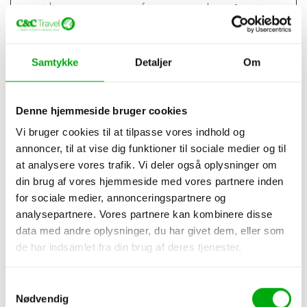
countdown
for hvornår
ent
_last_reset
den besøgende tilgik
_timestam
hjemmesiden.
p
Benyttes til analytiske
Samtykke
Detaljer
Om
formål.
test_cookie
Google
Anvendes til at tjekke
1 dag
om brugerens
Denne hjemmeside bruger cookies
browser understøtter
cookies.
Vi bruger cookies til at tilpasse vores indhold og
TESTCOO
YouTube
Benyttes til
1 dag
annoncer, til at vise dig funktioner til sociale medier og til
KIESENA
indsamling data
at analysere vores trafik. Vi deler også oplysninger om
BLED
omhandlende
din brug af vores hjemmeside med vores partnere inden
brugerens interaktion
for sociale medier, annonceringspartnere og
med indlejret
analysepartnere. Vores partnere kan kombinere disse
indhold.
data med andre oplysninger, du har givet dem, eller som
VISITOR_I
YouTube
Forsøger at estimere
180
de har indsamlet fra din brug af deres tjenester.
NFO1_LIV
brugernes
dage
E
båndbredde på sider
med integreret
Samtykkevalg
YouTube-video.
Nødvendig