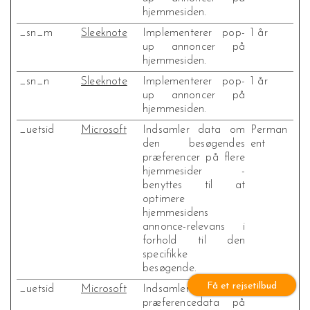
hjemmesiden.
_sn_m
Sleeknote
Implementerer pop-
1 år
up annoncer på
hjemmesiden.
_sn_n
Sleeknote
Implementerer pop-
1 år
up annoncer på
hjemmesiden.
_uetsid
Microsoft
Indsamler data om
Perman
den besøgendes
ent
præferencer på flere
hjemmesider -
benyttes til at
optimere
hjemmesidens
annonce-relevans i
forhold til den
specifikke
besøgende.
Få et rejsetilbud
_uetsid
Microsoft
Indsamler
1 dag
præferencedata på