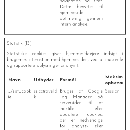
navigation på sitet.
Dette benyttes til
hjemmeside‐
optimering gennem
intern analyse.
Statistik (13)
Statistiske cookies giver hjemmesideejere indsigt i
brugernes interaktion med hjemmesiden, ved at indsamle
og rapportere oplysninger anonymt.
Maksimal
Navn
Udbyder
Formål
opbevaring
_/set_cook
ss.cctravel.d
Bruges af Google
Session
ie
k
Tag Manager på
serversiden til at
indstille eller
opdatere cookies,
der er nødvendige
for analyse- eller