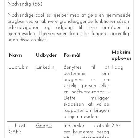
Nødvendig (56)
Nødvendige cookies hjælper med at gøre en hjemmeside
brugbar ved at aktivere grundlæggende funktioner såsom
side-navigation og adgang til sikre områder af
hjemmesiden. Hjemmesiden kan ikke fungere ordentligt
uden disse cookies.
Maksimal
Navn
Udbyder
Formål
opbevaring
__cf_bm
LinkedIn
Benyttes til at
1 dag
bestemme, om
brugeren er en
virkelig person eller
en software-robot -
Dette muliggør
skabelsen af valide
rapporter om brugen
af hjemmesiden.
__Host-
Google
Indsamler statistik
2 år
GAPS
om brugerens besøg