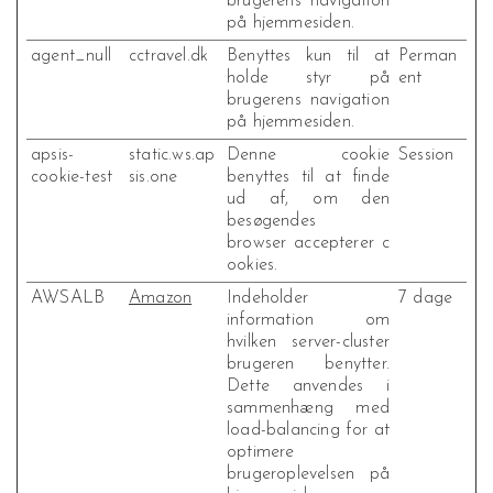
brugerens navigation
på hjemmesiden.
agent_null
cctravel.dk
Benyttes kun til at
Perman
holde styr på
ent
brugerens navigation
på hjemmesiden.
apsis-
static.ws.ap
Denne cookie
Session
cookie-test
sis.one
benyttes til at finde
ud af, om den
besøgendes
browser accepterer c
ookies.
AWSALB
Amazon
Indeholder
7 dage
information om
hvilken server-cluster
brugeren benytter.
Dette anvendes i
sammenhæng med
load-balancing for at
optimere
brugeroplevelsen på