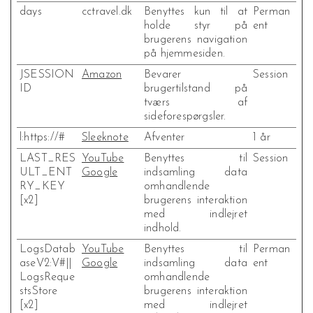
days
cctravel.dk
Benyttes kun til at
Perman
holde styr på
ent
brugerens navigation
på hjemmesiden.
JSESSION
Amazon
Bevarer
Session
ID
brugertilstand på
tværs af
sideforespørgsler.
l:https://#
Sleeknote
Afventer
1 år
LAST_RES
YouTube
Benyttes til
Session
ULT_ENT
Google
indsamling data
RY_KEY
omhandlende
[x2]
brugerens interaktion
med indlejret
indhold.
LogsDatab
YouTube
Benyttes til
Perman
aseV2:V#||
Google
indsamling data
ent
LogsReque
omhandlende
stsStore
brugerens interaktion
[x2]
med indlejret