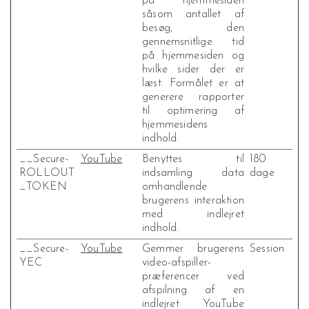
på hjemmesiden
såsom antallet af
besøg, den
gennemsnitlige tid
på hjemmesiden og
hvilke sider der er
læst. Formålet er at
generere rapporter
til optimering af
hjemmesidens
indhold.
__Secure-
YouTube
Benyttes til
180
ROLLOUT
indsamling data
dage
_TOKEN
omhandlende
brugerens interaktion
med indlejret
indhold.
__Secure-
YouTube
Gemmer brugerens
Session
YEC
video-afspiller-
præferencer ved
afspilning af en
indlejret YouTube