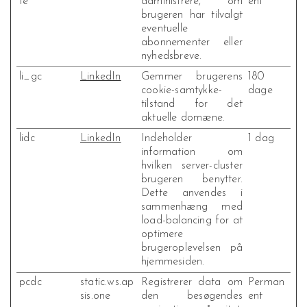
te
administrere, om
ent
brugeren har tilvalgt
eventuelle
abonnementer eller
nyhedsbreve.
li_gc
LinkedIn
Gemmer brugerens
180
cookie-samtykke-
dage
tilstand for det
aktuelle domæne.
lidc
LinkedIn
Indeholder
1 dag
information om
hvilken server-cluster
brugeren benytter.
Dette anvendes i
sammenhæng med
load-balancing for at
optimere
brugeroplevelsen på
hjemmesiden.
pcdc
static.ws.ap
Registrerer data om
Perman
sis.one
den besøgendes
ent