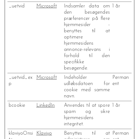
_uetvid
Microsoft
Indsamler data om
1 år
den besøgendes
præferencer på flere
hjemmesider -
benyttes til at
optimere
hjemmesidens
annonce-relevans i
forhold til den
specifikke
besøgende.
_uetvid_ex
Microsoft
Indeholder
Perman
p
udløbsdatoen for
ent
cookie med samme
navn.
bcookie
LinkedIn
Anvendes til at spore
1 år
spam og sikre
hjemmesidens
integritet.
klaviyoOnsi
Klaviyo
Benyttes til at
Perman