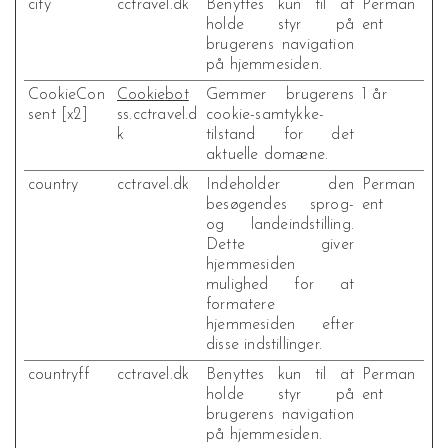
city
cctravel.dk
Benyttes kun til at
Perman
holde styr på
ent
brugerens navigation
på hjemmesiden.
CookieCon
Cookiebot
Gemmer brugerens
1 år
sent [x2]
ss.cctravel.d
cookie-samtykke-
k
tilstand for det
aktuelle domæne.
country
cctravel.dk
Indeholder den
Perman
besøgendes sprog-
ent
og landeindstilling.
Dette giver
hjemmesiden
mulighed for at
formatere
hjemmesiden efter
disse indstillinger.
countryff
cctravel.dk
Benyttes kun til at
Perman
holde styr på
ent
brugerens navigation
på hjemmesiden.