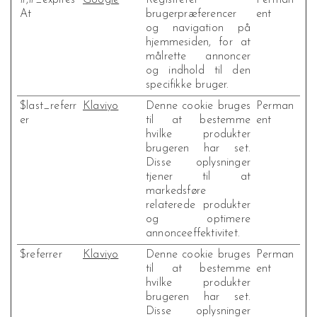
#,#_expires
Google
Registrerer
Perman
At
brugerpræferencer
ent
og navigation på
hjemmesiden, for at
målrette annoncer
og indhold til den
specifikke bruger.
$last_referr
Klaviyo
Denne cookie bruges
Perman
er
til at bestemme
ent
hvilke produkter
brugeren har set.
Disse oplysninger
tjener til at
markedsføre
relaterede produkter
og optimere
annonceeffektivitet.
$referrer
Klaviyo
Denne cookie bruges
Perman
til at bestemme
ent
hvilke produkter
brugeren har set.
Disse oplysninger