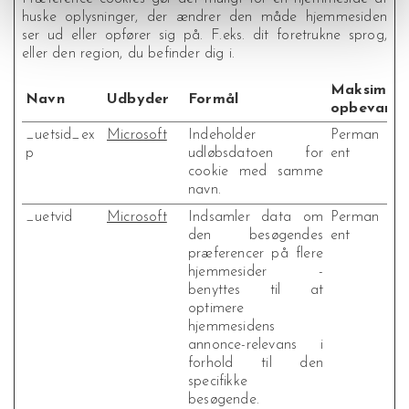
huske oplysninger, der ændrer den måde hjemmesiden
ser ud eller opfører sig på. F.eks. dit foretrukne sprog,
eller den region, du befinder dig i.
Maksimal
Navn
Udbyder
Formål
opbevaring
_uetsid_ex
Microsoft
Indeholder
Perman
p
udløbsdatoen for
ent
cookie med samme
navn.
_uetvid
Microsoft
Indsamler data om
Perman
den besøgendes
ent
præferencer på flere
hjemmesider -
benyttes til at
optimere
hjemmesidens
annonce-relevans i
forhold til den
specifikke
besøgende.