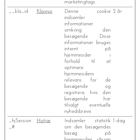
marketingtags.
__kla_id
Klaviyo
Denne cookie
2 år
indsamler
informationer
omkring den
besøgende. Disse
informationer bruges
internt på
hjemmesider i
forhold til at
optimere
hjemmesidens
relevans for de
besøgende og
registrere, hvis den
besøgende har
tilvalgt eventuelle
nyhedsbreve.
_hjSession
Hotjar
Indsamler statistik
1 dag
_#
om den besøgendes
besøg på
hjemmesiden såsom