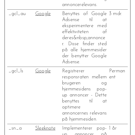
annoncerelevans.
_gcl_au
Google
Benyttes af Google
3 mdr.
Adsense til at
eksperimentere med
effektiviteten af
deres&nbsp;annonce
r. Disse finder sted
på alle hjemmesider
der benytter Google
Adsense.
_gcl_ls
Google
Registrerer
Perman
responsraten mellem
ent
brugeren og
hjemmesidens pop-
up annoncer - Dette
benyttes til at
optimere
annoncernes relevans
på hjemmesiden.
_sn_a
Sleeknote
Implementerer pop-
1 år
up annoncer på