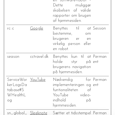
en software-robot -
Dette muliggør
skabelsen af valide
rapporter om brugen
af hjemmesiden.
rc::c
Google
Benyttes til at
Session
bestemme, om
brugeren er en
virkelig person eller
en robot.
season
cctravel.dk
Benyttes kun til at
Perman
holde styr på
ent
brugerens navigation
på hjemmesiden.
ServiceWor
YouTube
Nødvendig for
Perman
kerLogsDa
implementeringen og
ent
tabase#S
funtionaliteten af
WHealthL
YouTube video-
og
indhold på
hjemmesiden.
sn_global_
Sleeknote
Sætter et tidsstempel
Perman