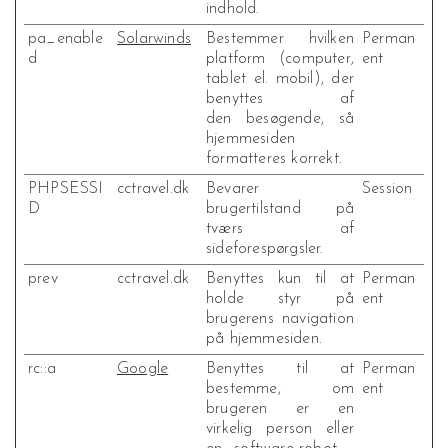
indhold.
pa_enable
Solarwinds
Bestemmer hvilken
Perman
d
platform (computer,
ent
tablet el. mobil), der
benyttes af
den besøgende, så
hjemmesiden
formatteres korrekt.
PHPSESSI
cctravel.dk
Bevarer
Session
D
brugertilstand på
tværs af
sideforespørgsler.
prev
cctravel.dk
Benyttes kun til at
Perman
holde styr på
ent
brugerens navigation
på hjemmesiden.
rc::a
Google
Benyttes til at
Perman
bestemme, om
ent
brugeren er en
virkelig person eller