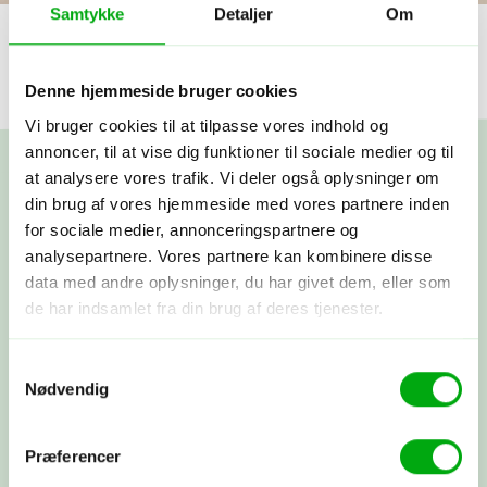
Samtykke
Detaljer
Om
Denne hjemmeside bruger cookies
Vi bruger cookies til at tilpasse vores indhold og
annoncer, til at vise dig funktioner til sociale medier og til
at analysere vores trafik. Vi deler også oplysninger om
din brug af vores hjemmeside med vores partnere inden
Skræddersy din egen
for sociale medier, annonceringspartnere og
analysepartnere. Vores partnere kan kombinere disse
rejse
data med andre oplysninger, du har givet dem, eller som
de har indsamlet fra din brug af deres tjenester.
Fortæl os om dine rejsedrømme! Vi lytter, spørger ind og
Samtykkevalg
deler vores viden og erfaringer. Bagefter får du et
Nødvendig
skræddersyet rejseforslag. Hvis synes om det, går vi i
gang med at booke fly, hoteller og oplevelser, præcis
som vi har aftalt. Nu har du sammensat din helt egen
Præferencer
rejse med os i ryggen - og vi tager os af alt det
praktiske.