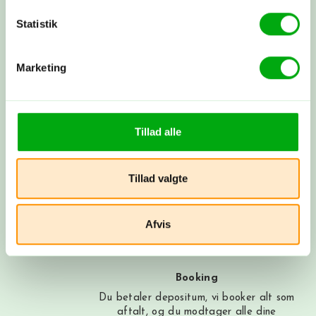
Statistik
Byg din rejse nu
Marketing
Få et tilbud
Ring til os på 3315 3322, få et tilbud
her
eller book et møde med os. Det er
Tillad alle
helt uforpligtende at få et tilbud.
Tillad valgte
Skræddersyet rejse
Sammen skræddersyr vi din drømmerejse
Afvis
ud fra dine ønsker.
Booking
Du betaler depositum, vi booker alt som
aftalt, og du modtager alle dine