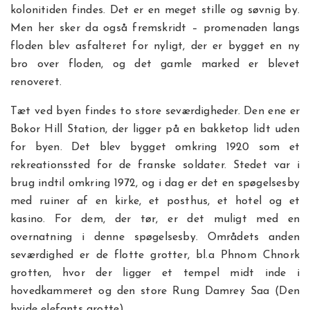
kolonitiden findes. Det er en meget stille og søvnig by.
Men her sker da også fremskridt – promenaden langs
floden blev asfalteret for nyligt, der er bygget en ny
bro over floden, og det gamle marked er blevet
renoveret.
Tæt ved byen findes to store seværdigheder. Den ene er
Bokor Hill Station, der ligger på en bakketop lidt uden
for byen. Det blev bygget omkring 1920 som et
rekreationssted for de franske soldater. Stedet var i
brug indtil omkring 1972, og i dag er det en spøgelsesby
med ruiner af en kirke, et posthus, et hotel og et
kasino. For dem, der tør, er det muligt med en
overnatning i denne spøgelsesby. Områdets anden
seværdighed er de flotte grotter, bl.a Phnom Chnork
grotten, hvor der ligger et tempel midt inde i
hovedkammeret og den store Rung Damrey Saa (Den
hvide elefants grotte).