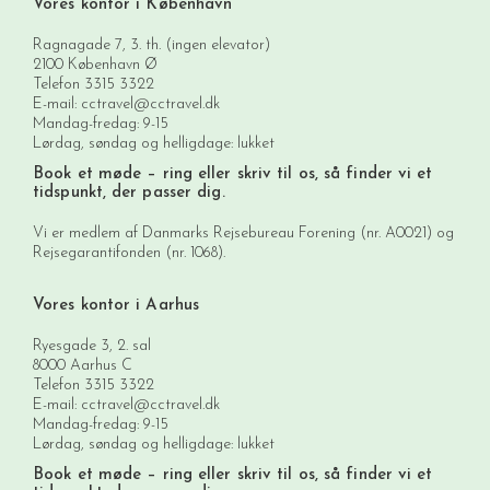
Vores kontor i København
Ragnagade 7, 3. th. (ingen elevator)
2100 København Ø
Telefon
3315 3322
E-mail:
cctravel@cctravel.dk
Mandag-fredag: 9-15
Lørdag, søndag og helligdage: lukket
Book et møde
– ring eller skriv til os, så finder vi et
tidspunkt, der passer dig.
Vi er medlem af Danmarks Rejsebureau Forening (nr. A0021) og
Rejsegarantifonden (nr. 1068).
Vores kontor i Aarhus
Ryesgade 3, 2. sal
8000 Aarhus C
Telefon
3315 3322
E-mail:
cctravel@cctravel.dk
Mandag-fredag: 9-15
Lørdag, søndag og helligdage: lukket
Book et møde
– ring eller skriv til os, så finder vi et