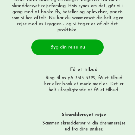
deler vores viden og erfaringer. Bagefter får du et
skræddersyet rejseforslag. Hvis synes om det, går vi i
gang med at booke fly, hoteller og oplevelser, præcis
som vi har aftalt. Nu har du sammensat din helt egen
rejse med os i ryggen - og vi tager os af alt det
praktiske.
Byg din rejse nu
Få et tilbud
Ring til os på 3315 3322, få et tilbud
her
eller book et møde med os. Det er
helt uforpligtende at få et tilbud.
Skræddersyet rejse
Sammen skræddersyr vi din drømmerejse
ud fra dine ønsker.