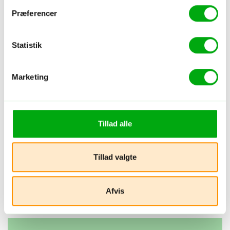
Præferencer
Statistik
Hotel - Cambodia - Kampot
Rikitikitavi
Marketing
Centralt
Tillad alle
Tillad valgte
Afvis