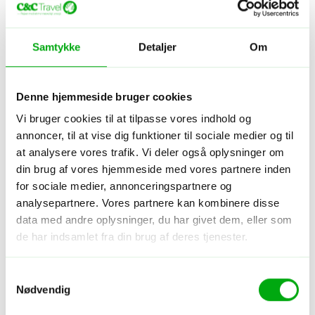
Samtykke
Detaljer
Om
Denne hjemmeside bruger cookies
Vi bruger cookies til at tilpasse vores indhold og
annoncer, til at vise dig funktioner til sociale medier og til
at analysere vores trafik. Vi deler også oplysninger om
Hotel - Cambodia - Kampot
din brug af vores hjemmeside med vores partnere inden
Amber Kampot
for sociale medier, annonceringspartnere og
analysepartnere. Vores partnere kan kombinere disse
Centralt
Par
Sødt personale
data med andre oplysninger, du har givet dem, eller som
de har indsamlet fra din brug af deres tjenester.
Samtykkevalg
Nødvendig