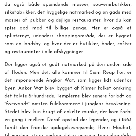
du også både spændende museer, souvenirbutikker,
silkefabrikker, det hyggelige natmarked og en gade med
masser af pubber og dejlige restauranter, hvor du kan
spise god mad til billige penge. Her er også et
splinternyt, udendørs shoppingområde, der er bygget
som en landsby, og hvor der er butikker, boder, caféer
og restauranter i alle afskygninger.
Der ligger også et godt natmarked på den anden side
af floden. Men det, alle kommer til Siem Reap for, er
det imponerende Angkor Wat, som ligger lidt udenfor
byen. Ankor Wat blev bygget af Khmer folket omkring
det tolvte århundrede. Templerne blev senere forladt og
“forsvandt” næsten fuldkomment i junglens bevoksning.
Stedet blev kun brugt af enkelte munke, der kom forbi
en gang i mellem. Deraf opstod der legender, og i 1863
fandt den franske opdagelsesrejsende, Henri Mouhot,
til verdens store undren dette enorme tempelområde,