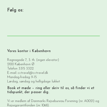
Følg os:
Vores kontor i København
Ragnagade 7, 3. th. (ingen elevator)
2100 København Ø
Telefon
3315 3322
E-mail:
cctravel@cctravel.dk
Mandag-fredag: 9-15
Lørdag, søndag og helligdage: lukket
Book et møde
– ring eller skriv til os, så finder vi et
tidspunkt, der passer dig.
Vi er medlem af Danmarks Rejsebureau Forening (nr. A0021) og
Rejsegarantifonden (nr. 1068).