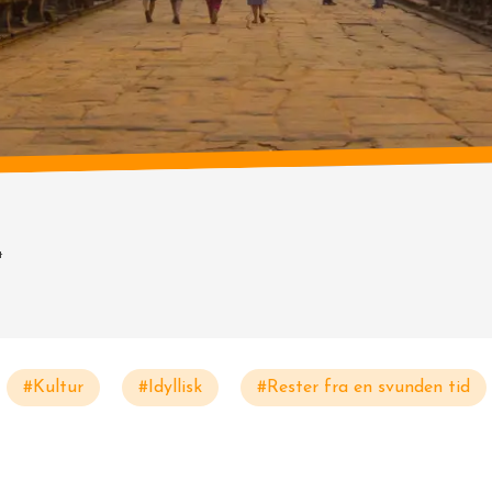
t
#Kultur
#Idyllisk
#Rester fra en svunden tid