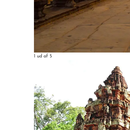
1
ud af 5