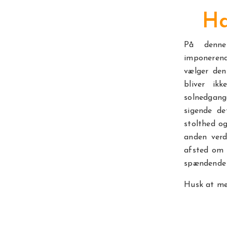
Ha
På denne
imponerend
vælger den
bliver ik
solnedgan
sigende de
stolthed og
anden verd
afsted om 
spændende 
Husk at me