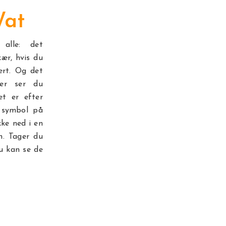
Wat
alle: det
ær, hvis du
ert. Og det
her ser du
t er efter
t symbol på
kke ned i en
n. Tager du
u kan se de