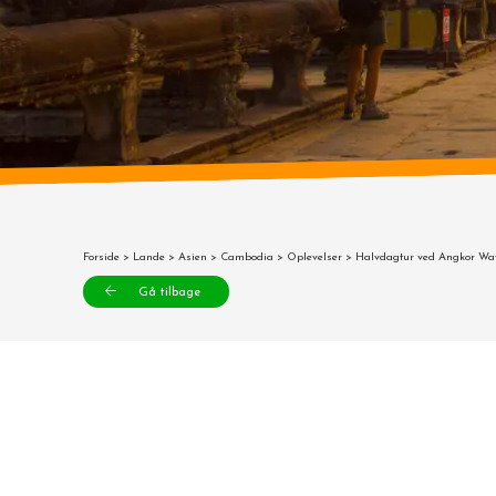
Forside
>
Lande
>
Asien
>
Cambodia
>
Oplevelser
> Halvdagtur ved Angkor Wa
Gå tilbage