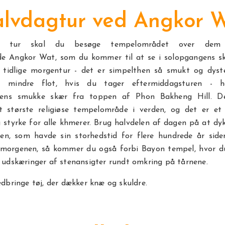
lvdagtur ved Angkor 
 tur skal du besøge tempelområdet over dem 
e Angkor Wat, som du kommer til at se i solopgangens sk
 tidlige morgentur - det er simpelthen så smukt og dyst
ke mindre flot, hvis du tager eftermiddagsturen - 
gens smukke skær fra toppen af Phon Bakheng Hill. De
t største religiøse tempelområde i verden, og det er e
 styrke for alle khmerer. Brug halvdelen af dagen på at dy
en, som havde sin storhedstid for flere hundrede år side
morgenen, så kommer du også forbi Bayon tempel, hvor d
udskæringer af stenansigter rundt omkring på tårnene.
dbringe tøj, der dækker knæ og skuldre.