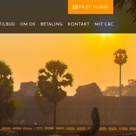
FÅ ET TILBUD
TILBUD
OM OS
BETALING
KONTAKT
MIT C&C