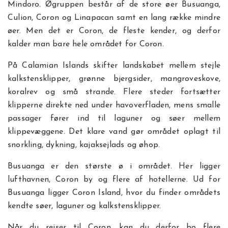
Mindoro. Øgruppen består af de store øer Busuanga,
Culion, Coron og Linapacan samt en lang række mindre
øer. Men det er Coron, de fleste kender, og derfor
kalder man bare hele området for Coron.
På Calamian Islands skifter landskabet mellem stejle
kalkstensklipper, grønne bjergsider, mangroveskove,
koralrev og små strande. Flere steder fortsætter
klipperne direkte ned under havoverfladen, mens smalle
passager fører ind til laguner og søer mellem
klippevæggene. Det klare vand gør området oplagt til
snorkling, dykning, kajaksejlads og øhop.
Busuanga er den største ø i området. Her ligger
lufthavnen, Coron by og flere af hotellerne. Ud for
Busuanga ligger Coron Island, hvor du finder områdets
kendte søer, laguner og kalkstensklipper.
Når du rejser til Coron, kan du derfor bo flere