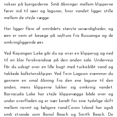
vokser på bjergsiderne. Små åbninger mellem klipperne
fører ind til søer og laguner, hvor vandet ligger stille
mellem de stejle vægge.
Her ligger flere af områdets største seværdigheder, og
øen er nem at besøge på sejlture fra Busuanga og de
omkringliggende øer.
Ved Kayangan Lake går du op over en klipperyg og ned
til en klar ferskvandssø på den anden side. Undervejs
får du udsigt over en lille bugt med turkisblåt vand og
takkede kalkstensklipper. Ved Twin Lagoon svømmer du
gennem en smal åbning fra den ene lagune til den
anden, mens klipperne lukker sig omkring vandet.
Barracuda Lake har stejle klippevægge både over og
under overfladen og er især kendt for sine tydelige skift
mellem varmt og køligere vand.Coron Island har også
små strande som Banol Beach og Smith Beach. De