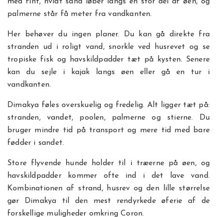
med fint, hvidt sand løber langs en stor del af øen, og
palmerne står få meter fra vandkanten.
Her behøver du ingen planer. Du kan gå direkte fra
stranden ud i roligt vand, snorkle ved husrevet og se
tropiske fisk og havskildpadder tæt på kysten. Senere
kan du sejle i kajak langs øen eller gå en tur i
vandkanten.
Dimakya føles overskuelig og fredelig. Alt ligger tæt på:
stranden, vandet, poolen, palmerne og stierne. Du
bruger mindre tid på transport og mere tid med bare
fødder i sandet.
Store flyvende hunde holder til i træerne på øen, og
havskildpadder kommer ofte ind i det lave vand.
Kombinationen af strand, husrev og den lille størrelse
gør Dimakya til den mest rendyrkede øferie af de
forskellige muligheder omkring Coron.