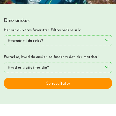
Dine ønsker:
Glæd dig til...
Her ser du vores favoritter. Filtrér videre selv.
Paradisøer med kridhvide strande, palmer og krystalklart
Hvornår vil du rejse?
vand
Sejlture mellem dramatiske kalkstensklipper, skjulte laguner
Fortæl os, hvad du ønsker, så finder vi det, der matcher!
og små bugter
Snorkling og dykning ved farverige koralrev og historiske
Hvad er vigtigt for dig?
skibsvrag
Øhop mellem vidt forskellige øer med både oplevelser,
Se resultater
strandliv og afslapning