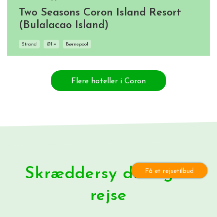
Two Seasons Coron Island Resort
(Bulalacao Island)
Strand
Øliv
Børnepool
Flere hoteller i Coron
Skræddersy din egen
Få et rejsetilbud
rejse