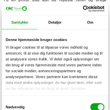
På en privat båd kan du tilpasse ruten og bruge
længere tid ved de steder, du bedst kan lide. Frokosten
tilberedes ofte om bord og serveres på en strand under
palmerne.
Samtykke
Detaljer
Om
Bor du på en af de mindre øer, kan du tage på øhop
enkelte dage og bruge resten af tiden på din egen
Denne hjemmeside bruger cookies
strand. Det er netop kombinationen, der gør Coron så
Vi bruger cookies til at tilpasse vores indhold og
god: store oplevelser på havet og god tid på en
annoncer, til at vise dig funktioner til sociale medier og til
paradisø bagefter.
at analysere vores trafik. Vi deler også oplysninger om
din brug af vores hjemmeside med vores partnere inden
Vi har samlet nogle af de smukkeste strande i området
for sociale medier, annonceringspartnere og
herunder.
analysepartnere. Vores partnere kan kombinere disse
data med andre oplysninger, du har givet dem, eller som
de har indsamlet fra din brug af deres tjenester.
De smukkeste strande ved Coron
Samtykkevalg
Strandene omkring Coron spænder fra små bugter
Nødvendig
mellem kalkstensklipperne til lange palmestrande på de