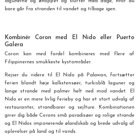
lagunerne og øhoppet og slutter med dage, hvor du
bare går fra stranden til vandet og tilbage igen.
Kombinér Coron med El Nido eller Puerto
Galera
Coron kan med fordel kombineres med flere af
Filippinernes smukkeste kystområder.
Rejser du videre til El Nido på Palawan, fortsætter
ferien blandt høje kalkstensøer, turkisblå laguner og
lange strande med palmer helt ned mod vandet. El
Nido er en mere livlig ferieby og har et stort udvalg af
restauranter, strandbarer og sejlture. Kombinationen
giver dig både Corons små paradisøer og rolige strande
og El Nidos imponerende ølandskab og brede udvalg af
oplevelser på land og til vands.