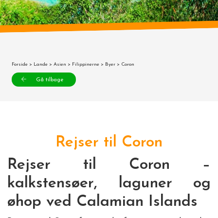
Forside
>
Lande
>
Asien
>
Filippinerne
>
Byer
> Coron
Gå tilbage
Rejser til Coron
Rejser til Coron –
kalkstensøer, laguner og
øhop ved Calamian Islands