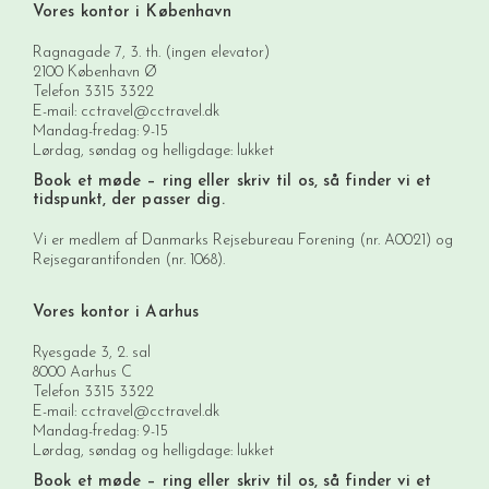
Vores kontor i København
Ragnagade 7, 3. th. (ingen elevator)
2100 København Ø
Telefon
3315 3322
E-mail:
cctravel@cctravel.dk
Mandag-fredag: 9-15
Lørdag, søndag og helligdage: lukket
Book et møde
– ring eller skriv til os, så finder vi et
tidspunkt, der passer dig.
Vi er medlem af Danmarks Rejsebureau Forening (nr. A0021) og
Rejsegarantifonden (nr. 1068).
Vores kontor i Aarhus
Ryesgade 3, 2. sal
8000 Aarhus C
Telefon
3315 3322
E-mail:
cctravel@cctravel.dk
Mandag-fredag: 9-15
Lørdag, søndag og helligdage: lukket
Book et møde
– ring eller skriv til os, så finder vi et