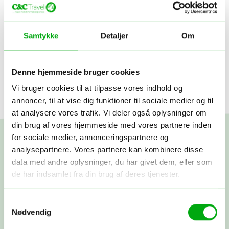
Samtykke
Detaljer
Om
Viser
ud af
Denne hjemmeside bruger cookies
Vi bruger cookies til at tilpasse vores indhold og
annoncer, til at vise dig funktioner til sociale medier og til
at analysere vores trafik. Vi deler også oplysninger om
din brug af vores hjemmeside med vores partnere inden
for sociale medier, annonceringspartnere og
analysepartnere. Vores partnere kan kombinere disse
data med andre oplysninger, du har givet dem, eller som
Skræddersy din egen
de har indsamlet fra din brug af deres tjenester.
rejse
Samtykkevalg
Nødvendig
Fortæl os om dine rejsedrømme! Vi lytter, spørger ind og