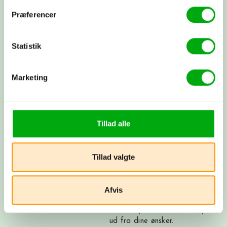
deler vores viden og erfaringer. Bagefter får du et
skræddersyet rejseforslag. Hvis synes om det, går vi i
Præferencer
gang med at booke fly, hoteller og oplevelser, præcis
som vi har aftalt. Nu har du sammensat din helt egen
rejse med os i ryggen - og vi tager os af alt det
Statistik
praktiske.
Marketing
Byg din rejse nu
Få et tilbud
Tillad alle
Ring til os på 3315 3322, få et tilbud
her
eller book et møde med os. Det er
helt uforpligtende at få et tilbud.
Tillad valgte
Afvis
Skræddersyet rejse
Sammen skræddersyr vi din drømmerejse
ud fra dine ønsker.