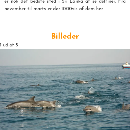
er nok det bedste sted i Sri Lanka at se delfiner. Fra
november til marts er der 1000vis af dem her.
Billeder
1
ud af 5