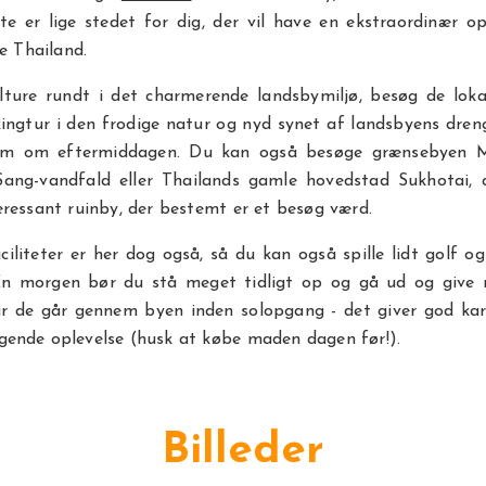
tte er lige stedet for dig, der vil have en ekstraordinær op
de Thailand.
lture rundt i det charmerende landsbymiljø, besøg de loka
ingtur i den frodige natur og nyd synet af landsbyens dreng
jem om eftermiddagen. Du kan også besøge grænsebyen M
Sang-vandfald eller Thailands gamle hovedstad Sukhotai, 
ressant ruinby, der bestemt er et besøg værd.
aciliteter er her dog også, så du kan også spille lidt golf og 
En morgen bør du stå meget tidligt op og gå ud og give 
r de går gennem byen inden solopgang - det giver god ka
ende oplevelse (husk at købe maden dagen før!).
Billeder