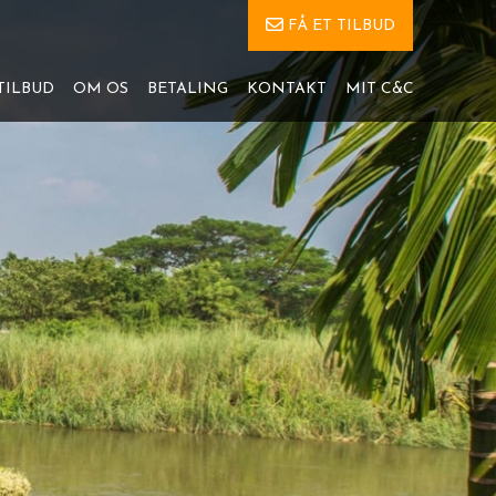
FÅ ET TILBUD
TILBUD
OM OS
BETALING
KONTAKT
MIT C&C