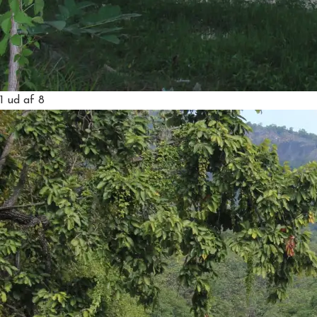
1
ud af 8