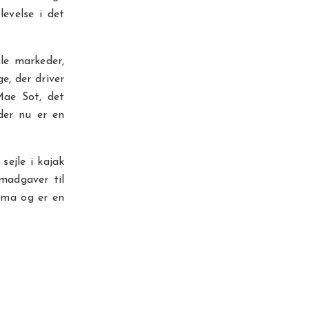
levelse i det
le markeder,
e, der driver
ae Sot, det
der nu er en
sejle i kajak
madgaver til
rma og er en