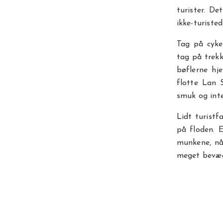
turister. De
ikke-turiste
Tag på cyke
tag på trekk
bøflerne h
flotte Lan 
smuk og inte
Lidt turistf
på floden. 
munkene, nå
meget bevæg