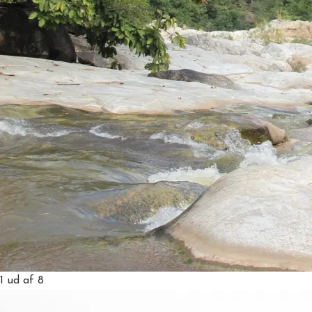
1
ud af 8