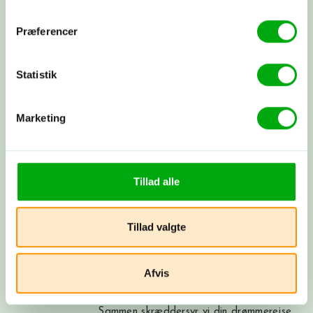
Fortæl os om dine rejsedrømme! Vi lytter, spørger ind og
deler vores viden og erfaringer. Bagefter får du et
Præferencer
skræddersyet rejseforslag. Hvis synes om det, går vi i
gang med at booke fly, hoteller og oplevelser, præcis
som vi har aftalt. Nu har du sammensat din helt egen
Statistik
rejse med os i ryggen - og vi tager os af alt det
praktiske.
Marketing
Byg din rejse nu
Tillad alle
Få et tilbud
Ring til os på 3315 3322, få et tilbud
her
eller book et møde med os. Det er
Tillad valgte
helt uforpligtende at få et tilbud.
Afvis
Skræddersyet rejse
Sammen skræddersyr vi din drømmerejse