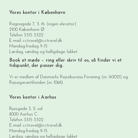
Vores kontor i København
Ragnagade 7, 3. th. (ingen elevator)
2100 København Ø
Telefon
3315 3322
E-mail:
cctravel@cctravel.dk
Mandag-fredag: 9-15
Lørdag, søndag og helligdage: lukket
Book et møde
– ring eller skriv til os, så finder vi et
tidspunkt, der passer dig.
Vi er medlem af Danmarks Rejsebureau Forening (nr. A0021) og
Rejsegarantifonden (nr. 1068).
Vores kontor i Aarhus
Ryesgade 3, 2. sal
8000 Aarhus C
Telefon
3315 3322
E-mail:
cctravel@cctravel.dk
Mandag-fredag: 9-15
Lørdag, søndag og helligdage: lukket