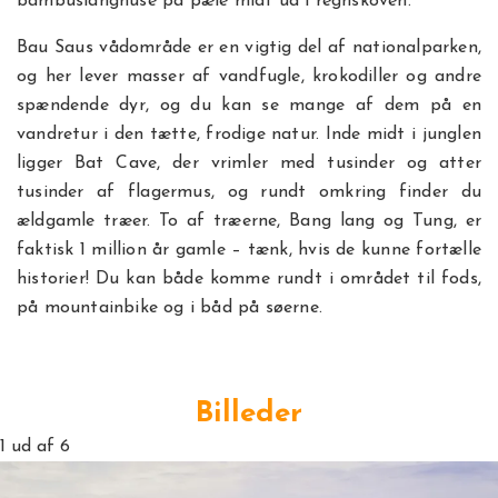
bambuslanghuse på pæle midt ud i regnskoven.
Bau Saus vådområde er en vigtig del af nationalparken,
og her lever masser af vandfugle, krokodiller og andre
spændende dyr, og du kan se mange af dem på en
vandretur i den tætte, frodige natur. Inde midt i junglen
ligger Bat Cave, der vrimler med tusinder og atter
tusinder af flagermus, og rundt omkring finder du
ældgamle træer. To af træerne, Bang lang og Tung, er
faktisk 1 million år gamle – tænk, hvis de kunne fortælle
historier! Du kan både komme rundt i området til fods,
på mountainbike og i båd på søerne.
Billeder
1
ud af 6