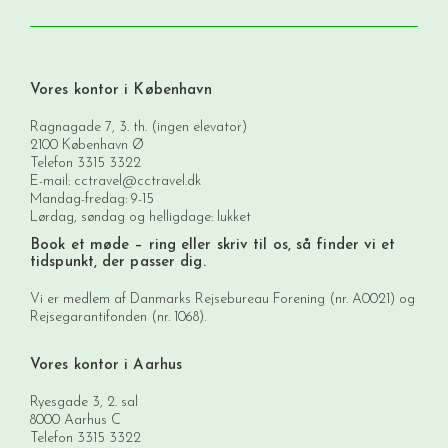
Vores kontor i København
Ragnagade 7, 3. th. (ingen elevator)
2100 København Ø
Telefon
3315 3322
E-mail:
cctravel@cctravel.dk
Mandag-fredag: 9-15
Lørdag, søndag og helligdage: lukket
Book et møde
– ring eller skriv til os, så finder vi et
tidspunkt, der passer dig.
Vi er medlem af Danmarks Rejsebureau Forening (nr. A0021) og
Rejsegarantifonden (nr. 1068).
Vores kontor i Aarhus
Ryesgade 3, 2. sal
8000 Aarhus C
Telefon
3315 3322