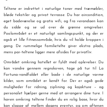
Teltene er indrettet i naturlige toner med træmøbler,
bløde tekstiler og privat terrasse. Du har aircondition,
eget badeværelse og gratis wifi, og fra verandaen kan
du sidde og se ud over de grønne omgivelser.
Poolområdet er et naturligt samlingspunkt, og der er
også et lille fitnessområde, hvis du vil holde kroppen i
gang. De rummelige familietelte giver ekstra plads,
mens par-teltene ligger mere afsides for privatliv.
Området omkring hotellet er fyldt med oplevelser. Du
kan vandre gennem regnskoven, tage på tur til La
Fortuna-vandfaldet eller bade i de naturlige varme
kilder, som området er kendt for. Der er også gode
muligheder for ridning, ziplining og kajakture – og
personalet hjælper gerne med at arrangere dine ture. I
haven omkring teltene finder du en rolig base, hvor du
kan slappe af mellem dagens eventyr, og om aftenen