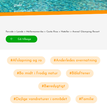
gode
palmeblad
Forside
>
Lande
>
Mellemamerika
>
Costa Rica
>
Hoteller
> Arenal Glamping Resort
Gå tilbage
#Afslapning og ro
#Anderledes overnatning
#Bo midt i frodig natur
#Bålaftener
#Bæredygtigt
#Dejlige vandreturer i området
#Familie