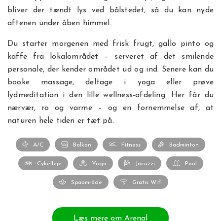
bliver der tændt lys ved bålstedet, så du kan nyde
aftenen under åben himmel.
Du starter morgenen med frisk frugt, gallo pinto og
kaffe fra lokalområdet – serveret af det smilende
personale, der kender området ud og ind. Senere kan du
booke massage, deltage i yoga eller prøve
lydmeditation i den lille wellness-afdeling. Her får du
nærvær, ro og varme – og en fornemmelse af, at
naturen hele tiden er tæt på.
A/C
Balkon
Fitness
Badminton
Cykelleje
Yoga
Jacuzzi
Pool
Spaområde
Gratis Wifi
Læs mere om Arenal