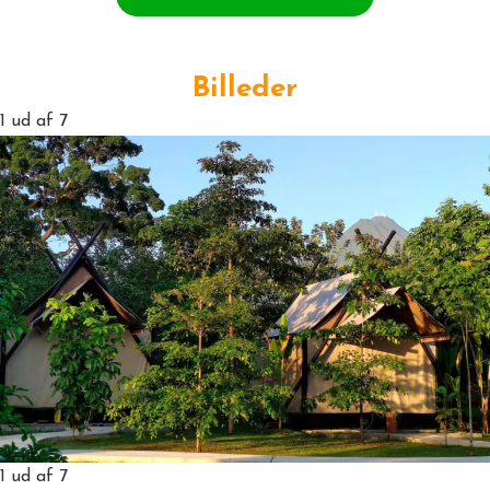
Billeder
1
ud af 7
1
ud af 7