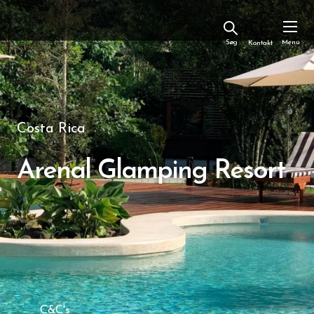
Kontakt
Costa Rica
Arenal Glamping Resort
C&C's