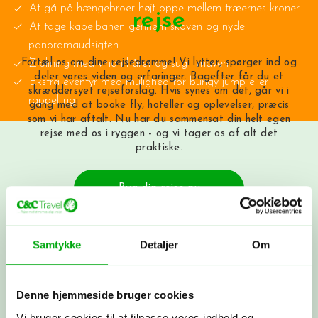
At gå på hængebroer højt oppe mellem træernes kroner
rejse
At tage kabelbanen gennem skoven og nyde
panoramaudsigten
Fortæl os om dine rejsedrømme! Vi lytter, spørger ind og
Ziplining med vind i håret og sug i maven
deler vores viden og erfaringer. Bagefter får du et
Ekstra eventyr med mulighed for bungy jump eller
skræddersyet rejseforslag. Hvis synes om det, går vi i
rappelling
gang med at booke fly, hoteller og oplevelser, præcis
som vi har aftalt. Nu har du sammensat din helt egen
rejse med os i ryggen - og vi tager os af alt det
praktiske.
Byg din rejse nu
Få et tilbud
Samtykke
Detaljer
Om
Ring til os på 3315 3322, få et tilbud
her
eller book et møde med os. Det er
helt uforpligtende at få et tilbud.
Denne hjemmeside bruger cookies
Vi bruger cookies til at tilpasse vores indhold og