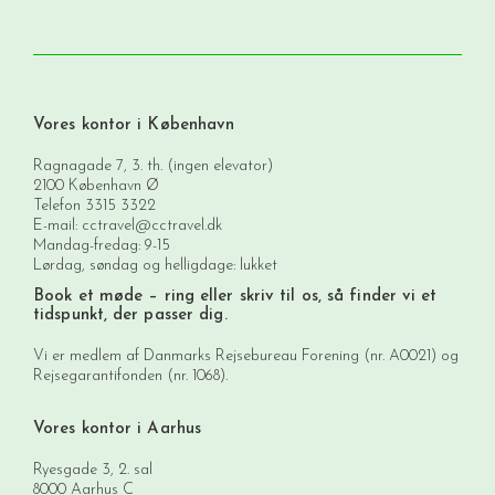
Vores kontor i København
Ragnagade 7, 3. th. (ingen elevator)
2100 København Ø
Telefon
3315 3322
E-mail:
cctravel@cctravel.dk
Mandag-fredag: 9-15
Lørdag, søndag og helligdage: lukket
Book et møde
– ring eller skriv til os, så finder vi et
tidspunkt, der passer dig.
Vi er medlem af Danmarks Rejsebureau Forening (nr. A0021) og
Rejsegarantifonden (nr. 1068).
Vores kontor i Aarhus
Ryesgade 3, 2. sal
8000 Aarhus C