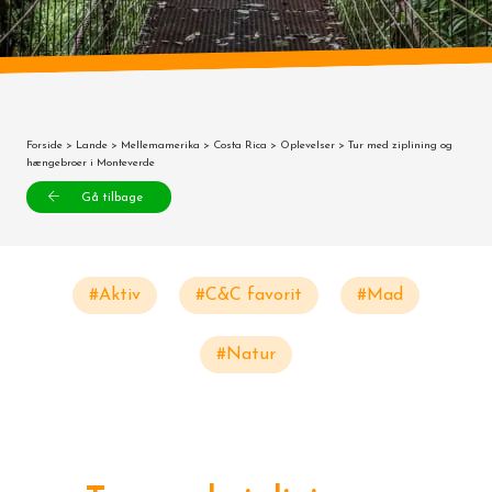
Forside
>
Lande
>
Mellemamerika
>
Costa Rica
>
Oplevelser
> Tur med ziplining og
hængebroer i Monteverde
Gå tilbage
#Aktiv
#C&C favorit
#Mad
#Natur