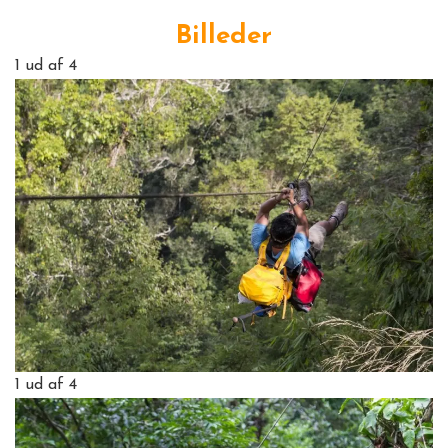
Billeder
1
ud af 4
1
ud af 4