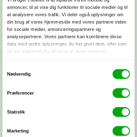
annoncer, til at vise dig funktioner til sociale medier og til
Skræddersyet rejse
at analysere vores trafik. Vi deler også oplysninger om
din brug af vores hjemmeside med vores partnere inden
Sammen skræddersyr vi din drømmerejse
ud fra dine ønsker.
for sociale medier, annonceringspartnere og
analysepartnere. Vores partnere kan kombinere disse
data med andre oplysninger, du har givet dem, eller som
Booking
de har indsamlet fra din brug af deres tjenester.
Du betaler depositum, vi booker alt som
aftalt, og du modtager alle dine
Samtykkevalg
rejsepapirer, så du rigtig kan glæde
Nødvendig
dig.
Præferencer
Afrejse
Du rejser…! Du kan altid få fat i os
under rejsen. Vi snakkes ved, når du
Statistik
kommer hjem.
Marketing