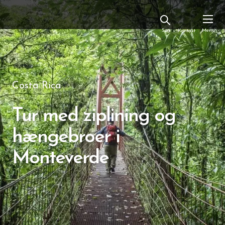
Kontakt
Costa Rica
Tur med ziplining og
hængebroer i
Monteverde