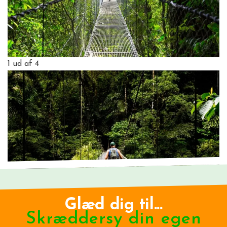
1
ud af 4
Glæd dig til...
Skræddersy din egen