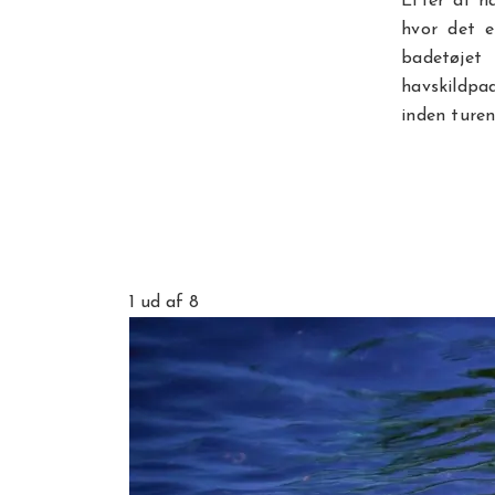
Efter at ha
hvor det e
badetøjet
havskildpa
inden turen
1
ud af 8