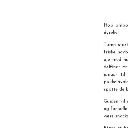
Hop ombor
dyreliv!
Turen star
friske havb
øje med ha
delfiner. E
januar ti
pukkelhvale
spotte de 
Guiden vil
og fortælle
være snacks