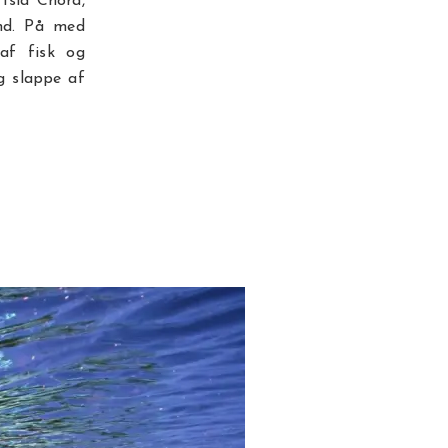
 Isla Chora,
ånd. På med
af fisk og
g slappe af