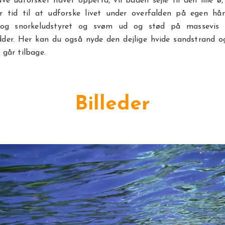
ve udforsket havet oppefra, vil båden sejle til den lille ø,
r tid til at udforske livet under overfalden på egen h
 og snorkeludstyret og svøm ud og stød på massevis 
dder. Her kan du også nyde den dejlige hvide sandstrand o
 går tilbage.
Billeder