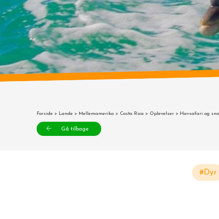
Forside
>
Lande
>
Mellemamerika
>
Costa Rica
>
Oplevelser
> Havsafari og sno
Gå tilbage
#Dyr