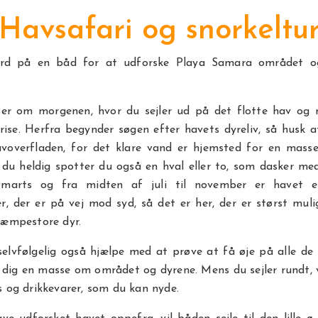
Havsafari og snorkeltu
d på en båd for at udforske Playa Samara området og
ter om morgenen, hvor du sejler ud på det flotte hav og
rise. Herfra begynder søgen efter havets dyreliv, så husk 
voverfladen, for det klare vand er hjemsted for en masse 
r du heldig spotter du også en hval eller to, som dasker me
l marts og fra midten af juli til november er havet e
r, der er på vej mod syd, så det er her, der er størst mul
kæmpestore dyr.
 selvfølgelig også hjælpe med at prøve at få øje på alle de
 dig en masse om området og dyrene. Mens du sejler rundt, 
 og drikkevarer, som du kan nyde.