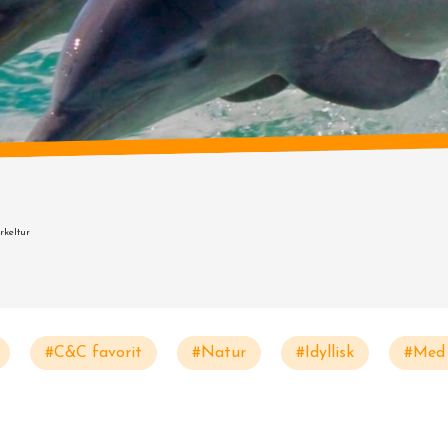
rkeltur
#C&C favorit
#Natur
#Idyllisk
#Med 