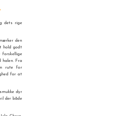
r
 dets rige
 mærker den
at hold godt
forskellige
d halen. Fra
n rute for
ighed for at
 smukke dyr
vil der både