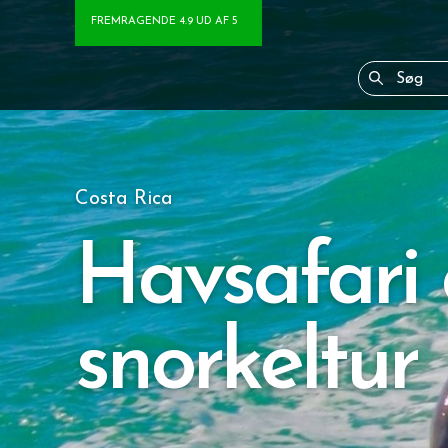
FREMRAGENDE 4.9 UD AF 5
Costa Rica
Havsafari
snorkeltur