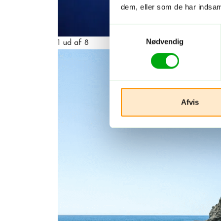
dem, eller som de har indsaml
Samtykkevalg
Nødvendig
1
ud af 8
Afvis