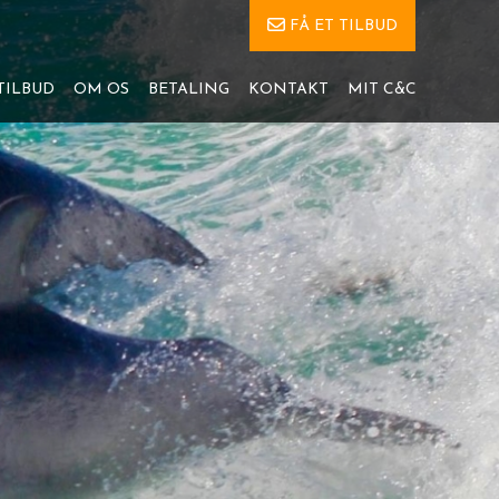
FÅ ET TILBUD
TILBUD
OM OS
BETALING
KONTAKT
MIT C&C