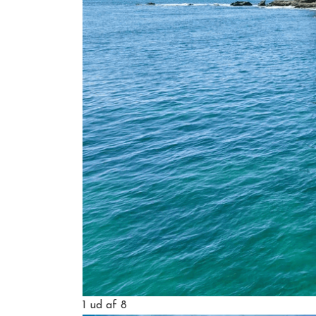
1
ud af 8