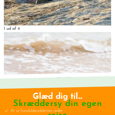
1
ud af 4
Glæd dig til...
Skræddersy din egen
At se havskildpaddernes reder