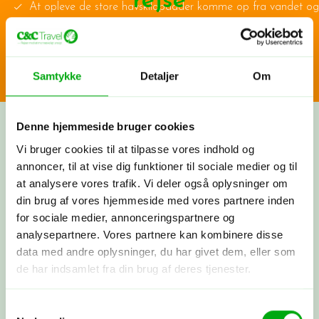
rejse
At opleve de store havskildpadder komme op fra vandet og
lægge deres æg på stranden
Fortæl os om dine rejsedrømme! Vi lytter, spørger ind og
At lære en masse om området, havskildpaddernes liv, og
deler vores viden og erfaringer. Bagefter får du et
hvad der gøres, for at redde de truede dyr
skræddersyet rejseforslag. Hvis synes om det, går vi i
Samtykke
Detaljer
Om
At spotte de tre truede havskildpaddearter
gang med at booke fly, hoteller og oplevelser, præcis
som vi har aftalt. Nu har du sammensat din helt egen
rejse med os i ryggen - og vi tager os af alt det
Denne hjemmeside bruger cookies
praktiske.
Vi bruger cookies til at tilpasse vores indhold og
annoncer, til at vise dig funktioner til sociale medier og til
Byg din rejse nu
at analysere vores trafik. Vi deler også oplysninger om
din brug af vores hjemmeside med vores partnere inden
for sociale medier, annonceringspartnere og
Få et tilbud
analysepartnere. Vores partnere kan kombinere disse
Ring til os på 3315 3322, få et tilbud
data med andre oplysninger, du har givet dem, eller som
her
eller book et møde med os. Det er
de har indsamlet fra din brug af deres tjenester.
helt uforpligtende at få et tilbud.
Samtykkevalg