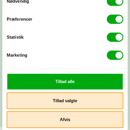
Nødvendig
Skræddersyet rejse
Sammen skræddersyr vi din drømmerejse
ud fra dine ønsker.
Præferencer
Statistik
Booking
Du betaler depositum, vi booker alt som
aftalt, og du modtager alle dine
Marketing
rejsepapirer, så du rigtig kan glæde
dig.
Tillad alle
Afrejse
Du rejser…! Du kan altid få fat i os
under rejsen. Vi snakkes ved, når du
Tillad valgte
kommer hjem.
Afvis