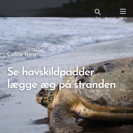
Kontakt
Costa Rica
Se havskildpadder
lægge æg på stranden