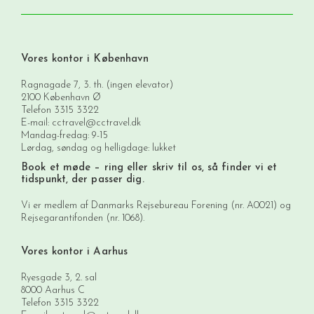
Vores kontor i København
Ragnagade 7, 3. th. (ingen elevator)
2100 København Ø
Telefon
3315 3322
E-mail:
cctravel@cctravel.dk
Mandag-fredag: 9-15
Lørdag, søndag og helligdage: lukket
Book et møde
– ring eller skriv til os, så finder vi et
tidspunkt, der passer dig.
Vi er medlem af Danmarks Rejsebureau Forening (nr. A0021) og
Rejsegarantifonden (nr. 1068).
Vores kontor i Aarhus
Ryesgade 3, 2. sal
8000 Aarhus C
Telefon
3315 3322