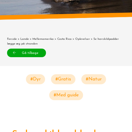
Forside
>
Lande
>
Mellemamerika
>
Costa Rica
>
Oplevelser
> Se havskildpadder
lægge æg på stranden
Gå tilbage
#Dyr
#Gratis
#Natur
#Med guide