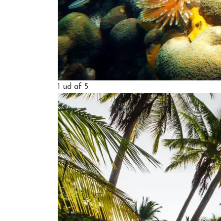
1
ud af 5