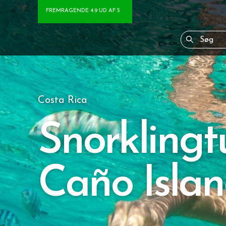
FREMRAGENDE 4.9 UD AF 5
Costa Rica
Snorklingtu
Caño Isla