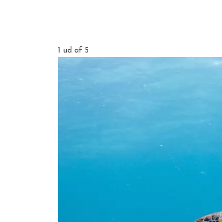
1
ud af 5