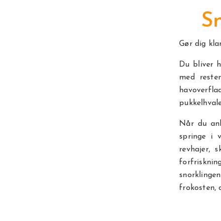
Sn
Gør dig kla
Du bliver 
med resten
havoverfla
pukkelhval
Når du ank
springe i 
revhajer, 
forfriskni
snorklinge
frokosten, d