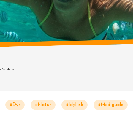
Caño Island
#Dyr
#Natur
#Idyllisk
#Med guide