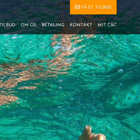
FÅ ET TILBUD
TILBUD
OM OS
BETALING
KONTAKT
MIT C&C