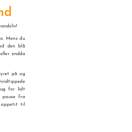
and
vandsliv!
ño. Mens du
med den blå
eller endda
tyret på og
hvidtippede
ug for lidt
e pause fra
appetit til