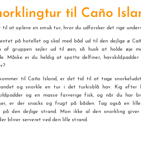
orklingtur til Caño Isl
r til at opleve en smuk tur, hvor du udforsker det rige under
hentet på hotellet og skal med båd ud til den dejlige ø Ca
 af gruppen sejler ud til øen, så husk at holde øje 
de. Måske er du heldig at spotte delfiner, havskildpadder 
er?
ommer til Caño Island, er det tid til at tage snorkeluds
vandet og snorkle en tur i det turkisblå hav. Kig efter 
skildpadder og en masse farverige fisk, og når du har br
nger, er der snacks og frugt på båden. Tag også en lill
n på den dejlige strand. Mon ikke al den snorkling giver 
er bliver serveret ved den lille strand.