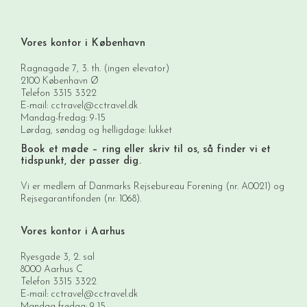
Vores kontor i København
Ragnagade 7, 3. th. (ingen elevator)
2100 København Ø
Telefon
3315 3322
E-mail:
cctravel@cctravel.dk
Mandag-fredag: 9-15
Lørdag, søndag og helligdage: lukket
Book et møde
– ring eller skriv til os, så finder vi et
tidspunkt, der passer dig.
Vi er medlem af Danmarks Rejsebureau Forening (nr. A0021) og
Rejsegarantifonden (nr. 1068).
Vores kontor i Aarhus
Ryesgade 3, 2. sal
8000 Aarhus C
Telefon
3315 3322
E-mail:
cctravel@cctravel.dk
Mandag-fredag: 9-15