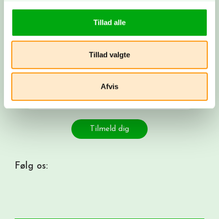
Få rejsenyheder i din indbakke. Tilmeld dig
vores nyhedsbrev og få spændende nyheder,
Tillad alle
konkurrencer og tilbud på rejser.
Email
Tillad valgte
Navn
Afvis
Fødselsdato
Tilmeld dig
Følg os: