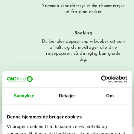
Sammen skræddersyr vi din drømmerejse
ud fra dine ønsker.
Booking
Du betaler depositum, vi booker alt som
aftalt, og du modtager alle dine
rejsepapirer, så du rigtig kan glæde
dig.
Afrejse
Du rejser…! Du kan altid få fat i os
under rejsen. Vi snakkes ved, når du
Samtykke
Detaljer
Om
kommer hjem.
Denne hjemmeside bruger cookies
Vi bruger cookies til at tilpasse vores indhold og
annoncer, til at vise dig funktioner til sociale medier og til