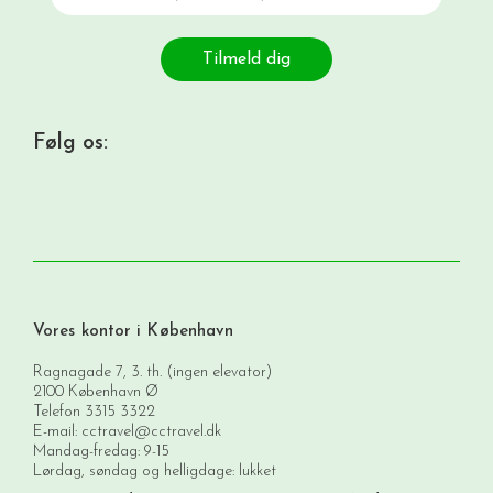
Tilmeld dig
Følg os:
Vores kontor i København
Ragnagade 7, 3. th. (ingen elevator)
2100 København Ø
Telefon
3315 3322
E-mail:
cctravel@cctravel.dk
Mandag-fredag: 9-15
Lørdag, søndag og helligdage: lukket