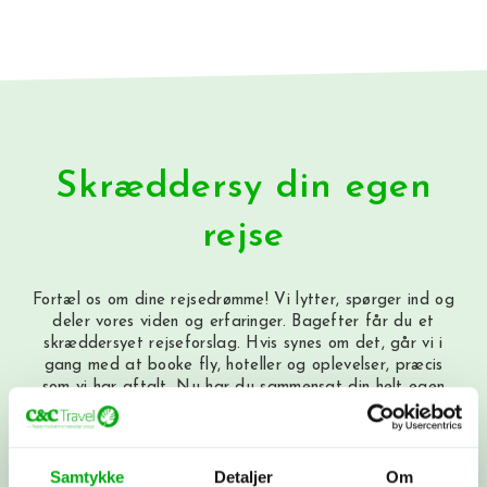
Skræddersy din egen
rejse
Fortæl os om dine rejsedrømme! Vi lytter, spørger ind og
deler vores viden og erfaringer. Bagefter får du et
skræddersyet rejseforslag. Hvis synes om det, går vi i
gang med at booke fly, hoteller og oplevelser, præcis
som vi har aftalt. Nu har du sammensat din helt egen
rejse med os i ryggen - og vi tager os af alt det
praktiske.
Samtykke
Detaljer
Om