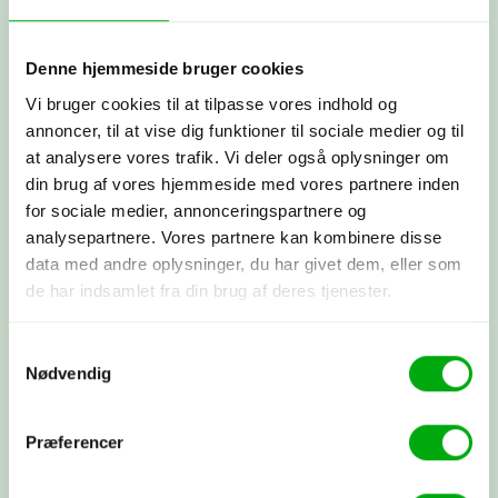
Byg din rejse nu
Denne hjemmeside bruger cookies
Få et tilbud
Vi bruger cookies til at tilpasse vores indhold og
Ring til os på 3315 3322, få et tilbud
annoncer, til at vise dig funktioner til sociale medier og til
her
eller book et møde med os. Det er
at analysere vores trafik. Vi deler også oplysninger om
helt uforpligtende at få et tilbud.
din brug af vores hjemmeside med vores partnere inden
for sociale medier, annonceringspartnere og
analysepartnere. Vores partnere kan kombinere disse
Skræddersyet rejse
data med andre oplysninger, du har givet dem, eller som
Sammen skræddersyr vi din drømmerejse
de har indsamlet fra din brug af deres tjenester.
ud fra dine ønsker.
Samtykkevalg
Nødvendig
Booking
Du betaler depositum, vi booker alt som
Præferencer
aftalt, og du modtager alle dine
rejsepapirer, så du rigtig kan glæde
dig.