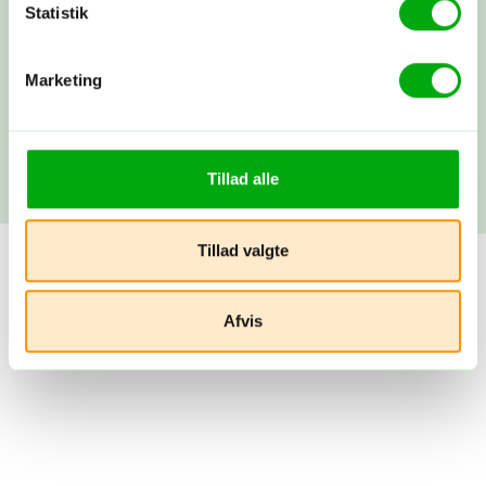
Statistik
Afrejse
Marketing
Du rejser…! Du kan altid få fat i os
under rejsen. Vi snakkes ved, når du
kommer hjem.
Tillad alle
Tillad valgte
Afvis