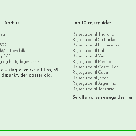
 i Aarhus
Top 10 rejseguides
 sal
Rejseguide til Thailand
C
Rejseguide til Sri Lanka
3322
Rejseguide til Filippinerne
l@cctravel.dk
Rejseguide til Bali
: 9-15
Rejseguide til Vietnam
 og helligdage: lukket
Rejseguide til Mexico
Rejseguide til Costa Rica
de
– ring eller skriv til os, så
Rejseguide til Cuba
tidspunkt, der passer dig.
Rejseguide til Japan
Rejseguide til Argentina
Rejseguide til Tanzania
Se alle vores rejseguides her