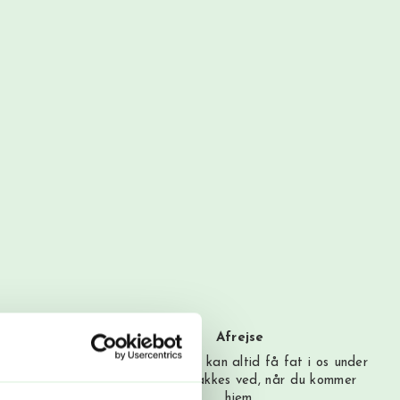
Afrejse
oker alt som
Du rejser…! Du kan altid få fat i os under
lle dine
rejsen. Vi snakkes ved, når du kommer
n glæde dig.
hjem.