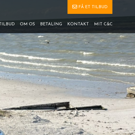
FÅ ET TILBUD
TILBUD
OM OS
BETALING
KONTAKT
MIT C&C