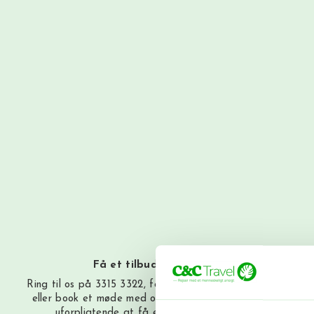
Få et tilbud
S
Ring til os på 3315 3322, få et tilbud
her
Sammen skr
eller book et møde med os. Det er helt
uforpligtende at få et tilbud.