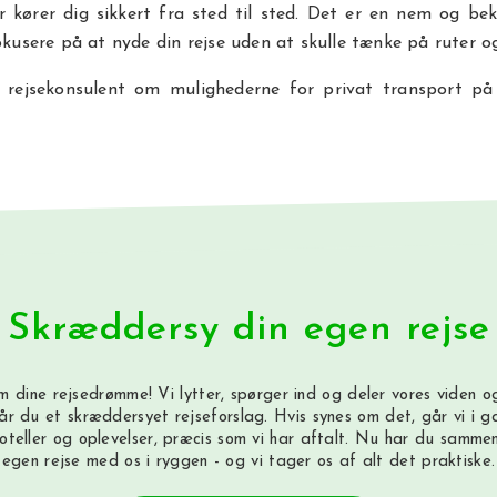
r kører dig sikkert fra sted til sted. Det er en nem og be
fokusere på at nyde din rejse uden at skulle tænke på ruter og
 rejsekonsulent om mulighederne for privat transport på d
Skræddersy din egen rejse
m dine rejsedrømme! Vi lytter, spørger ind og deler vores viden og
år du et skræddersyet rejseforslag. Hvis synes om det, går vi i 
hoteller og oplevelser, præcis som vi har aftalt. Nu har du sammen
egen rejse med os i ryggen - og vi tager os af alt det praktiske.