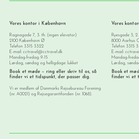
Vores kontor i København
Vores kontor
Ragnagade 7, 3. th. (ingen elevator)
Ryesgade 3, 2.
2100 København Ø
8000 Aarhus 
Telefon
3315 3322
Telefon
3315 
E-mail:
cctravel@cctravel.dk
E-mail:
cctrave
Mandag-fredag: 9-15
Mandag-fredag
Lørdag, søndag og helligdage: lukket
Lørdag, søndag
Book et møde
– ring eller skriv til os, så
Book et mø
finder vi et tidspunkt, der passer dig.
finder vi et 
Vi er medlem af Danmarks Rejsebureau Forening
(nr. A0021) og Rejsegarantifonden (nr. 1068).