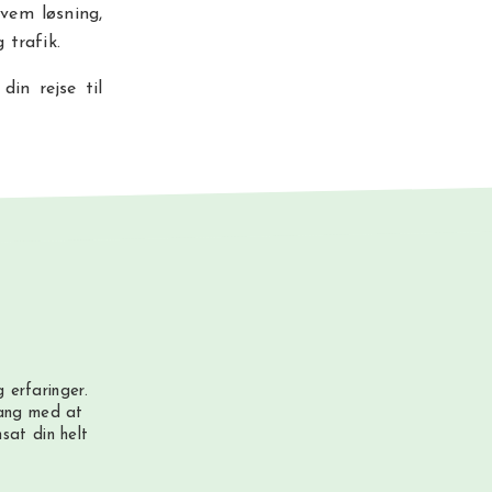
kvem løsning,
 trafik.
in rejse til
 erfaringer.
gang med at
sat din helt