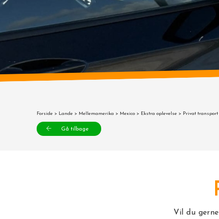
Forside
>
Lande
>
Mellemamerika
>
Mexico
>
Ekstra oplevelse
> Privat transport
Gå tilbage
Vil du gerne