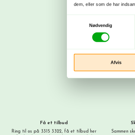
dem, eller som de har indsaml
Samtykkevalg
Nødvendig
Afvis
Få et tilbud
S
Ring til os på 3315 3322, få et tilbud
her
Sammen skr