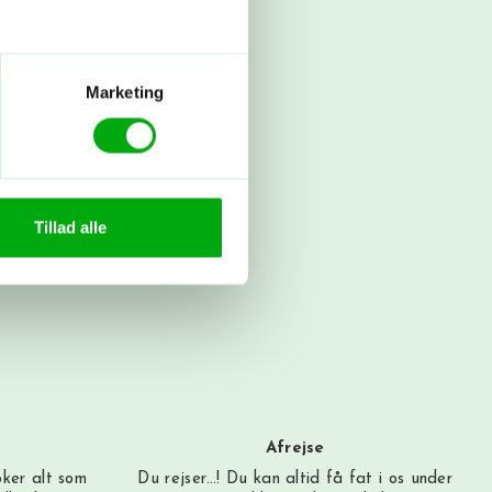
Marketing
Tillad alle
Afrejse
oker alt som
Du rejser…! Du kan altid få fat i os under