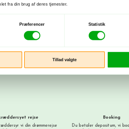
et fra din brug af deres tjenester.
Byg din rejse nu
Præferencer
Statistik
Tillad valgte
kræddersyet rejse
Booking
æddersyr vi din drømmerejse
Du betaler depositum, vi bo