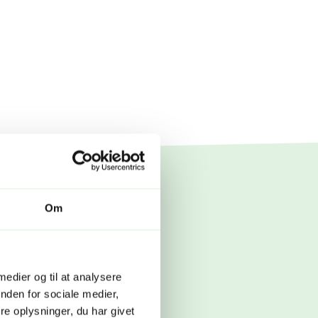
Om
 erfaringer.
 medier og til at analysere
gang med at
nden for sociale medier,
sat din helt
e oplysninger, du har givet