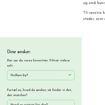
og små byer,
Til venstre 
steder, som o
Dine ønsker:
Her ser du vores favoritter. Filtrér videre
selv.
Hvilken by?
Fortæl os, hvad du ønsker, så finder vi det,
der matcher!
Hvad er vigtigt for dig?