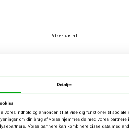
Viser
ud af
Detaljer
Skræddersy din egen rejse
ookies
m dine rejsedrømme! Vi lytter, spørger ind og deler vores viden og
se vores indhold og annoncer, til at vise dig funktioner til sociale
år du et skræddersyet rejseforslag. Hvis synes om det, går vi i 
oplysninger om din brug af vores hjemmeside med vores partnere i
hoteller og oplevelser, præcis som vi har aftalt. Nu har du sammen
ysepartnere. Vores partnere kan kombinere disse data med andr
egen rejse med os i ryggen - og vi tager os af alt det praktiske.