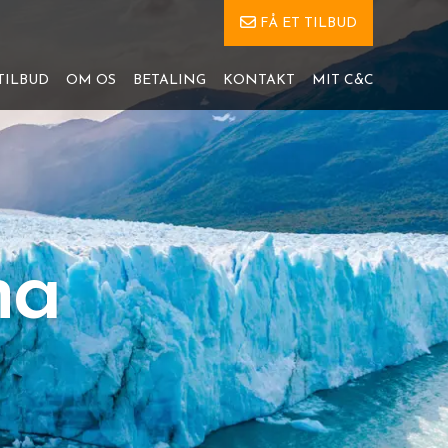
FÅ ET TILBUD
TILBUD
OM OS
BETALING
KONTAKT
MIT C&C
na