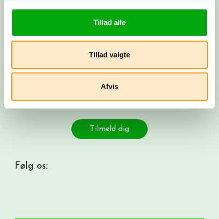
Få rejsenyheder i din indbakke. Tilmeld dig
vores nyhedsbrev og få spændende nyheder,
Tillad alle
konkurrencer og tilbud på rejser.
Email
Tillad valgte
Navn
Afvis
Fødselsdato
Tilmeld dig
Følg os: