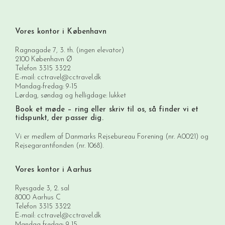
Vores kontor i København
Ragnagade 7, 3. th. (ingen elevator)
2100 København Ø
Telefon
3315 3322
E-mail:
cctravel@cctravel.dk
Mandag-fredag: 9-15
Lørdag, søndag og helligdage: lukket
Book et møde
– ring eller skriv til os, så finder vi et
tidspunkt, der passer dig.
Vi er medlem af Danmarks Rejsebureau Forening (nr. A0021) og
Rejsegarantifonden (nr. 1068).
Vores kontor i Aarhus
Ryesgade 3, 2. sal
8000 Aarhus C
Telefon
3315 3322
E-mail:
cctravel@cctravel.dk
Mandag-fredag: 9-15