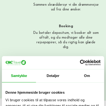
Sammen skræddersyr vi din drømmerejse
ud fra dine ønsker.
Booking
Du betaler depositum, vi booker alt som
aftalt, og du modtager alle dine
rejsepapirer, så du rigtig kan glæde
dig.
Afrejse
Du rejser…! Du kan altid få fat i os
under rejsen. Vi snakkes ved, når du
Samtykke
Detaljer
Om
kommer hjem.
Denne hjemmeside bruger cookies
Vi bruger cookies til at tilpasse vores indhold og
annoncer, til at vise dig funktioner til sociale medier og til