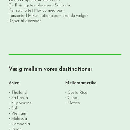
Øhop i Filippinerne med børn
De 11 vigtigste oplevelser i Sri Lanka
Kør selv-ferie i Mexico med børn
Tanzania: Hvilken nationalpark skal du vælge?
Rejser til Zanzibar
Vælg mellem vores destinationer
Asien
Mellemamerika
Thailand
Costa Rica
Sri Lanka
Cuba
Filippinerne
Mexico
Bali
Vietnam
Malaysia
Cambodia
Japan