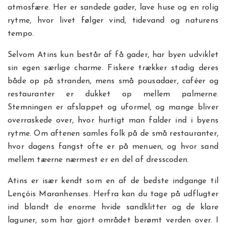
atmosfære. Her er sandede gader, lave huse og en rolig
rytme, hvor livet følger vind, tidevand og naturens
tempo.
Selvom Atins kun består af få gader, har byen udviklet
sin egen særlige charme. Fiskere trækker stadig deres
både op på stranden, mens små pousadaer, caféer og
restauranter er dukket op mellem palmerne.
Stemningen er afslappet og uformel, og mange bliver
overraskede over, hvor hurtigt man falder ind i byens
rytme. Om aftenen samles folk på de små restauranter,
hvor dagens fangst ofte er på menuen, og hvor sand
mellem tæerne nærmest er en del af dresscoden.
Atins er især kendt som en af de bedste indgange til
Lençóis Maranhenses. Herfra kan du tage på udflugter
ind blandt de enorme hvide sandklitter og de klare
laguner, som har gjort området berømt verden over. I