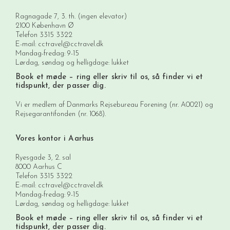
Ragnagade 7, 3. th. (ingen elevator)
2100 København Ø
Telefon
3315 3322
E-mail:
cctravel@cctravel.dk
Mandag-fredag: 9-15
Lørdag, søndag og helligdage: lukket
Book et møde
– ring eller skriv til os, så finder vi et
tidspunkt, der passer dig.
Vi er medlem af Danmarks Rejsebureau Forening (nr. A0021) og
Rejsegarantifonden (nr. 1068).
Vores kontor i Aarhus
Ryesgade 3, 2. sal
8000 Aarhus C
Telefon
3315 3322
E-mail:
cctravel@cctravel.dk
Mandag-fredag: 9-15
Lørdag, søndag og helligdage: lukket
Book et møde
– ring eller skriv til os, så finder vi et
tidspunkt, der passer dig.