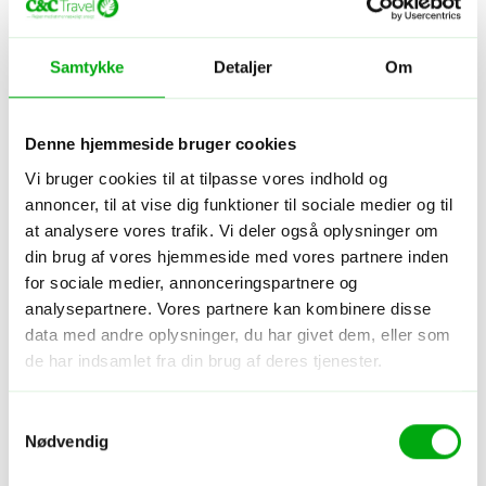
Samtykke
Detaljer
Om
Hoteller i Atins
Denne hjemmeside bruger cookies
Vi bruger cookies til at tilpasse vores indhold og
annoncer, til at vise dig funktioner til sociale medier og til
at analysere vores trafik. Vi deler også oplysninger om
din brug af vores hjemmeside med vores partnere inden
for sociale medier, annonceringspartnere og
analysepartnere. Vores partnere kan kombinere disse
data med andre oplysninger, du har givet dem, eller som
de har indsamlet fra din brug af deres tjenester.
Hotel - Brasilien - Atins
Pousada Jurara
Samtykkevalg
Nødvendig
Centralt