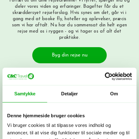
Fortæl os om dine rejsedrømme! Vi lytter, spørger ind og
deler vores viden og erfaringer. Bagefter får du et
skræddersyet rejseforslag. Hvis synes om det, går vi i
gang med at booke fly, hoteller og oplevelser, præcis
som vi har aftalt. Nu har du sammensat din helt egen
rejse med os i ryggen - og vi tager os af alt det
praktiske.
Byg din rejse nu
Få et tilbud
Ring til os på 3315 3322, få et tilbud
Samtykke
Detaljer
Om
her
eller book et møde med os. Det er
helt uforpligtende at få et tilbud.
Denne hjemmeside bruger cookies
Vi bruger cookies til at tilpasse vores indhold og
Skræddersyet rejse
annoncer, til at vise dig funktioner til sociale medier og til
Sammen skræddersyr vi din drømmerejse