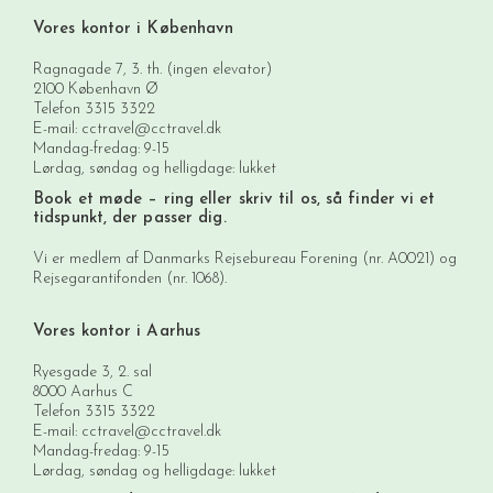
Vores kontor i København
Ragnagade 7, 3. th. (ingen elevator)
2100 København Ø
Telefon
3315 3322
E-mail:
cctravel@cctravel.dk
Mandag-fredag: 9-15
Lørdag, søndag og helligdage: lukket
Book et møde
– ring eller skriv til os, så finder vi et
tidspunkt, der passer dig.
Vi er medlem af Danmarks Rejsebureau Forening (nr. A0021) og
Rejsegarantifonden (nr. 1068).
Vores kontor i Aarhus
Ryesgade 3, 2. sal
8000 Aarhus C
Telefon
3315 3322
E-mail:
cctravel@cctravel.dk
Mandag-fredag: 9-15
Lørdag, søndag og helligdage: lukket