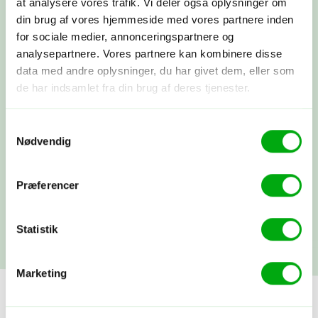
at analysere vores trafik. Vi deler også oplysninger om
ud fra dine ønsker.
din brug af vores hjemmeside med vores partnere inden
for sociale medier, annonceringspartnere og
analysepartnere. Vores partnere kan kombinere disse
Booking
data med andre oplysninger, du har givet dem, eller som
Du betaler depositum, vi booker alt som
de har indsamlet fra din brug af deres tjenester.
aftalt, og du modtager alle dine
rejsepapirer, så du rigtig kan glæde
dig.
Samtykkevalg
Nødvendig
Afrejse
Du rejser…! Du kan altid få fat i os
Præferencer
under rejsen. Vi snakkes ved, når du
kommer hjem.
Statistik
Marketing