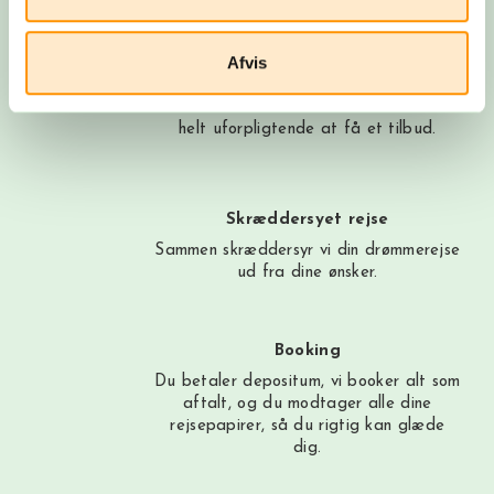
Få et tilbud
Afvis
Ring til os på 3315 3322, få et tilbud
her
eller book et møde med os. Det er
helt uforpligtende at få et tilbud.
Skræddersyet rejse
Sammen skræddersyr vi din drømmerejse
ud fra dine ønsker.
Booking
Du betaler depositum, vi booker alt som
aftalt, og du modtager alle dine
rejsepapirer, så du rigtig kan glæde
dig.