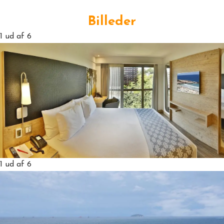
Billeder
1
ud af 6
1
ud af 6