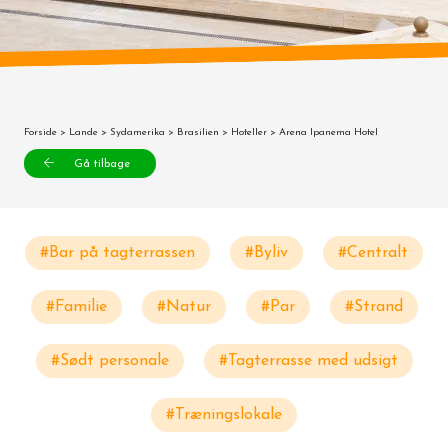
Forside
>
Lande
>
Sydamerika
>
Brasilien
>
Hoteller
> Arena Ipanema Hotel
Gå tilbage
#Bar på tagterrassen
#Byliv
#Centralt
#Familie
#Natur
#Par
#Strand
#Sødt personale
#Tagterrasse med udsigt
#Træningslokale