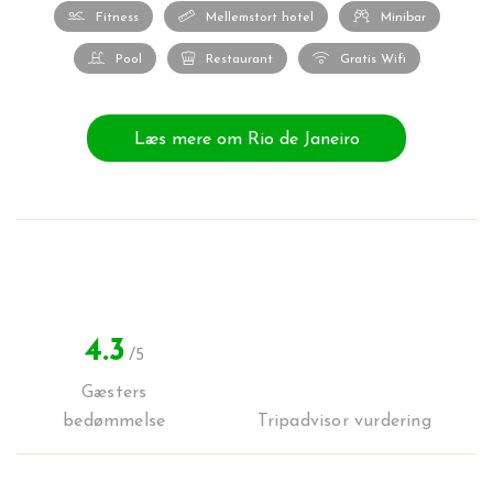
Fitness
Mellemstort hotel
Minibar
Pool
Restaurant
Gratis Wifi
Læs mere om Rio de Janeiro
4.3
/5
Gæsters
bedømmelse
Tripadvisor vurdering