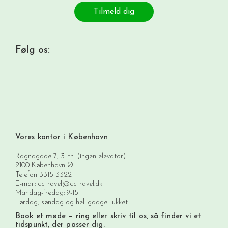
Tilmeld dig
Følg os:
Vores kontor i København
Ragnagade 7, 3. th. (ingen elevator)
2100 København Ø
Telefon
3315 3322
E-mail:
cctravel@cctravel.dk
Mandag-fredag: 9-15
Lørdag, søndag og helligdage: lukket
Book et møde
– ring eller skriv til os, så finder vi et
tidspunkt, der passer dig.