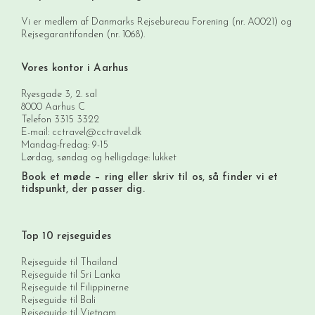
Vi er medlem af Danmarks Rejsebureau Forening (nr. A0021) og
Rejsegarantifonden (nr. 1068).
Vores kontor i Aarhus
Ryesgade 3, 2. sal
8000 Aarhus C
Telefon
3315 3322
E-mail:
cctravel@cctravel.dk
Mandag-fredag: 9-15
Lørdag, søndag og helligdage: lukket
Book et møde
– ring eller skriv til os, så finder vi et
tidspunkt, der passer dig.
Top 10 rejseguides
Rejseguide til Thailand
Rejseguide til Sri Lanka
Rejseguide til Filippinerne
Rejseguide til Bali
Rejseguide til Vietnam