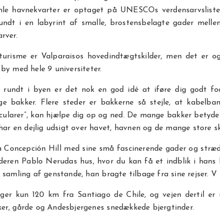
le havnekvarter er optaget på UNESCOs verdensarvsliste
undt i en labyrint af smalle, brostensbelagte gader melle
rver.
 turisme er Valparaisos hovedindtægtskilder, men det er og
by med hele 9 universiteter.
 rundt i byen er det nok en god idé at iføre dig godt fod
e bakker. Flere steder er bakkerne så stejle, at kabelban
icularer”, kan hjælpe dig op og ned. De mange bakker betyde
 har en dejlig udsigt over havet, havnen og de mange store s
å Concepción Hill med sine små fascinerende gader og stræd
deren Pablo Nerudas hus, hvor du kan få et indblik i hans 
 samling af genstande, han bragte tilbage fra sine rejser. V
gger kun 120 km fra Santiago de Chile, og vejen dertil er
er, gårde og Andesbjergenes snedækkede bjergtinder.