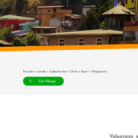
Forside
>
Lande
>
Sydamerika
>
Chile
>
Byer
> Valparaiso
Gå tilbage
Valparaiso 