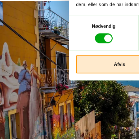
dem, eller som de har indsaml
Samtykkevalg
Nødvendig
Afvis