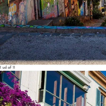
1
ud af 11