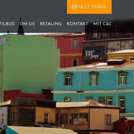
FÅ ET TILBUD
TILBUD
OM OS
BETALING
KONTAKT
MIT C&C