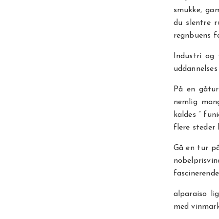
smukke, gam
du slentre r
regnbuens fa
Industri og
uddannelses 
På en gåtur
nemlig mang
kaldes ” fun
flere steder
Gå en tur p
nobelprisvin
fascinerende
alparaiso li
med vinmark