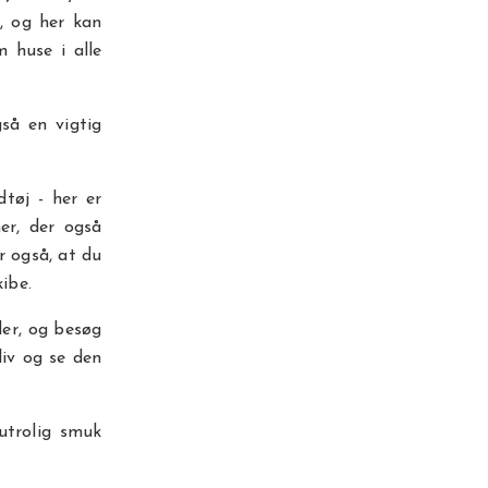
, og her kan
m huse i alle
så en vigtig
tøj - her er
er, der også
r også, at du
kibe.
er, og besøg
liv og se den
 utrolig smuk