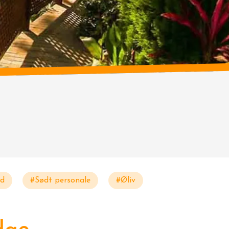
nd
#Sødt personale
#Øliv