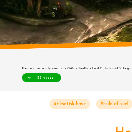
Forside
>
Lande
>
Sydamerika
>
Chile
>
Hoteller
> Hotel Easter Island Ecolodge
Gå tilbage
#Eksotisk have
#Fuld af sjæl