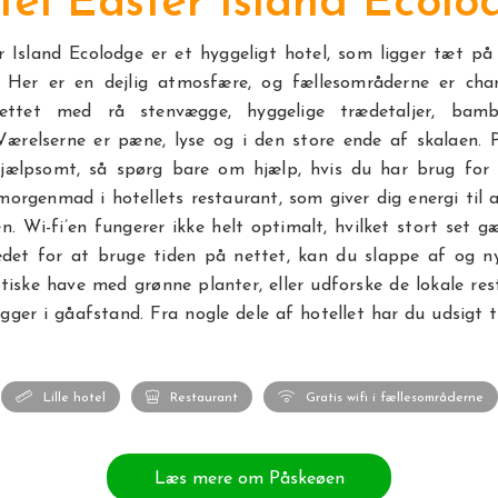
tel Easter Island Ecolo
r Island Ecolodge er et hyggeligt hotel, som ligger tæt på
 Her er en dejlig atmosfære, og fællesområderne er ch
drettet med rå stenvægge, hyggelige trædetaljer, bamb
Værelserne er pæne, lyse og i den store ende af skalaen. 
hjælpsomt, så spørg bare om hjælp, hvis du har brug for 
orgenmad i hotellets restaurant, som giver dig energi til
n. Wi-fi’en fungerer ikke helt optimalt, hvilket stort set g
tedet for at bruge tiden på nettet, kan du slappe af og ny
iske have med grønne planter, eller udforske de lokale re
igger i gåafstand. Fra nogle dele af hotellet har du udsigt t
Lille hotel
Restaurant
Gratis wifi i fællesområderne
Læs mere om Påskeøen