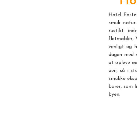
Ho
Hotel Easte
smuk natur.
rustikt in
fletmøbler. 
venligt og 
dagen med m
at opleve øe
øen, så i s
smukke eksot
barer, som l
byen.