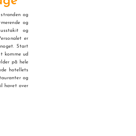
dge
 stranden og
armerende og
usstakit og
Personalet er
noget. Start
 at komme ud
ælder på hele
de hotellets
stauranter og
il havet over