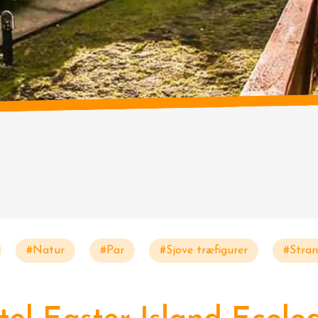
#Natur
#Par
#Sjove træfigurer
#Stra