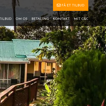
FÅ ET TILBUD
TILBUD
OM OS
BETALING
KONTAKT
MIT C&C