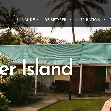
LANDE
REJSETYPER
INSPIRATION
er Island