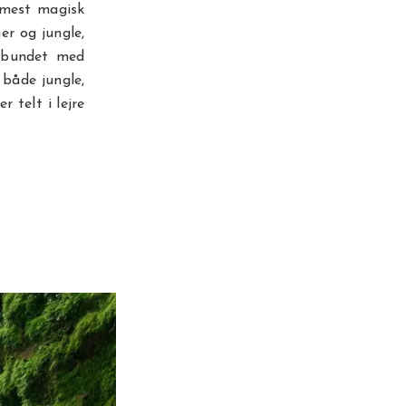
rmest magisk
er og jungle,
orbundet med
 både jungle,
 telt i lejre