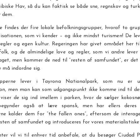
ibiske Hav, så du kan faktisk se både sne, regnskov og turk
r dem.
ge findes der fire lokale befolkningsgrupper, hvoraf to gru
ilisationen, som vi kender – og ikke mindst turismen! De lev
egler og egen kultur. Regeringen har givet området her ti
folk, og de almindelige love og regler, som vi andre lever
taget, men kommer de ned til “resten af samfundet”, er det
de må indordne sig.
perne lever i Tayrona Nationalpark, som nu er u
ion, men man kan som udgangspunkt ikke komme ind til der
 viser de sig ind imellem i parken, hvor de sælger kokosn
begynder også at lære spansk, men har ellers deres 
ne kalder dem for “the fallen ones”, eftersom de interag
ten af samfundet og introduceres for vores materialistiske
ter vil vi til enhver tid anbefale, at du besøger Ciudad 