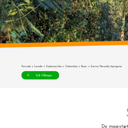
Forside
>
Lande
>
Sydamerika
>
Colombia
>
Byer
> Sierra Nevada bjergene
Gå tilbage
De majestæt