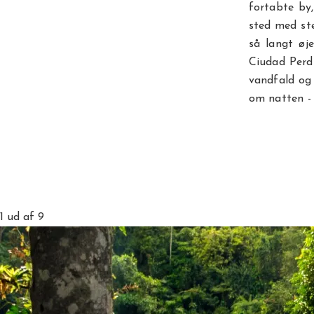
fortabte by
sted med ste
så langt øj
Ciudad Perdi
vandfald og 
om natten - 
1
ud af 9