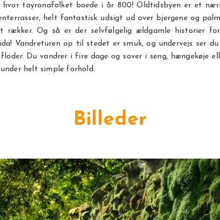
, hvor tayronafolket boede i år 800! Oldtidsbyen er et næ
nterrasser, helt fantastisk udsigt ud over bjergene og palm
et rækker. Og så er der selvfølgelig ældgamle historier f
da! Vandreturen op til stedet er smuk, og undervejs ser du
floder. Du vandrer i fire dage og sover i seng, hængekøje eller
under helt simple forhold.
Billeder