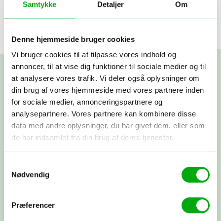
Samtykke
Detaljer
Om
Denne hjemmeside bruger cookies
Vi bruger cookies til at tilpasse vores indhold og
annoncer, til at vise dig funktioner til sociale medier og til
at analysere vores trafik. Vi deler også oplysninger om
din brug af vores hjemmeside med vores partnere inden
Skræddersy din egen
for sociale medier, annonceringspartnere og
analysepartnere. Vores partnere kan kombinere disse
rejse
data med andre oplysninger, du har givet dem, eller som
de har indsamlet fra din brug af deres tjenester.
Fortæl os om dine rejsedrømme! Vi lytter, spørger ind og
deler vores viden og erfaringer. Bagefter får du et
Samtykkevalg
skræddersyet rejseforslag. Hvis synes om det, går vi i
Nødvendig
gang med at booke fly, hoteller og oplevelser, præcis
som vi har aftalt. Nu har du sammensat din helt egen
rejse med os i ryggen - og vi tager os af alt det
Præferencer
praktiske.