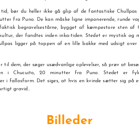
id, bør du heller ikke gå glip af de fantastiske Chullpas 
nutter fra Puno. De kan måske ligne imponerende, runde va
 faktisk begravelsestårne, bygget af kæmpestore sten af Co
ultur, der fandtes inden inka-tiden. Stedet er mystisk og
llpas ligger på toppen af en lille bakke med udsigt over 
r til dem, der søger usædvanlige oplevelser, så prøv at bes
en i Chucuito, 20 minutter fra Puno. Stedet er f
er i fallosform. Det siges, at hvis en kvinde sætter sig på 
urtigt gravid…
Billeder