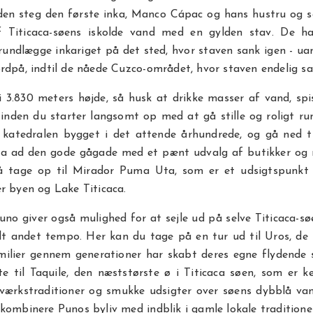
nden steg den første inka, Manco Cápac og hans hustru og 
f Titicaca-søens iskolde vand med en gylden stav. De ha
undlægge inkariget på det sted, hvor staven sank igen - ua
rdpå, indtil de nåede Cuzco-området, hvor staven endelig sa
i 3.830 meters højde, så husk at drikke masser af vand, spi
t, inden du starter langsomt op med at gå stille og roligt ru
 katedralen bygget i det attende århundrede, og gå ned ti
ta ad den gode gågade med et pænt udvalg af butikker og r
 tage op til Mirador Puma Uta, som er et udsigtspunkt
r byen og Lake Titicaca.
uno giver også mulighed for at sejle ud på selve Titicaca-søe
elt andet tempo. Her kan du tage på en tur ud til Uros, de
amilier gennem generationer har skabt deres egne flydende
e til Taquile, den næststørste ø i Titicaca søen, som er k
værkstraditioner og smukke udsigter over søens dybblå van
kombinere Punos byliv med indblik i gamle lokale traditioner