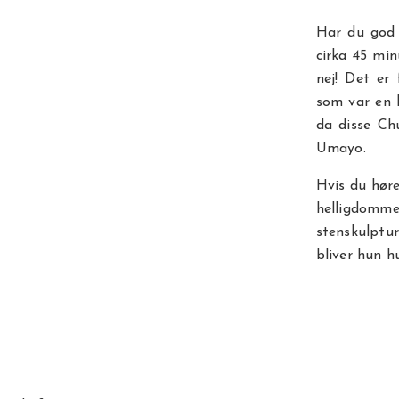
Har du god t
cirka 45 mi
nej! Det er
som var en k
da disse Chu
Umayo.
Hvis du høre
helligdomm
stenskulptur
bliver hun h