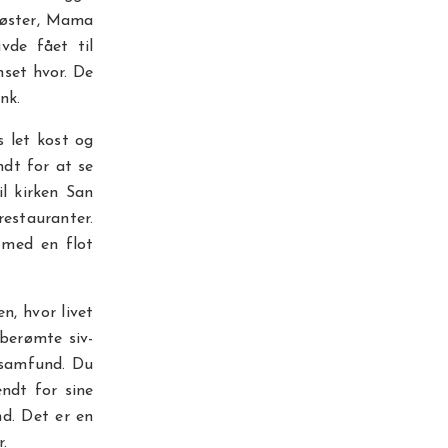
søster, Mama
vde fået til
nset hvor. De
nk.
s let kost og
ndt for at se
l kirken San
estauranter.
 med en flot
n, hvor livet
 berømte siv-
 samfund. Du
endt for sine
d. Det er en
.