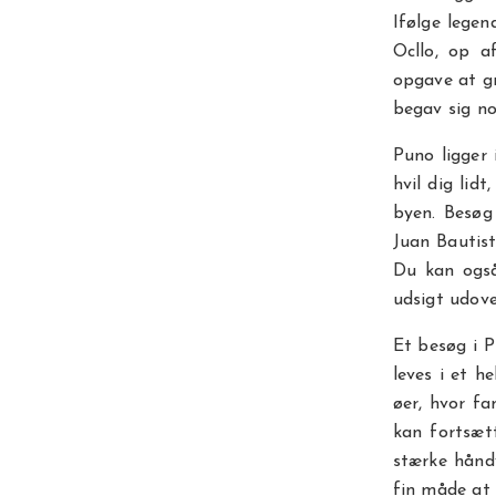
Ifølge lege
Ocllo, op a
opgave at gr
begav sig no
Puno ligger 
hvil dig lid
byen. Besøg
Juan Bautis
Du kan også
udsigt udove
Et besøg i P
leves i et h
øer, hvor f
kan fortsætt
stærke hånd
fin måde at 