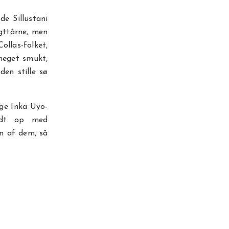
de Sillustani
gttårne, men
llas-folket,
 meget smukt,
den stille sø
øge Inka Uyo-
yldt op med
en af dem, så