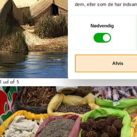
dem, eller som de har indsaml
Samtykkevalg
Nødvendig
Afvis
1
ud af 5