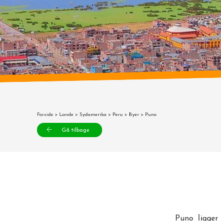
Forside
>
Lande
>
Sydamerika
>
Peru
>
Byer
> Puno
Gå tilbage
Puno ligger