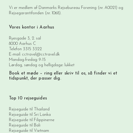
Vi er medlem af Danmarks Rejsebureau Forening (nr. A0021) og
Rejsegarantifonden (nr. 1068).
Vores kontor i Aarhus
Ryesgade 3, 2. sal
8000 Aarhus C
Telefon
3315 3322
E-mail:
cctravel@cctravel.dk
Mandag-fredag: 9-15
Lørdag, søndag og helligdage: lukket
Book et møde
– ring eller skriv til os, så finder vi et
tidspunkt, der passer dig.
Top 10 rejseguides
Rejseguide til Thailand
Rejseguide til Sri Lanka
Rejseguide til Filippinerne
Rejseguide til Bali
Rejseguide til Vietnam