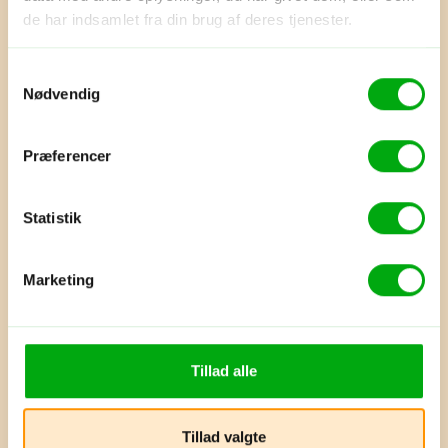
de har indsamlet fra din brug af deres tjenester.
Løbende kontakt
Du kan altid komme i kontakt med
os – både før, under og efter
Samtykkevalg
rejsen
Nødvendig
Præferencer
Praktisk
Vi inkluderer og arrangerer alle fly,
hoteller og transporter
Statistik
Marketing
Tryghed
Vores rejser er dækket af
Rejsegarantifonden og
Pakkerejseloven
Tillad alle
Tillad valgte