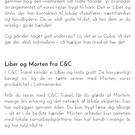
gemmer bag den indimellem lidt slidte facade. Vi overlader
arrangementet af vores rejser trygt til ham. Det er Liber og
Imila, der har kontakten til lokale chauffører, værtsfamilier
og turudbydere. De er vildt gode til det, så hos dem er du
virkelig i gode hænder!
Og går der noget galt undervejs? Ja, det er jo Cuba, så det
gør der altså indimellem – så hjælper han med at fixe det.
Liber og Morten fra C&C
I C&C Travel kender vi Liber og Imila godt. De har jævnligt
besøgt os, og de er tætte venner med Morten, vores
produktchef i Latinamerika.
Når du rejser med C&C Travel, får du glæde af Mortens
mange års erfaring og det netværk af lokale eksperter, han
har opbygget gennem tiden. Du kan trygt læne dig tilbage
– alt er i de bedste hænder. Morten arbejder kun sammen
med lokale samarbejdspartnere, han har kendt i mange år
og har fuld tillid til.