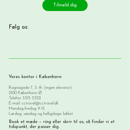
Tilmeld dig
Følg os:
Vores kontor i København
Ragnagade 7, 3. th. (ingen elevator)
2100 København Ø
Telefon
3315 3322
E-mail:
cctravel@cctravel.dk
Mandag-fredag: 9-15
Lørdag, søndag og helligdage: lukket
Book et møde
– ring eller skriv til os, så finder vi et
tidspunkt, der passer dig.