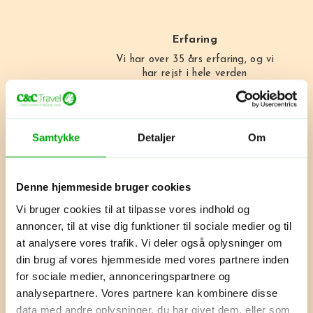
Erfaring
Vi har over 35 års erfaring, og vi
har rejst i hele verden
Samtykke
Detaljer
Om
Skræddersyet
Vi skræddersyr din rejse præcis
efter dine ønsker
Denne hjemmeside bruger cookies
Vi bruger cookies til at tilpasse vores indhold og
annoncer, til at vise dig funktioner til sociale medier og til
Ansvar
at analysere vores trafik. Vi deler også oplysninger om
Vi planter 17 mangrover pr. rejse. I
din brug af vores hjemmeside med vores partnere inden
deres levetid absorberer de CO2
for sociale medier, annonceringspartnere og
svarende til en flyrejse.
analysepartnere. Vores partnere kan kombinere disse
data med andre oplysninger, du har givet dem, eller som