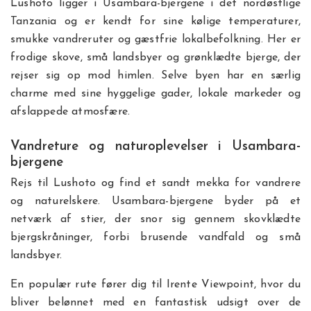
Lushoto ligger i Usambara-bjergene i det nordøstlige
Tanzania og er kendt for sine kølige temperaturer,
smukke vandreruter og gæstfrie lokalbefolkning. Her er
frodige skove, små landsbyer og grønklædte bjerge, der
rejser sig op mod himlen. Selve byen har en særlig
charme med sine hyggelige gader, lokale markeder og
afslappede atmosfære.
Vandreture og naturoplevelser i Usambara-
bjergene
Rejs til Lushoto og find et sandt mekka for vandrere
og naturelskere. Usambara-bjergene byder på et
netværk af stier, der snor sig gennem skovklædte
bjergskråninger, forbi brusende vandfald og små
landsbyer.
En populær rute fører dig til Irente Viewpoint, hvor du
bliver belønnet med en fantastisk udsigt over de