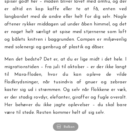
spiser godt her – maden bliver lavet med omhu, og der
er altid en kop kaffe eller te at få, enten ved
langbordet med de andre eller helt for dig selv. Nogle
aftener rykker middagen ud under åben himmel, og det
er noget helt særligt at spise med stjernerne som loft
og bålets knitren i baggrunden. Campen er miljøvenlig
med solenergi og genbrug af plastik og dåser.
Men det bedste? Det er, at du er lige midt i det hele. I
migrationstiden – fra juli til oktober – er der ikke langt
til Mara-floden, hvor du kan opleve de vilde
flodkrydsninger, når tusindvis af gnuer og zebraer
kaster sig ud i strømmen. Og selv når flokkene er væk,
er der stadig rovdyr, elefanter, giraffer og fugle overalt.
Her behøver du ikke jagte oplevelser – du skal bare
være til stede. Resten kommer helt af sig selv.
Balkon