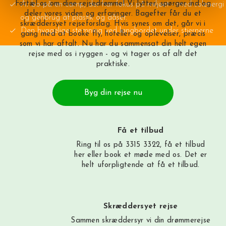
Fortæl os om dine rejsedrømme! Vi lytter, spørger ind og
At bo på en camp, der har fokus på miljøet - med solenergi
deler vores viden og erfaringer. Bagefter får du et
og genbrug af plastik og dåser.
skræddersyet rejseforslag. Hvis synes om det, går vi i
Den hyggelige stemning ved langbordet under stjernerne
gang med at booke fly, hoteller og oplevelser, præcis
som vi har aftalt. Nu har du sammensat din helt egen
rejse med os i ryggen - og vi tager os af alt det
praktiske.
Byg din rejse nu
Få et tilbud
Ring til os på 3315 3322, få et tilbud
her
eller book et møde med os. Det er
helt uforpligtende at få et tilbud.
Skræddersyet rejse
Sammen skræddersyr vi din drømmerejse