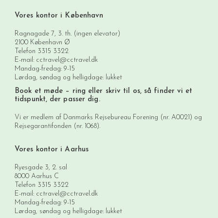
Vores kontor i København
Ragnagade 7, 3. th. (ingen elevator)
2100 København Ø
Telefon
3315 3322
E-mail:
cctravel@cctravel.dk
Mandag-fredag: 9-15
Lørdag, søndag og helligdage: lukket
Book et møde
– ring eller skriv til os, så finder vi et
tidspunkt, der passer dig.
Vi er medlem af Danmarks Rejsebureau Forening (nr. A0021) og
Rejsegarantifonden (nr. 1068).
Vores kontor i Aarhus
Ryesgade 3, 2. sal
8000 Aarhus C
Telefon
3315 3322
E-mail:
cctravel@cctravel.dk
Mandag-fredag: 9-15
Lørdag, søndag og helligdage: lukket