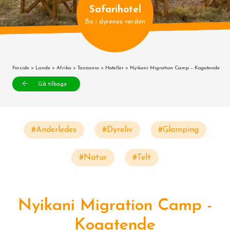
Safarihotel
Bo i dyrenes verden
Forside
>
Lande
>
Afrika
>
Tanzania
>
Hoteller
> Nyikani Migration Camp – Kogatende
Gå tilbage
#Anderledes
#Dyreliv
#Glamping
#Natur
#Telt
Nyikani Migration Camp -
Kogatende