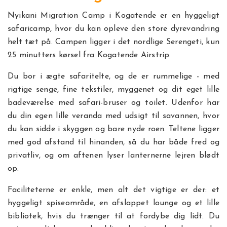
Nyikani Migration Camp i Kogatende er en hyggeligt
safaricamp, hvor du kan opleve den store dyrevandring
helt tæt på. Campen ligger i det nordlige Serengeti, kun
25 minutters kørsel fra Kogatende Airstrip.
Du bor i ægte safaritelte, og de er rummelige - med
rigtige senge, fine tekstiler, myggenet og dit eget lille
badeværelse med safari-bruser og toilet. Udenfor har
du din egen lille veranda med udsigt til savannen, hvor
du kan sidde i skyggen og bare nyde roen. Teltene ligger
med god afstand til hinanden, så du har både fred og
privatliv, og om aftenen lyser lanternerne lejren blødt
op.
Faciliteterne er enkle, men alt det vigtige er der: et
hyggeligt spiseområde, en afslappet lounge og et lille
bibliotek, hvis du trænger til at fordybe dig lidt. Du