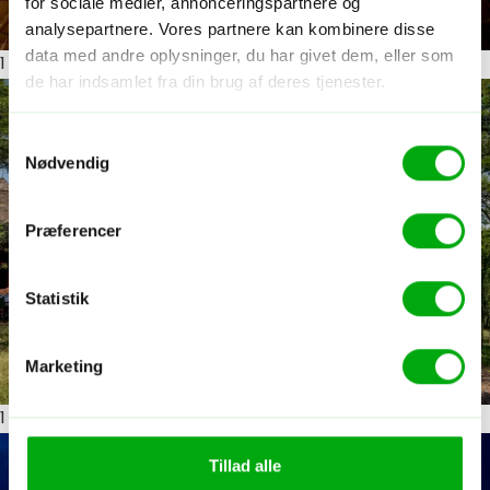
for sociale medier, annonceringspartnere og
analysepartnere. Vores partnere kan kombinere disse
data med andre oplysninger, du har givet dem, eller som
1
ud af 10
de har indsamlet fra din brug af deres tjenester.
Samtykkevalg
Nødvendig
Præferencer
Statistik
Marketing
1
ud af 10
Tillad alle