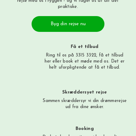
rejse med os i ryggen - og vi tager os af alt det
praktiske.
Byg din rejse nu
Få et tilbud
Ring til os på 3315 3322, få et tilbud
her
eller book et møde med os. Det er
helt uforpligtende at få et tilbud.
Skræddersyet rejse
Sammen skræddersyr vi din drømmerejse
ud fra dine ønsker.
Booking