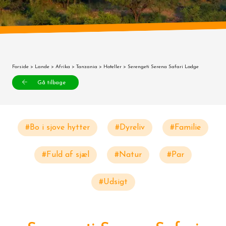
Forside
>
Lande
>
Afrika
>
Tanzania
>
Hoteller
> Serengeti Serena Safari Lodge
Gå tilbage
#Bo i sjove hytter
#Dyreliv
#Familie
#Fuld af sjæl
#Natur
#Par
#Udsigt