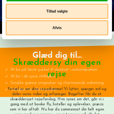
Tillad valgte
Afvis
Glæd dig til...
Skræddersy din egen
At bo på første parket til dyrelivet i nationalparken
rejse
At bo i de sjove stråtækte
Smukke grønne omgivelser og charmerende indretning
Fortæl os om dine rejsedrømme! Vi lytter, spørger ind og
Udsigten fra infinity-poolen
deler vores viden og erfaringer. Bagefter får du et
skræddersyet rejseforslag. Hvis synes om det, går vi i
gang med at booke fly, hoteller og oplevelser, præcis
som vi har aftalt. Nu har du sammensat din helt egen