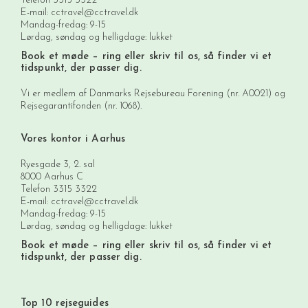
Telefon
3315 3322
E-mail:
cctravel@cctravel.dk
Mandag-fredag: 9-15
Lørdag, søndag og helligdage: lukket
Book et møde
– ring eller skriv til os, så finder vi et
tidspunkt, der passer dig.
Vi er medlem af Danmarks Rejsebureau Forening (nr. A0021) og
Rejsegarantifonden (nr. 1068).
Vores kontor i Aarhus
Ryesgade 3, 2. sal
8000 Aarhus C
Telefon
3315 3322
E-mail:
cctravel@cctravel.dk
Mandag-fredag: 9-15
Lørdag, søndag og helligdage: lukket
Book et møde
– ring eller skriv til os, så finder vi et
tidspunkt, der passer dig.
Top 10 rejseguides