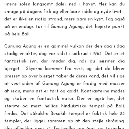
imens solen langsomt daler ned i havet. Her kan du
smage på dagens fisk og eller bare sidde og nyde livet -
det er ikke en rigtig strand, mere bare en kyst. Tag også
på en endags tur til Gunung Agung, det højeste punkt
på hele Bali.
Gunung Agung er en gammel vulkan der den dag i dag
stadig er aktiv, dog var sidst i udbrud i 1963. Det er et
fantastisk syn, der møder dig, når du nærmer dig
bjerget. Skyerne kommer fra vest, og idet de bliver
presset op over bjerget taber de deres vand, det vil sige
at vest siden af Gunung Agung er frodig med masser
af regn, mens øst er tørt og goldt. Kontrasterne mødes
og skaber en fantastisk natur. Der er også her, det
største og mest hellige hinduistiske tempel på Bali,
findes. Det såkaldte Besakih tempel er faktisk hele 23
templer, der ligger sammen op af den stejle skråning.
Her afholdes over 70 festivaller om året, og tusindvis