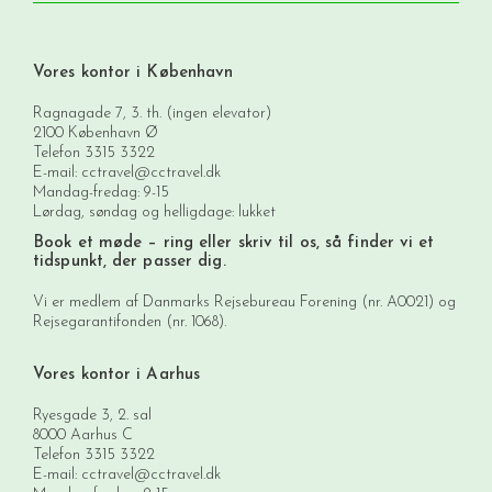
Vores kontor i København
Ragnagade 7, 3. th. (ingen elevator)
2100 København Ø
Telefon
3315 3322
E-mail:
cctravel@cctravel.dk
Mandag-fredag: 9-15
Lørdag, søndag og helligdage: lukket
Book et møde
– ring eller skriv til os, så finder vi et
tidspunkt, der passer dig.
Vi er medlem af Danmarks Rejsebureau Forening (nr. A0021) og
Rejsegarantifonden (nr. 1068).
Vores kontor i Aarhus
Ryesgade 3, 2. sal
8000 Aarhus C
Telefon
3315 3322
E-mail:
cctravel@cctravel.dk