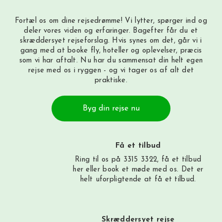
Fortæl os om dine rejsedrømme! Vi lytter, spørger ind og
deler vores viden og erfaringer. Bagefter får du et
skræddersyet rejseforslag. Hvis synes om det, går vi i
gang med at booke fly, hoteller og oplevelser, præcis
som vi har aftalt. Nu har du sammensat din helt egen
rejse med os i ryggen - og vi tager os af alt det
praktiske.
Byg din rejse nu
Få et tilbud
Ring til os på 3315 3322, få et tilbud
her
eller book et møde med os. Det er
helt uforpligtende at få et tilbud.
Skræddersyet rejse