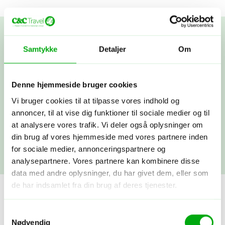
Dine ønsker:
Samtykke
Detaljer
Om
Her ser du vores favoritter. Filtrér videre selv.
Denne hjemmeside bruger cookies
Hvornår vil du rejse?
Vi bruger cookies til at tilpasse vores indhold og
annoncer, til at vise dig funktioner til sociale medier og til
Fortæl os, hvad du ønsker, så finder vi det, der matcher!
at analysere vores trafik. Vi deler også oplysninger om
din brug af vores hjemmeside med vores partnere inden
Hvad er vigtigt for dig?
for sociale medier, annonceringspartnere og
analysepartnere. Vores partnere kan kombinere disse
data med andre oplysninger, du har givet dem, eller som
de har indsamlet fra din brug af deres tjenester.
Samtykkevalg
Nødvendig