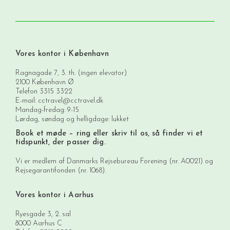
Vores kontor i København
Ragnagade 7, 3. th. (ingen elevator)
2100 København Ø
Telefon
3315 3322
E-mail:
cctravel@cctravel.dk
Mandag-fredag: 9-15
Lørdag, søndag og helligdage: lukket
Book et møde
– ring eller skriv til os, så finder vi et
tidspunkt, der passer dig.
Vi er medlem af Danmarks Rejsebureau Forening (nr. A0021) og
Rejsegarantifonden (nr. 1068).
Vores kontor i Aarhus
Ryesgade 3, 2. sal
8000 Aarhus C