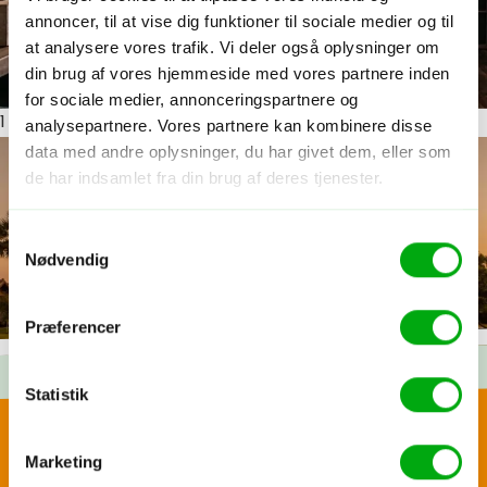
annoncer, til at vise dig funktioner til sociale medier og til
at analysere vores trafik. Vi deler også oplysninger om
din brug af vores hjemmeside med vores partnere inden
for sociale medier, annonceringspartnere og
1
ud af 7
analysepartnere. Vores partnere kan kombinere disse
data med andre oplysninger, du har givet dem, eller som
de har indsamlet fra din brug af deres tjenester.
Samtykkevalg
Nødvendig
Præferencer
Statistik
Glæd dig til...
Skræddersy din egen
Marketing