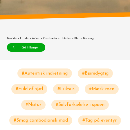
Forside
>
Lande
>
Asien
>
Cambodia
>
Hoteller
> Phum Baitang
Gå tilbage
#Autentisk indretning
#Bæredygtig
#Fuld af sjæl
#Luksus
#Mærk roen
#Natur
#Selvforkælelse i spaen
#Smag cambodiansk mad
#Tag på eventyr