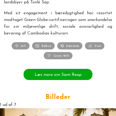
landsbyer på Tonlé Sap.
Med sit engagement i bæredygtighed har resortet
modtaget Green Globe-certificeringen som anerkendelse
for sin miljøvenlige drift, sociale ansvarlighed og
bevaring af Cambodias kulturarv.
A/C
Balkon
Køleskab
Pool
Gratis Wifi
Læs mere om Siem Reap
Billeder
1
ud af 7