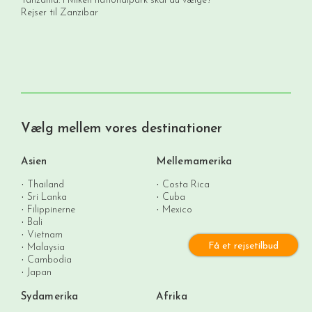
Tanzania: Hvilken nationalpark skal du vælge?
Rejser til Zanzibar
Vælg mellem vores destinationer
Asien
Mellemamerika
Thailand
Costa Rica
Sri Lanka
Cuba
Filippinerne
Mexico
Bali
Vietnam
Få et rejsetilbud
Malaysia
Cambodia
Japan
Sydamerika
Afrika