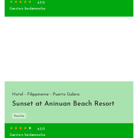
4.7
/5
Gæsters bedømmelse
Hotel - Filippinerne - Puerto Galera
Sunset at Aninuan Beach Resort
Familie
4.3
/5
Gæsters bedømmelse