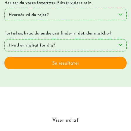
Her ser du vores favoritter. Filtrér videre selv.
Hvornår vil du rejse?
Fortæl os, hvad du ønsker, så finder vi det, der matcher!
Hvad er vigtigt for dig?
Se resultater
Viser
ud af