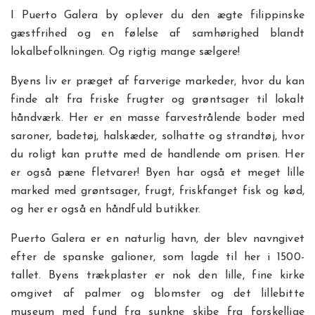
I Puerto Galera by oplever du den ægte filippinske
gæstfrihed og en følelse af samhørighed blandt
lokalbefolkningen. Og rigtig mange sælgere!
Byens liv er præget af farverige markeder, hvor du kan
finde alt fra friske frugter og grøntsager til lokalt
håndværk. Her er en masse farvestrålende boder med
saroner, badetøj, halskæder, solhatte og strandtøj, hvor
du roligt kan prutte med de handlende om prisen. Her
er også pæne fletvarer! Byen har også et meget lille
marked med grøntsager, frugt, friskfanget fisk og kød,
og her er også en håndfuld butikker.
Puerto Galera er en naturlig havn, der blev navngivet
efter de spanske galioner, som lagde til her i 1500-
tallet. Byens trækplaster er nok den lille, fine kirke
omgivet af palmer og blomster og det lillebitte
museum med fund fra sunkne skibe fra forskellige