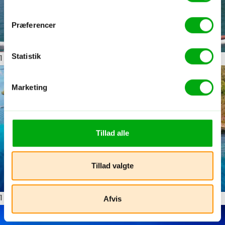
Præferencer
Statistik
1
ud af 15
Marketing
Tillad alle
Tillad valgte
Afvis
1
ud af 15