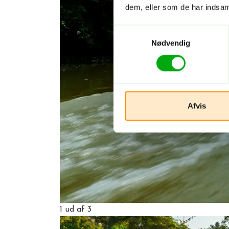
dem, eller som de har indsaml
Samtykkevalg
Nødvendig
Afvis
1
ud af 3