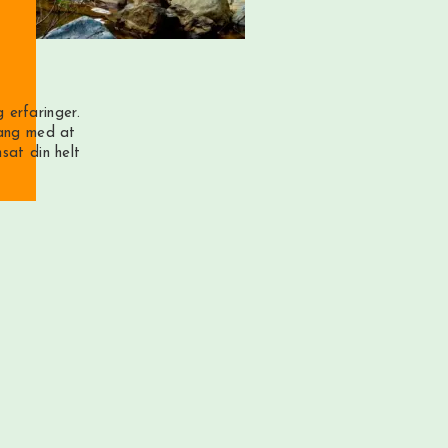
 erfaringer.
gang med at
sat din helt