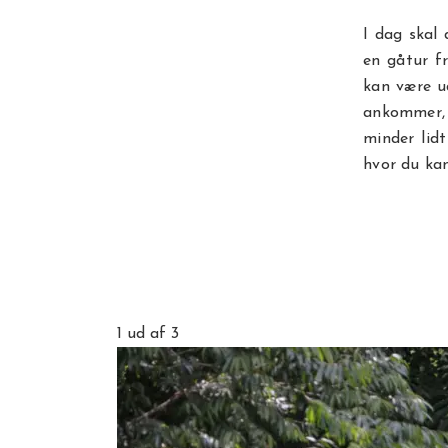
I dag skal
en gåtur f
kan være u
ankommer, 
minder lid
hvor du kan
1
ud af 3