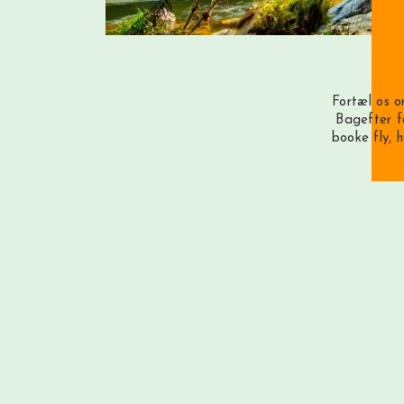
Fortæl os o
Bagefter f
booke fly, 