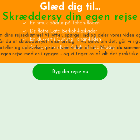
Glæd dig til...
Skræddersy din egen rejse
En smuk bådtur på Tahan-floden
De flotte Lata Berkoh-kaskader
m dine rejsedrømme! Vi lytter, spørger ind og deler vores viden og
En dukkert i Gunung Tahan-kilden
år du et skræddersyet rejseforslag. Hvis synes om det, går vi i 
At fodre fisk i Ikan Kelah Fish Sanctuary
hoteller og oplevelser, præcis som vi har aftalt. Nu har du sammen
egen rejse med os i ryggen - og vi tager os af alt det praktiske.
Byg din rejse nu