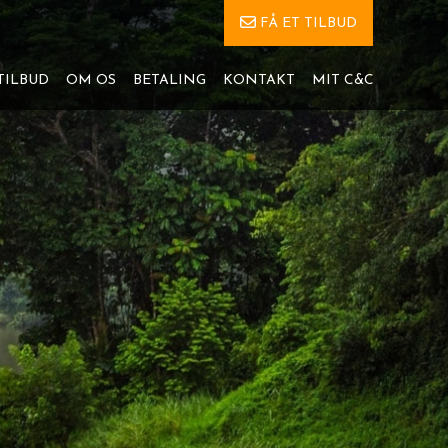
FÅ ET TILBUD
TILBUD
OM OS
BETALING
KONTAKT
MIT C&C