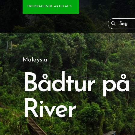
FREMRAGENDE 4.9 UD AF 5
Malaysia
Bådtur på
River