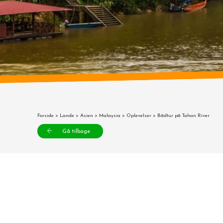
Forside
>
Lande
>
Asien
>
Malaysia
>
Oplevelser
> Bådtur på Tahan River
Gå tilbage