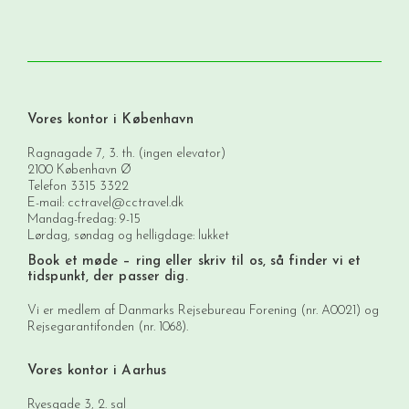
Vores kontor i København
Ragnagade 7, 3. th. (ingen elevator)
2100 København Ø
Telefon
3315 3322
E-mail:
cctravel@cctravel.dk
Mandag-fredag: 9-15
Lørdag, søndag og helligdage: lukket
Book et møde
– ring eller skriv til os, så finder vi et
tidspunkt, der passer dig.
Vi er medlem af Danmarks Rejsebureau Forening (nr. A0021) og
Rejsegarantifonden (nr. 1068).
Vores kontor i Aarhus
Ryesgade 3, 2. sal