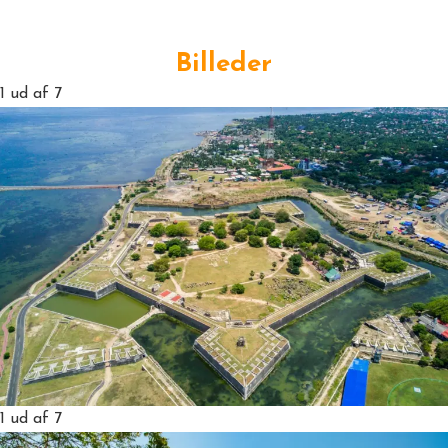
Billeder
1
ud af 7
1
ud af 7