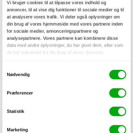
Vi bruger cookies til at tilpasse vores indhold og
annoncer, til at vise dig funktioner til sociale medier og til
at analysere vores trafik. Vi deler også oplysninger om
din brug af vores hjemmeside med vores partnere inden
for sociale medier, annonceringspartnere og
analysepartnere. Vores partnere kan kombinere disse
Hotel - Sri Lanka - Jaffna
data med andre oplysninger, du har givet dem, eller som
Jetwing Jaffna
de har indsamlet fra din brug af deres tjenester.
Centralt
Par
Sødt personale
Samtykkevalg
Nødvendig
5
/5
Gæsters bedømmelse
Præferencer
Flere hoteller i Jaffna
Statistik
Marketing